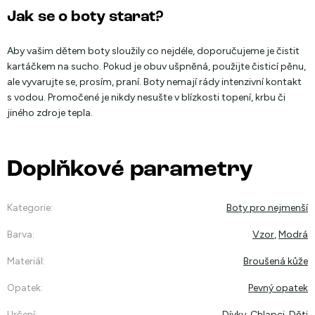
Jak se o boty starat?
Aby vašim dětem boty sloužily co nejdéle, doporučujeme je čistit
kartáčkem na sucho. Pokud je obuv ušpněná, použijte čisticí pěnu,
ale vyvarujte se, prosím, praní. Boty nemají rády intenzivní kontakt
s vodou. Promočené je nikdy nesušte v blízkosti topení, krbu či
jiného zdroje tepla.
Doplňkové parametry
Kategorie
:
Boty pro nejmenší
Barva
:
Vzor
,
Modrá
Materiál
:
Broušená kůže
Opatek
:
Pevný opatek
Určení
:
Dívky
,
Chlapci
,
Děti