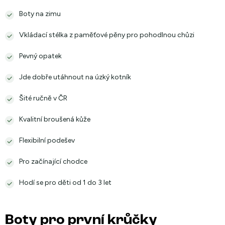
Boty na zimu
Vkládací stélka z paměťové pěny pro pohodlnou chůzi
Pevný opatek
Jde dobře utáhnout na úzký kotník
Šité ručně v ČR
Kvalitní broušená kůže
Flexibilní podešev
Pro začínající chodce
Hodí se pro děti od 1 do 3 let
Boty pro první krůčky