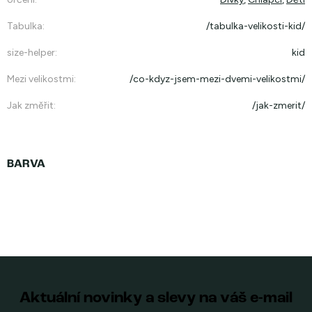
Tabulka
:
/tabulka-velikosti-kid/
size-helper
:
kid
Mezi velikostmi
:
/co-kdyz-jsem-mezi-dvemi-velikostmi/
Jak změřit
:
/jak-zmerit/
Aktuální novinky a slevy na váš e-mail