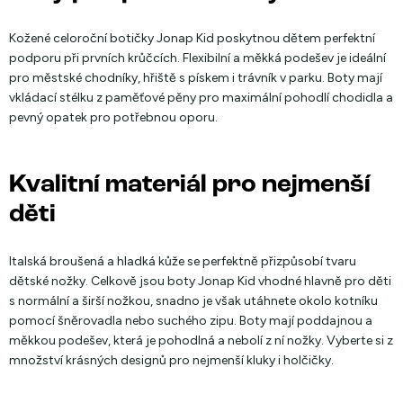
Kožené celoroční botičky Jonap Kid poskytnou dětem perfektní
podporu při prvních krůčcích. Flexibilní a měkká podešev je ideální
pro městské chodníky, hřiště s pískem i trávník v parku. Boty mají
vkládací stélku z paměťové pěny pro maximální pohodlí chodidla a
pevný opatek pro potřebnou oporu.
Kvalitní materiál pro nejmenší
děti
Italská broušená a hladká kůže se perfektně přizpůsobí tvaru
dětské nožky. Celkově jsou boty Jonap Kid vhodné hlavně pro děti
s normální a širší nožkou, snadno je však utáhnete okolo kotníku
pomocí šněrovadla nebo suchého zipu. Boty mají poddajnou a
měkkou podešev, která je pohodlná a nebolí z ní nožky. Vyberte si z
množství krásných designů pro nejmenší kluky i holčičky.