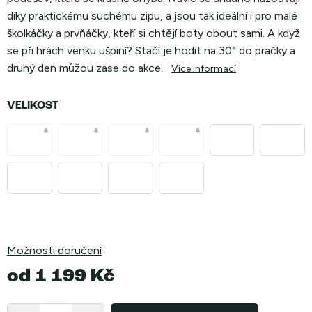
díky praktickému suchému zipu, a jsou tak ideální i pro malé
školkáčky a prvňáčky, kteří si chtějí boty obout sami. A když
se při hrách venku ušpiní? Stačí je hodit na 30° do pračky a
druhý den můžou zase do akce.
Více informací
VELIKOST
Možnosti doručení
od
1 199 Kč
Měrná
cena: