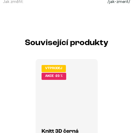
Jak změřit
:
/jak-zmerit/
Související produkty
VÝPRODEJ
-23 %
Knitt 3D černá