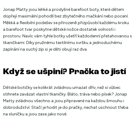
Jonap Matty
jsou lehké a prodyšné barefoot boty, které dětem
dopřejí maximální pohodlí bez zbytečného mačkání nebo pocení.
Měkká a flexibilní podešev se přirozeně přizpůsobí každému kroku
a barefoot tvar poskytne dětské nožce dostatek volnosti i
prostoru. Navíc vám tyhle botky ušetří každodenní přetahovanou s
tkaničkami. Díky pružnému textilnímu svršku a jednoduchému
zapínání na suchý zip si je děti obují raz dva.
Když se ušpiní? Pračka to jistí
Dětské botičky se kolikrát zvládnou umazat dřív, než si vůbec
stihnete zavázat vlastní tkaničky. Bláto, tráva nebo písek? Jonap
Matty zvládnou všechno a jsou připravené na každou šmouhu i
dobrodužství. Stačí je hodit je do pračky, nechat uschnout třeba
na sluníčku a jsou zase jako nové.