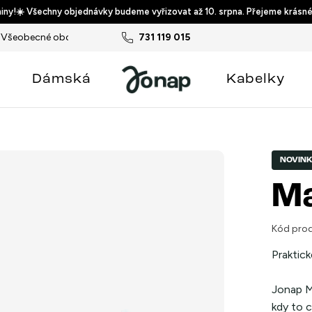
ny!☀️ Všechny objednávky budeme vyřizovat až 10. srpna. Přejeme krásné
Všeobecné obchodní podmínky
731 119 015
Podmínky ochrany osobních ú
Dámská
Kabelky
NOVIN
Ma
Kód prod
Praktick
Jonap
M
kdy to 