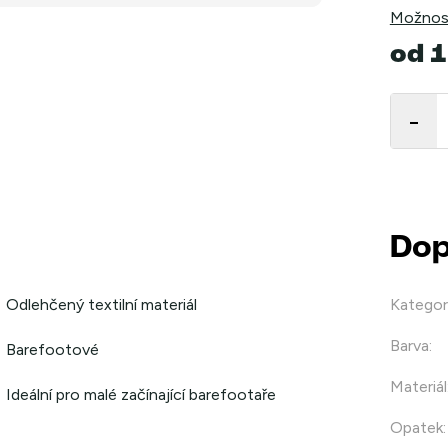
Možnost
od
1
Měrná
cena:
Dop
Odlehčený textilní materiál
Kategor
Barva
:
Barefootové
Materiál
Ideální pro malé začínající barefootaře
Opatek
: