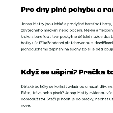
Pro dny plné pohybu a ra
Jonap Matty
jsou lehké a prodyšné barefoot boty, 
zbytečného mačkání nebo pocení. Měkká a flexibiln
kroku a barefoot tvar poskytne dětské nožce dosta
botky ušetří každodenní přetahovanou s tkaničkami.
jednoduchému zapínání na suchý zip si je děti obují 
Když se ušpiní? Pračka to 
Dětské botičky se kolikrát zvládnou umazat dřív, než
Bláto, tráva nebo písek? Jonap Matty zvládnou vše
dobrodužství. Stačí je hodit je do pračky, nechat u
nové.