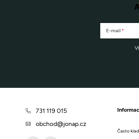
A
E-mail
V
Z
á
Informac
731 119 015
p
obchod
@
jonap.cz
a
Často klad