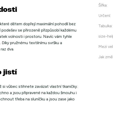
Šířka
:
dosti
Určení
:
které dětem dopřejí maximální pohodlí bez
Tabulka
:
í podešev se přirozeně přizpůsobí každému
size-hel
tek volnosti i prostoru. Navíc vám tyhle
 Díky pružnému textilnímu svršku a
Mezi vel
raz dva.
Jak změř
jistí
 si vůbec stihnete zavázat vlastní tkaničky.
chno a jsou připravené na každou šmouhu i
schnout třeba na sluníčku a jsou zase jako