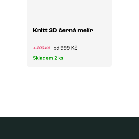
Knitt 3D černá melír
999 Kč
od
1 299 Kč
Skladem
2 ks