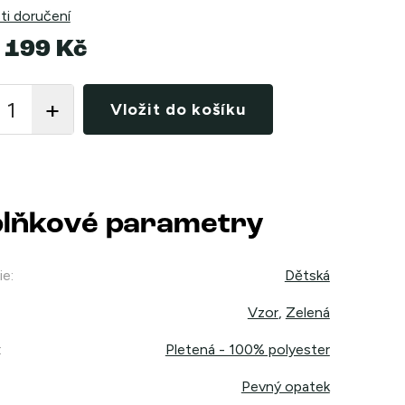
i doručení
 199 Kč
Vložit do košíku
lňkové parametry
ie
:
Dětská
Vzor
,
Zelená
:
Pletená - 100% polyester
Pevný opatek