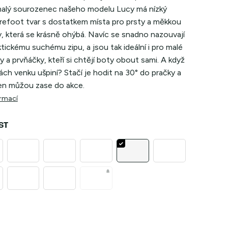
alý sourozenec našeho modelu Lucy má nízký
arefoot tvar s dostatkem místa pro prsty a měkkou
, která se krásně ohýbá. Navíc se snadno nazouvají
ktickému suchému zipu, a jsou tak ideální i pro malé
y a prvňáčky, kteří si chtějí boty obout sami. A když
rách venku ušpiní? Stačí je hodit na 30° do pračky a
en můžou zase do akce.
ormací
ST