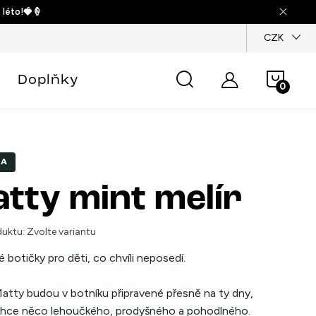
 léto!🍓🍦
dajů
CZK
Náku
Doplňky
košík
KA
tty mint melír
uktu:
Zvolte variantu
é botičky pro děti, co chvíli neposedí.
atty
budou v botníku připravené přesně na ty dny,
chce něco lehoučkého, prodyšného a pohodlného.