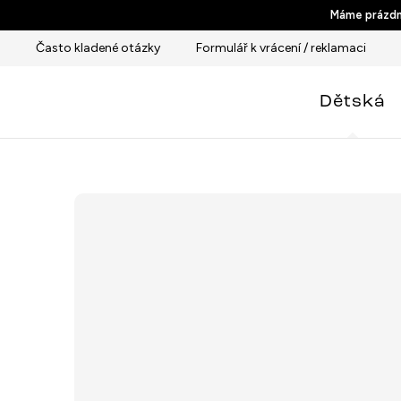
Přejít
Máme prázdni
na
Často kladené otázky
Formulář k vrácení / reklamaci
obsah
Dětská