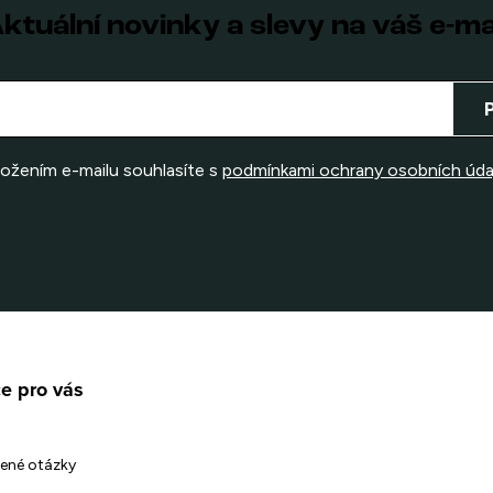
ktuální novinky a slevy na váš e-ma
ložením e-mailu souhlasíte s
podmínkami ochrany osobních úda
e pro vás
ené otázky