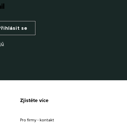
il
Přihlásit se
jů
Zjistěte více
Pro firmy - kontakt