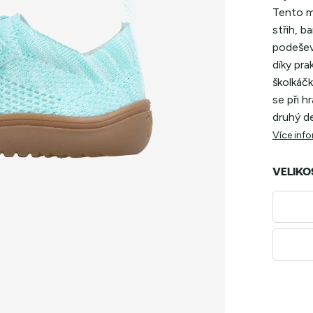
Tento m
střih, b
podešev
díky pra
školkáčk
se při h
druhý d
Více inf
VELIKO