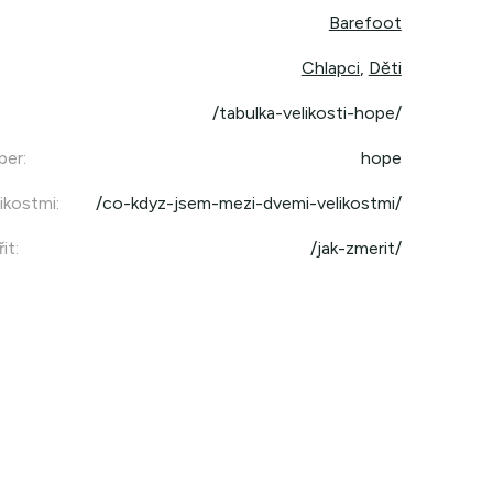
Barefoot
Chlapci
,
Děti
/tabulka-velikosti-hope/
per
:
hope
ikostmi
:
/co-kdyz-jsem-mezi-dvemi-velikostmi/
it
:
/jak-zmerit/