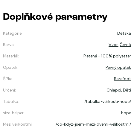
Doplňkové parametry
Kategorie
:
Dětská
Barva
:
Vzor
,
Černá
Materiál
:
Pletená - 100% polyester
Opatek
:
Pevný opatek
Šířka
:
Barefoot
Určení
:
Chlapci
,
Děti
Tabulka
:
/tabulka-velikosti-hope/
size-helper
:
hope
Mezi velikostmi
:
/co-kdyz-jsem-mezi-dvemi-velikostmi/