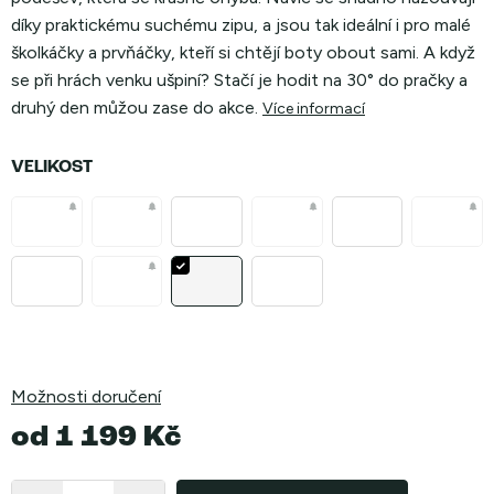
díky praktickému suchému zipu, a jsou tak ideální i pro malé
školkáčky a prvňáčky, kteří si chtějí boty obout sami. A když
se při hrách venku ušpiní? Stačí je hodit na 30° do pračky a
druhý den můžou zase do akce.
Více informací
VELIKOST
Možnosti doručení
od
1 199 Kč
Měrná
cena: