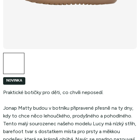
NOVINKA
Praktické botičky pro děti, co chvíli neposedí.
Jonap
Matty
budou v botníku připravené přesně na ty dny,
kdy to chce něco lehoučkého, prodyšného a pohodlného.
Tento malý sourozenec našeho modelu Lucy má nízký střih,
barefoot tvar s dostatkem místa pro prsty a měkkou
podešev, která se krásně ohýbá. Navíc se snadno nazouvají