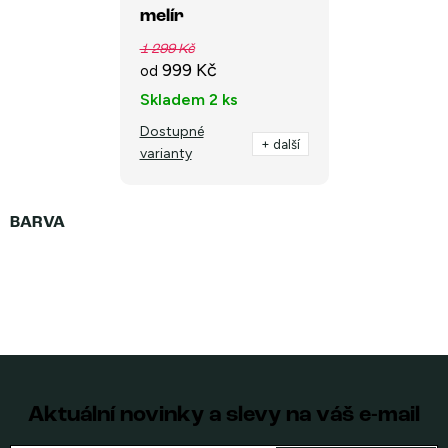
melír
1 299 Kč
999 Kč
od
Skladem
2 ks
Dostupné
+ další
varianty
Aktuální novinky a slevy na váš e-mail