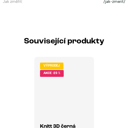
Jak změřit
:
/jak-zmerit/
Související produkty
VÝPRODEJ
-23 %
Knitt 3D černá