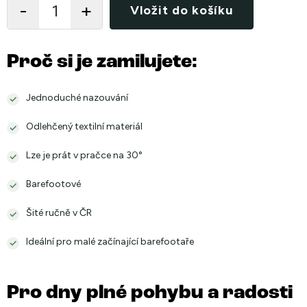
Vložit do košíku
Proč si je zamilujete:
Jednoduché nazouvání
Odlehčený textilní materiál
Lze je prát v pračce na 30°
Barefootové
Šité ručně v ČR
Ideální pro malé začínající barefootaře
Pro dny plné pohybu a radosti