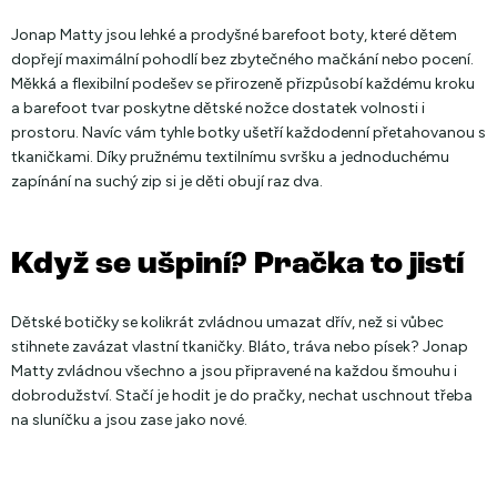
Jonap Matty
jsou lehké a prodyšné barefoot boty, které dětem
dopřejí maximální pohodlí bez zbytečného mačkání nebo pocení.
Měkká a flexibilní podešev se přirozeně přizpůsobí každému kroku
a barefoot tvar poskytne dětské nožce dostatek volnosti i
prostoru. Navíc vám tyhle botky ušetří každodenní přetahovanou s
tkaničkami. Díky pružnému textilnímu svršku a jednoduchému
zapínání na suchý zip si je děti obují raz dva.
Když se ušpiní? Pračka to jistí
Dětské botičky se kolikrát zvládnou umazat dřív, než si vůbec
stihnete zavázat vlastní tkaničky. Bláto, tráva nebo písek? Jonap
Matty zvládnou všechno a jsou připravené na každou šmouhu i
dobrodužství. Stačí je hodit je do pračky, nechat uschnout třeba
na sluníčku a jsou zase jako nové.