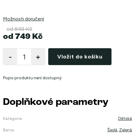
Možnosti doručení
od 849 Kč
od
749 Kč
Měrná
cena:
Vložit do košíku
Popis produktu není dostupný
Doplňkové parametry
Kategorie
:
Dětská
Barva
:
Šedá
,
Zelená