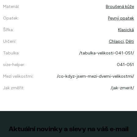
Materiál
:
Broušená kůže
Opatek
:
Pevný opatek
Šířka
:
Klasická
Určení
:
Chlapci
,
Děti
Tabulka
:
/tabulka-velikosti-041-051/
size-helper
:
041-051
Mezi velikostmi
:
/co-kdyz-jsem-mezi-dvemi-velikostmi/
Jak změřit
:
/jak-zmerit/
Aktuální novinky a slevy na váš e-mail