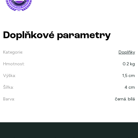
Doplňkové parametry
Kategorie
:
Doplňky
Hmotnost
:
0.2 kg
Výška
:
1,5 cm
Šířka
:
4 cm
Barva
:
černá. bílá