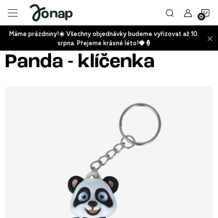
Přejít
N
na
obsah
Máme prázdniny!☀️ Všechny objednávky budeme vyřizovat až 10.
ko
srpna. Přejeme krásné léto!🍓🍦
+
Panda - klíčenka
+
+