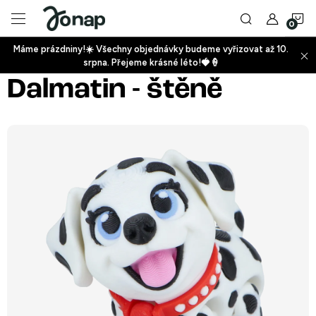
Přejít
N
na
obsah
Máme prázdniny!☀️ Všechny objednávky budeme vyřizovat až 10.
ko
srpna. Přejeme krásné léto!🍓🍦
+
Dalmatin - štěně
+
+