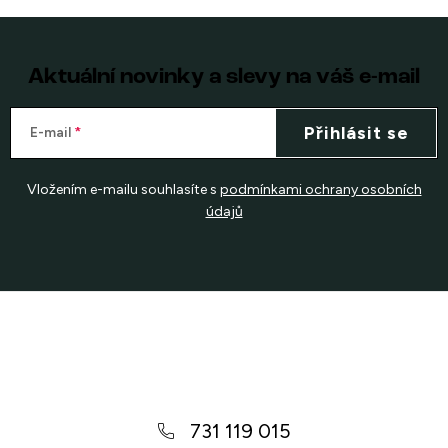
Aktuální novinky a slevy na váš e-mail
Přihlásit se
E-mail
Vložením e-mailu souhlasíte s
podmínkami ochrany osobních
údajů
Z
á
p
a
731 119 015
t