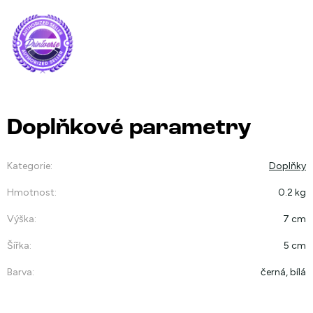
Doplňkové parametry
Kategorie
:
Doplňky
Hmotnost
:
0.2 kg
Výška
:
7 cm
Šířka
:
5 cm
Barva
:
černá, bílá