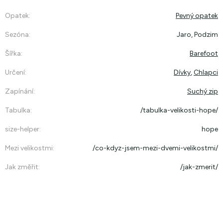
Opatek
:
Pevný opatek
Sezóna
:
Jaro, Podzim
Šířka
:
Barefoot
Určení
:
Dívky
,
Chlapci
Zapínání
:
Suchý zip
Tabulka
:
/tabulka-velikosti-hope/
size-helper
:
hope
Mezi velikostmi
:
/co-kdyz-jsem-mezi-dvemi-velikostmi/
Jak změřit
:
/jak-zmerit/