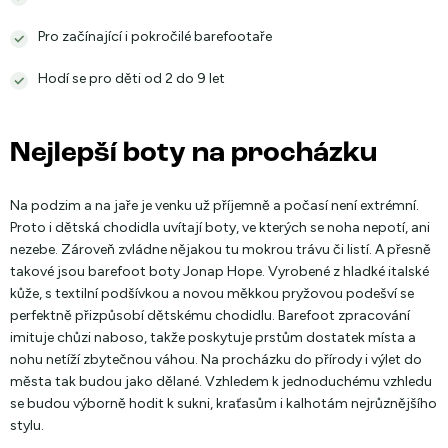
Pro začínající i pokročilé barefootaře
Hodí se pro děti od 2 do 9 let
Nejlepší boty na procházku
Na podzim a na jaře je venku už příjemně a počasí není extrémní.
Proto i dětská chodidla uvítají boty, ve kterých se noha nepotí, ani
nezebe. Zároveň zvládne nějakou tu mokrou trávu či listí. A přesně
takové jsou barefoot boty Jonap Hope. Vyrobené z hladké italské
kůže, s textilní podšívkou a novou měkkou pryžovou podešví se
perfektně přizpůsobí dětskému chodidlu. Barefoot zpracování
imituje chůzi naboso, takže poskytuje prstům dostatek místa a
nohu netíží zbytečnou váhou. Na procházku do přírody i výlet do
města tak budou jako dělané. Vzhledem k jednoduchému vzhledu
se budou výborně hodit k sukni, kraťasům i kalhotám nejrůznějšího
stylu.