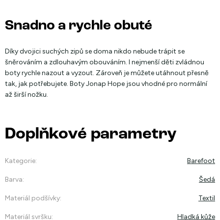
Snadno a rychle obuté
Díky dvojici suchých zipů se doma nikdo nebude trápit se
šněrováním a zdlouhavým obouváním. I nejmenší děti zvládnou
boty rychle nazout a vyzout. Zároveň je můžete utáhnout přesně
tak, jak potřebujete. Boty Jonap Hope jsou vhodné pro normální
až širší nožku.
Doplňkové parametry
Kategorie
:
Barefoot
Barva
:
Šedá
Materiál podšívky
:
Textil
Materiál svršku
:
Hladká kůže