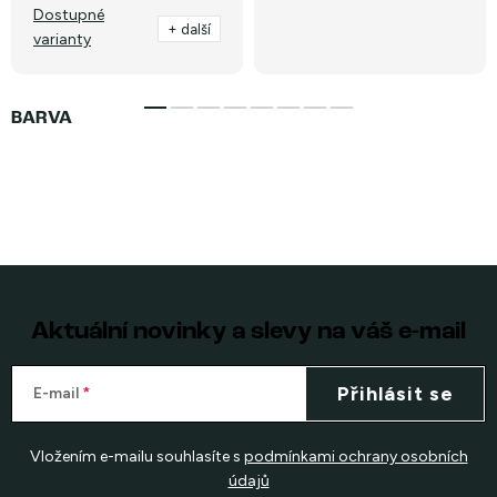
Dostupné
+ další
varianty
Aktuální novinky a slevy na váš e-mail
Přihlásit se
E-mail
Vložením e-mailu souhlasíte s
podmínkami ochrany osobních
údajů