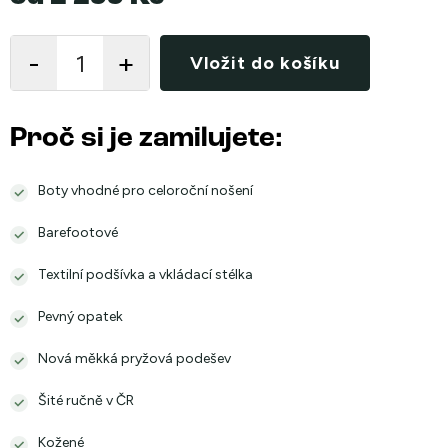
Měrná
cena:
Vložit do košíku
Proč si je zamilujete:
Boty vhodné pro celoroční nošení
Barefootové
Textilní podšívka a vkládací stélka
Pevný opatek
Nová měkká pryžová podešev
Šité ručně v ČR
Kožené