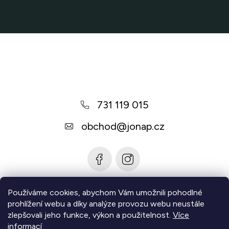
Z
á
p
a
731 119 015
t
í
obchod
@
jonap.cz
Používáme cookies, abychom Vám umožnili pohodlné
Informace pro vás
prohlížení webu a díky analýze provozu webu neustále
zlepšovali jeho funkce, výkon a použitelnost.
Více
Zjistěte více
informací