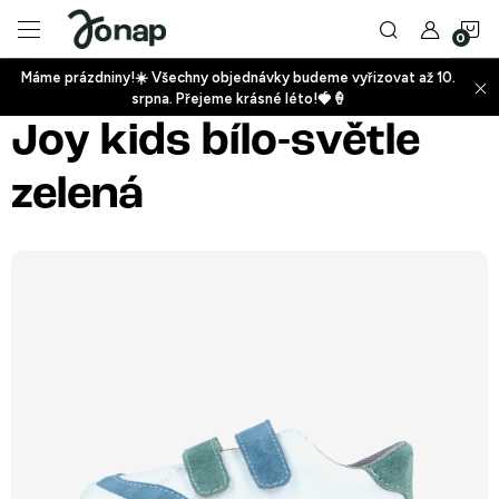
Přejít
N
na
obsah
Máme prázdniny!☀️ Všechny objednávky budeme vyřizovat až 10.
ko
srpna. Přejeme krásné léto!🍓🍦
+
Joy kids bílo-světle
zelená
+
+