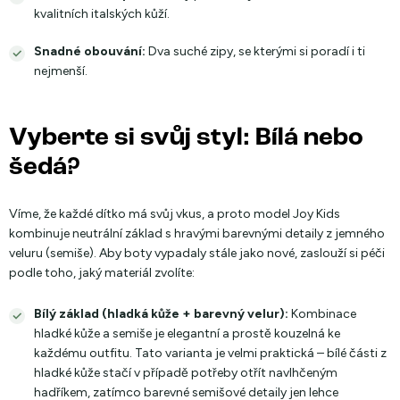
kvalitních italských kůží.
Snadné obouvání:
Dva suché zipy, se kterými si poradí i ti
nejmenší.
Vyberte si svůj styl: Bílá nebo
šedá?
Víme, že každé dítko má svůj vkus, a proto model Joy Kids
kombinuje neutrální základ s hravými barevnými detaily z jemného
veluru (semiše). Aby boty vypadaly stále jako nové, zaslouží si péči
podle toho, jaký materiál zvolíte:
Bílý základ (hladká kůže + barevný velur):
Kombinace
hladké kůže a semiše je elegantní a prostě kouzelná ke
každému outfitu. Tato varianta je velmi praktická – bílé části z
hladké kůže stačí v případě potřeby otřít navlhčeným
hadříkem, zatímco barevné semišové detaily jen lehce