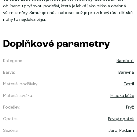
oblíbenou pryžovou podešví, která je lehká jako pírko a ohebná
všemi směry. Simuluje chůzi naboso, což je pro zdravý růst dětské
nohy to nejdůležitější.
Doplňkové parametry
Kategorie
:
Barefoot
Barva
:
Barevná
Materiál podšívky
:
Textil
Materiál svršku
:
Hladká kůže
Podešev
:
Pryž
Opatek
:
Pevný opatek
Sezóna
:
Jaro, Podzim