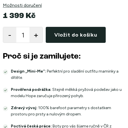
Možnosti doručení
1 399 Kč
Měrná
cena:
Vložit do košíku
Proč si je zamilujete:
Design „Mini-Me“:
Perfektní pro sladění outfitu maminky a
dítěte.
Prověřená podrážka:
Stejně měkká pryžová podešev jako u
modelu Hope zaručuje přirozený pohyb.
Zdravý vývoj:
100% barefoot parametry s dostatkem
prostoru pro prsty a nulovým dropem.
Poctivá česká práce:
Boty pro vás šijeme ručně v ČR z