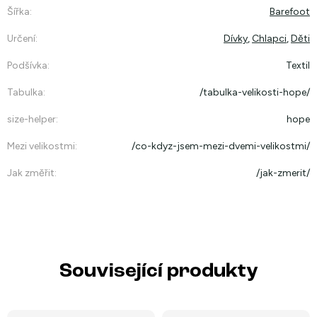
Šířka
:
Barefoot
Určení
:
Dívky
,
Chlapci
,
Děti
Podšívka
:
Textil
Tabulka
:
/tabulka-velikosti-hope/
size-helper
:
hope
Mezi velikostmi
:
/co-kdyz-jsem-mezi-dvemi-velikostmi/
Jak změřit
:
/jak-zmerit/
Související produkty