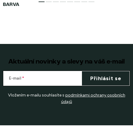
Aktuální novinky a slevy na váš e-mail
Přihlásit se
E-mail
Vložením e-mailu souhlasíte s
podmínkami ochrany osobních
údajů
Z