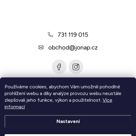
á
p
a
731 119 015
t
í
obchod
@
jonap.cz
Používáme cookies, abychom Vám umožnili pohodlné
Informace pro vás
prohlížení webu a díky analýze provozu webu neustále
zlepšovali jeho funkce, výkon a použitelnost.
Více
Zjistěte více
informací
Nastavení
Copyright 2026
Jonap - Barefoot obuv
. Všechna práva
vyhrazena.
Upravit nastavení cookies