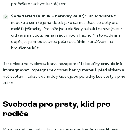
pročešete suchým kartáčkem.
Šedý základ (nubuk + barevný velur):
Tahle varianta z
nubuku a semiše je na dotek jako samet. Jsou to boty pro
malé fajnšmekry! Protože jsou ale šedý nubuk i barevný velur
citlivější na vodu, nemají rády mokrý hadřík. Místo vody jim
dopřejte jemnou suchou péči speciálním kartáčkem na
broušenou kůži.
Bez ohledu na zvolenou barvu nezapomeňte botičky
pravidelně
impregnovat
. Impregnace ochrání barvy i materiál před vlhkem a
nečistotami, takže s vámi Joy Kids ujdou pořádný kus cesty v plné
kráse.
Svoboda pro prsty, klid pro
rodiče
Víme, že děti nepostojí. Proto jsme model Joy Kids osadili naší