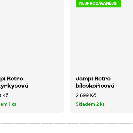
NEJPRODÁVANĚJŠÍ
pi Retro
Jampi Retro
otyrkysová
bíloskořicová
9 Kč
2 699 Kč
dem
1 ks
Skladem
2 ks