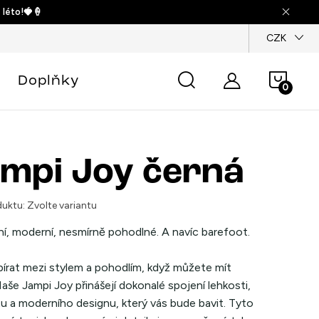
 léto!🍓🍦
dajů
CZK
Náku
Doplňky
košík
mpi Joy černá
uktu:
Zvolte variantu
ní, moderní, nesmírně pohodlné. A navíc barefoot.
bírat mezi stylem a pohodlím, když můžete mít
aše Jampi Joy přinášejí dokonalé spojení lehkosti,
u a moderního designu, který vás bude bavit. Tyto