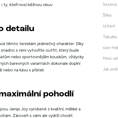
Sezóna
:
i ty, kteří nosí běžnou obuv
Šířka
:
Určení
:
 detailu
Tabulka
:
dává těmto teniskám jedinečný charakter. Díky
size-hel
nadno s nimi vytvoříte outfit, který bude
, šatům nebo sportovnějším kouskům, vždycky
Mezi vel
zných barevných variantách dokonale doplní
Jak změř
ě nebo na kávu s přáteli.
 maximální pohodlí
jsou Jampi Joy vyrobené z kvalitní, měkké a
ohám. Zároveň s vámi ale vydrží chodit