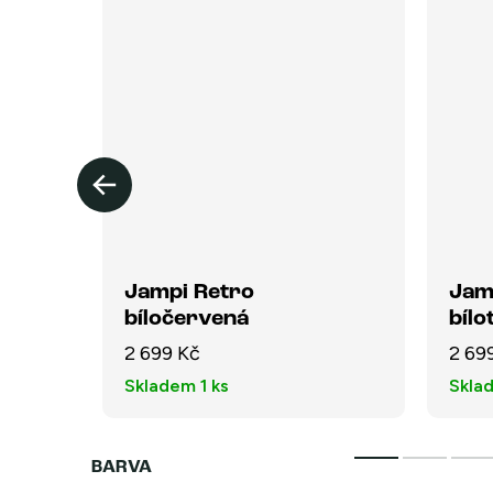
Jampi Retro
Jam
bíločervená
bíl
2 699 Kč
2 69
Skladem
1 ks
Skla