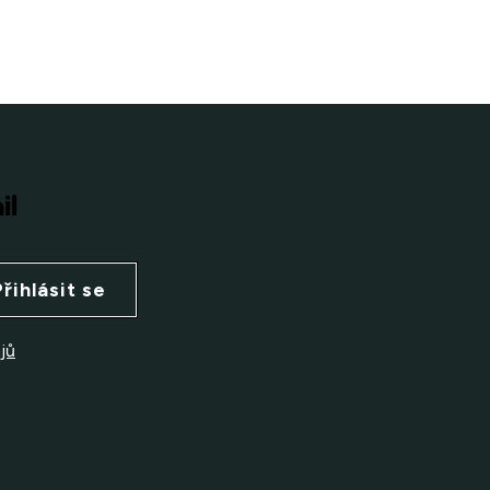
il
Přihlásit se
jů