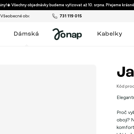
ny!☀️ Všechny objednávky budeme vyřizovat až 10. srpna. Přejeme krásné
Všeobecné obchodní podmínky
731 119 015
Podmínky ochrany osobních ú
Dámská
Kabelky
Ja
Kód prod
Elegant
Proč vy
obojí? N
komfort