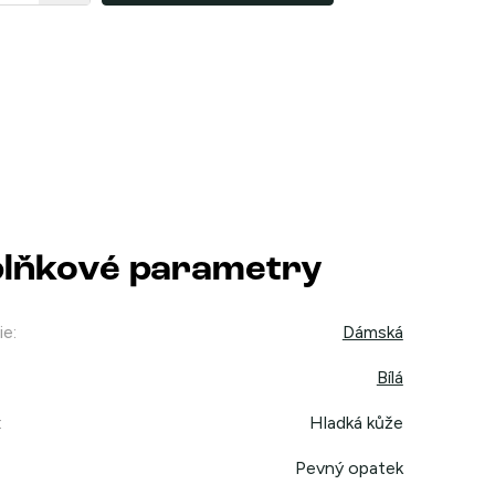
lňkové parametry
ie
:
Dámská
Bílá
:
Hladká kůže
Pevný opatek