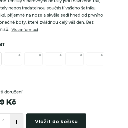
ené tenisky s barevnými detaily jsou navržené tak,
staly nepostradatelnou součástí vašeho šatníku.
ké, příjemné na noze a skvěle sedí hned od prvního
Konečně boty, které zvládnou celý váš den. Bez
isů.
Více informací
ST
i doručení
9 Kč
Vložit do košíku