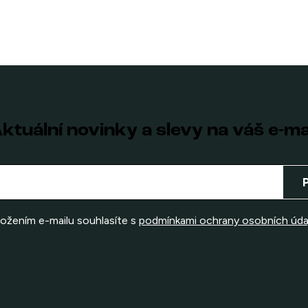
ktuální novinky a slevy na váš e-ma
ložením e-mailu souhlasíte s
podmínkami ochrany osobních úda