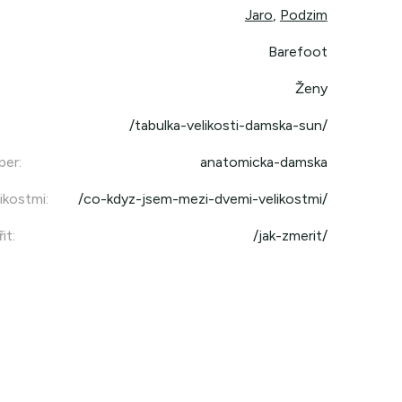
Jaro
,
Podzim
Barefoot
Ženy
/tabulka-velikosti-damska-sun/
per
:
anatomicka-damska
ikostmi
:
/co-kdyz-jsem-mezi-dvemi-velikostmi/
it
:
/jak-zmerit/