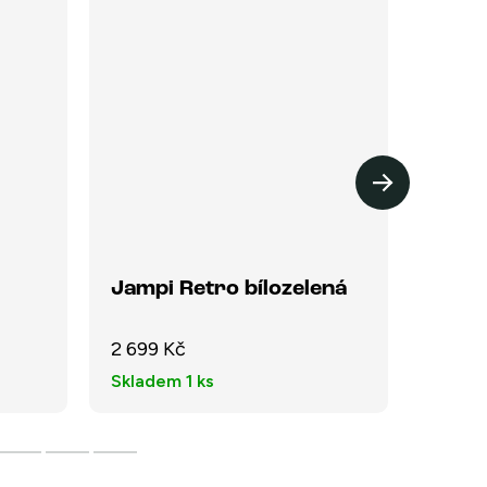
Jampi Retro bílozelená
Jamp
2 699 Kč
2 699
Skladem
1 ks
Sklad