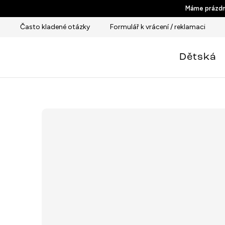
Přejít
Máme prázdni
na
Často kladené otázky
Formulář k vrácení / reklamaci
obsah
Dětská