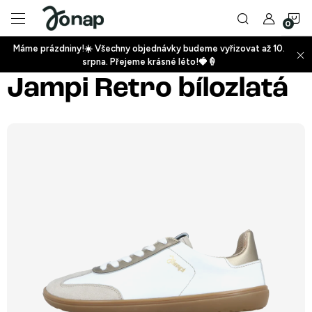
Přejít
N
na
obsah
Máme prázdniny!☀️ Všechny objednávky budeme vyřizovat až 10.
ko
srpna. Přejeme krásné léto!🍓🍦
+
Jampi Retro bílozlatá
+
+