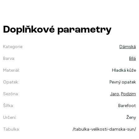
Doplňkové parametry
Kategorie
:
Dámská
Barva
:
Bílá
Materiál
:
Hladká kůže
Opatek
:
Pevný opatek
Sezóna
:
Jaro
,
Podzim
Šířka
:
Barefoot
Určení
:
Ženy
Tabulka
:
/tabulka-velikosti-damska-sun/