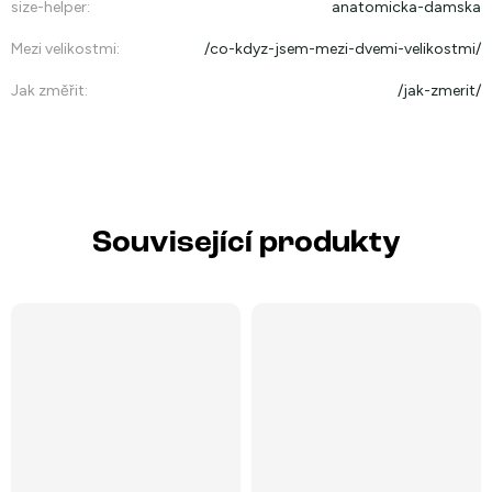
size-helper
:
anatomicka-damska
Mezi velikostmi
:
/co-kdyz-jsem-mezi-dvemi-velikostmi/
Jak změřit
:
/jak-zmerit/
Související produkty