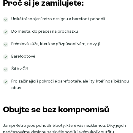
Proč si je zamilujete:
Unikátní spojení retro designu a barefoot pohodlí
Do města, do práce i na procházku
Prémiová kůže, která se přizpůsobí vám, ne vy jí
Barefootové
Šité v ČR
Pro začínající i pokročilé barefootaře, ale i ty, kteří nosí běžnou
obuv
Obujte se bez kompromisů
Jampi Retro jsou pohodlné boty, které vás nezklamou. Díky jejich
nadčasovému designu se skvěle hodí k jakémukoliv outfitu.