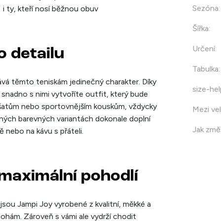
Sezóna
:
i ty, kteří nosí běžnou obuv
Šířka
:
Určení
:
 detailu
Tabulka
:
dává těmto teniskám jedinečný charakter. Díky
size-hel
nadno s nimi vytvoříte outfit, který bude
, šatům nebo sportovnějším kouskům, vždycky
Mezi vel
zných barevných variantách dokonale doplní
Jak změř
ě nebo na kávu s přáteli.
 maximální pohodlí
jsou Jampi Joy vyrobené z kvalitní, měkké a
ohám. Zároveň s vámi ale vydrží chodit