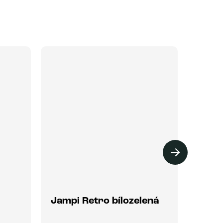
Jampi Retro bílozelená
Jamp