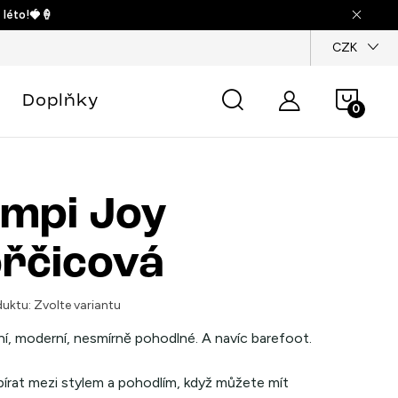
 léto!🍓🍦
dajů
CZK
Náku
Doplňky
košík
mpi Joy
řčicová
uktu:
Zvolte variantu
ní, moderní, nesmírně pohodlné. A navíc barefoot.
bírat mezi stylem a pohodlím, když můžete mít