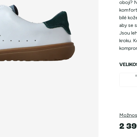
obojí? N
komfort
bílé kož
aby se 
Jsou leh
kroku. 
komprom
VELIKO
Možnost
2 39
Měrná