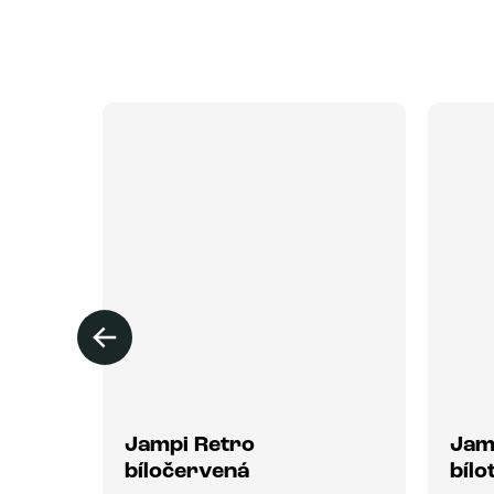
Jampi Retro
Jam
bíločervená
bíl