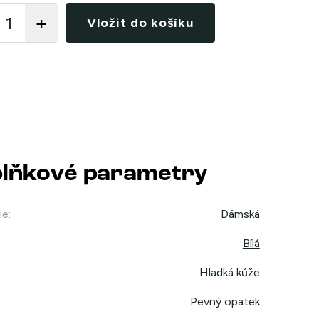
Vložit do košíku
lňkové parametry
ie
:
Dámská
Bílá
:
Hladká kůže
Pevný opatek