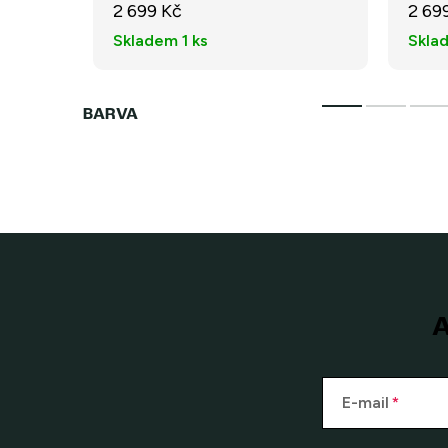
2 699 Kč
2 69
Skladem
1 ks
Skla
A
E-mail