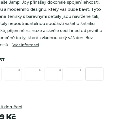
aše Jampi Joy přinášejí dokonalé spojení lehkosti,
u a moderního designu, který vás bude bavit. Tyto
ené tenisky s barevnými detaily jsou navržené tak,
staly nepostradatelnou součástí vašeho šatníku.
ké, příjemné na noze a skvěle sedí hned od prvního
Konečně boty, které zvládnou celý váš den. Bez
isů.
Více informací
ST
i doručení
9 Kč