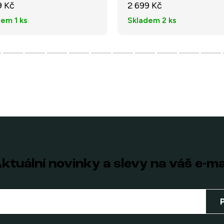
9 Kč
2 699 Kč
dem
1 ks
Skladem
2 ks
ktuální novinky a slevy na váš e-ma