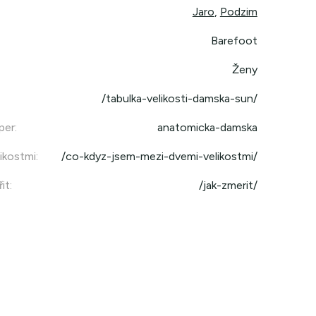
Jaro
,
Podzim
Barefoot
Ženy
/tabulka-velikosti-damska-sun/
per
:
anatomicka-damska
ikostmi
:
/co-kdyz-jsem-mezi-dvemi-velikostmi/
it
:
/jak-zmerit/