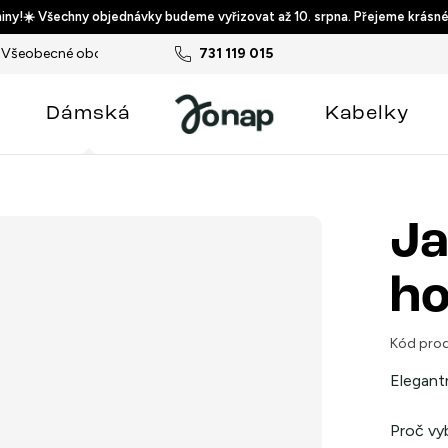
ny!☀️ Všechny objednávky budeme vyřizovat až 10. srpna. Přejeme krásné
Všeobecné obchodní podmínky
731 119 015
Podmínky ochrany osobních ú
Dámská
Kabelky
Ja
ho
Kód prod
Elegant
Proč vy