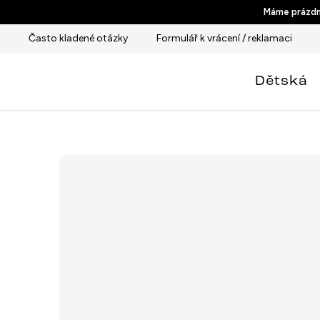
Přejít
Máme prázdni
na
Často kladené otázky
Formulář k vrácení / reklamaci
obsah
Dětská