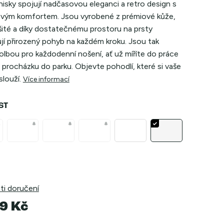
isky spojují nadčasovou eleganci a retro design s
vým komfortem. Jsou vyrobené z prémiové kůže,
šité a díky dostatečnému prostoru na prsty
jí přirozený pohyb na každém kroku. Jsou tak
volbou pro každodenní nošení, ať už míříte do práce
procházku do parku. Objevte pohodlí, které si vaše
louží.
Více informací
ST
i doručení
9 Kč