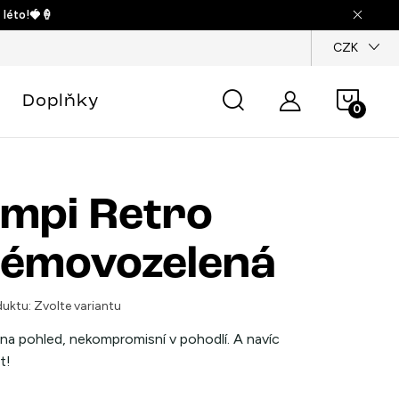
 léto!🍓🍦
dajů
CZK
Náku
Doplňky
košík
mpi Retro
émovozelená
uktu:
Zvolte variantu
 na pohled, nekompromisní v pohodlí. A navíc
t!