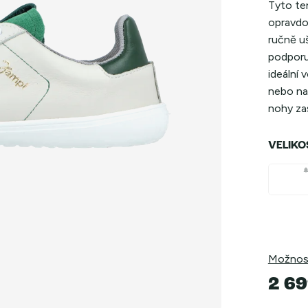
Tyto ten
opravdo
ručně u
podporu
ideální 
nebo na 
nohy zas
VELIKO
Možnost
2 69
Měrná