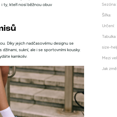
Sezóna
:
i ty, kteří nosí běžnou obuv
Šířka
:
Určení
:
misů
Tabulka
:
ou. Díky jejich nadčasovému designu se
size-hel
s džínami, sukní, ale i se sportovními kousky.
ydáte kamkoliv.
Mezi vel
Jak změř