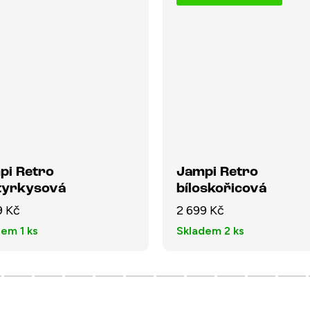
pi Retro
Jampi Retro
otyrkysová
bíloskořicová
9 Kč
2 699 Kč
dem
1 ks
Skladem
2 ks