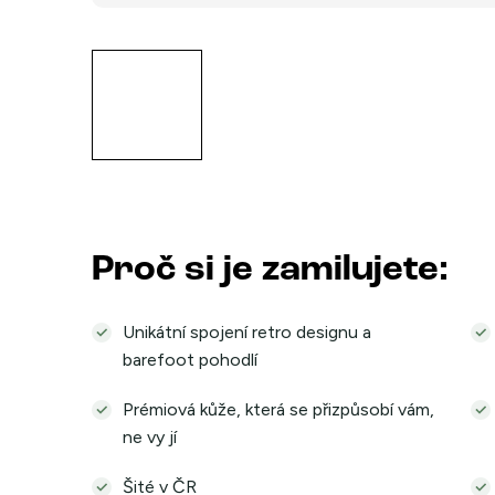
Proč si je zamilujete:
Unikátní spojení retro designu a
barefoot pohodlí
Prémiová kůže, která se přizpůsobí vám,
ne vy jí
Šité v ČR