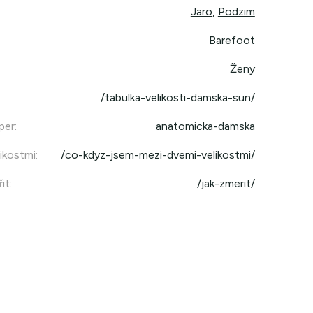
Jaro
,
Podzim
Barefoot
Ženy
/tabulka-velikosti-damska-sun/
per
:
anatomicka-damska
ikostmi
:
/co-kdyz-jsem-mezi-dvemi-velikostmi/
it
:
/jak-zmerit/