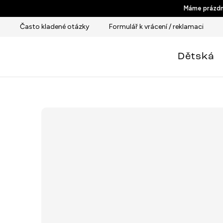
Přejít
Máme prázdni
na
Často kladené otázky
Formulář k vrácení / reklamaci
obsah
Dětská