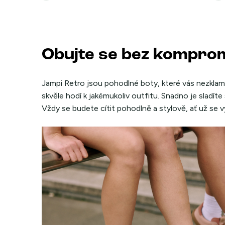
Obujte se bez kompro
Jampi Retro jsou pohodlné boty, které vás nezklam
skvěle hodí k jakémukoliv outfitu. Snadno je sladíte 
Vždy se budete cítit pohodlně a stylově, ať už se v