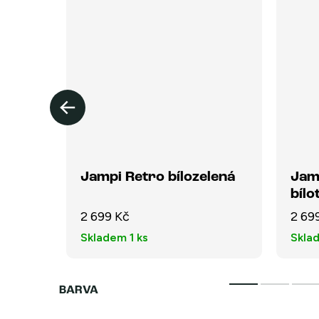
lená
Jampi Retro bílozelená
Jam
bíl
2 699 Kč
2 69
Skladem
1 ks
Skla