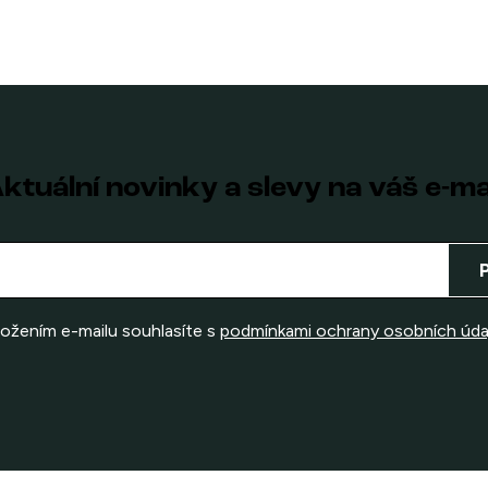
ktuální novinky a slevy na váš e-ma
ložením e-mailu souhlasíte s
podmínkami ochrany osobních úda