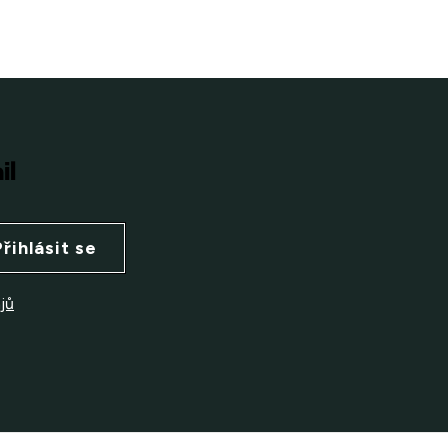
il
Přihlásit se
jů