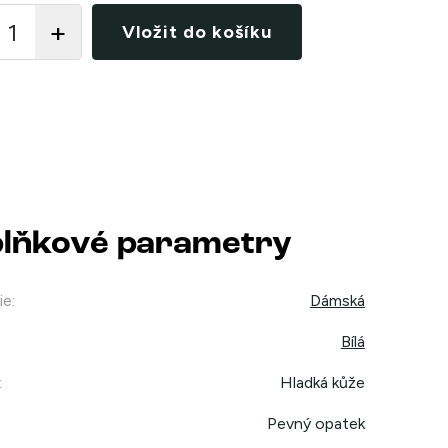
Vložit do košíku
lňkové parametry
ie
:
Dámská
Bílá
:
Hladká kůže
Pevný opatek