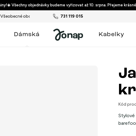
ny!☀️ Všechny objednávky budeme vyřizovat až 10. srpna. Přejeme krásné
Všeobecné obchodní podmínky
731 119 015
Podmínky ochrany osobních ú
Dámská
Kabelky
Ja
kr
Kód prod
Stylové
barefoo