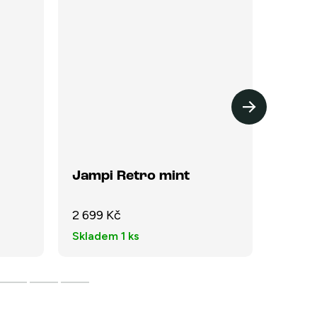
Jampi Retro mint
Jamp
2 699 Kč
2 699
Skladem
1 ks
Sklad