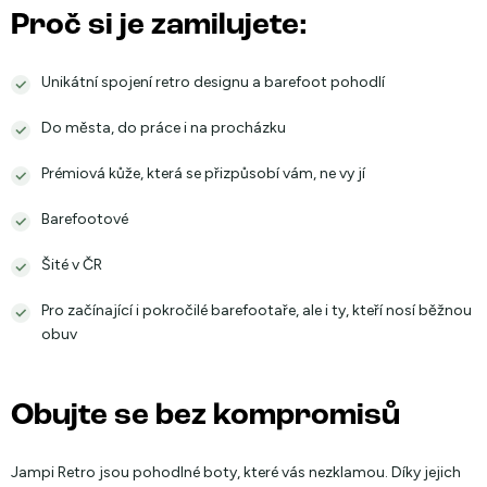
Proč si je zamilujete:
Unikátní spojení retro designu a barefoot pohodlí
Do města, do práce i na procházku
Prémiová kůže, která se přizpůsobí vám, ne vy jí
Barefootové
Šité v ČR
Pro začínající i pokročilé barefootaře, ale i ty, kteří nosí běžnou
obuv
Obujte se bez kompromisů
Jampi Retro jsou pohodlné boty, které vás nezklamou. Díky jejich