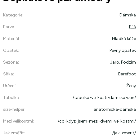
Kategorie
:
Dámská
Barva
:
Bílá
Materiál
:
Hladká kůže
Opatek
:
Pevný opatek
Sezóna
:
Jaro
,
Podzim
Šířka
:
Barefoot
Určení
:
Ženy
Tabulka
:
/tabulka-velikosti-damska-sun/
size-helper
:
anatomicka-damska
Mezi velikostmi
:
/co-kdyz-jsem-mezi-dvemi-velikostmi/
Jak změřit
:
/jak-zmerit/