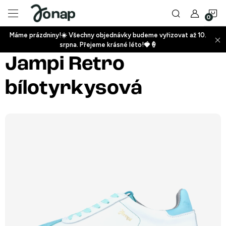
Přejít
N
na
obsah
Máme prázdniny!☀️ Všechny objednávky budeme vyřizovat až 10.
ko
srpna. Přejeme krásné léto!🍓🍦
+
Jampi Retro
bílotyrkysová
+
+