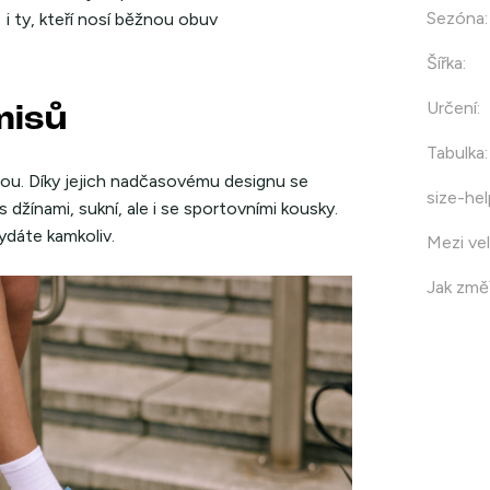
Sezóna
:
i ty, kteří nosí běžnou obuv
Šířka
:
Určení
:
misů
Tabulka
:
ou. Díky jejich nadčasovému designu se
size-hel
s džínami, sukní, ale i se sportovními kousky.
ydáte kamkoliv.
Mezi vel
Jak změř