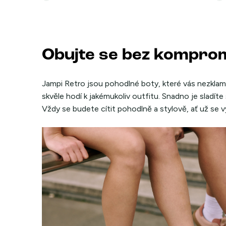
Obujte se bez kompro
Jampi Retro jsou pohodlné boty, které vás nezklam
skvěle hodí k jakémukoliv outfitu. Snadno je sladíte 
Vždy se budete cítit pohodlně a stylově, ať už se v