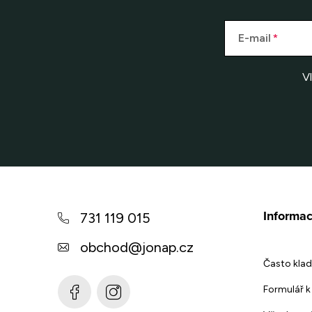
E-mail
V
Z
á
Informac
731 119 015
p
obchod
@
jonap.cz
a
Často klad
t
Formulář k 