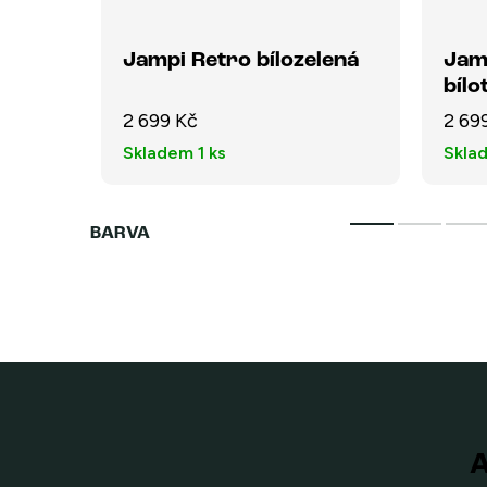
lená
Jampi Retro bílozelená
Jam
bíl
2 699 Kč
2 69
Skladem
1 ks
Skla
A