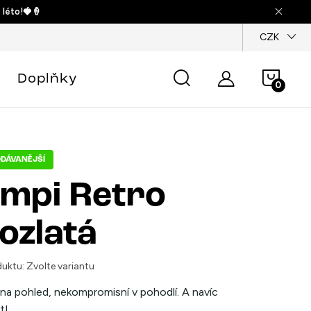
 léto!🍓🍦
dajů
CZK
Náku
Doplňky
košík
DÁVANĚJŠÍ
mpi Retro
lozlatá
uktu:
Zvolte variantu
 na pohled, nekompromisní v pohodlí. A navíc
t!