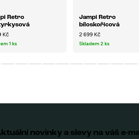
pi Retro
Jampi Retro
otyrkysová
bíloskořicová
9 Kč
2 699 Kč
dem
1 ks
Skladem
2 ks
ktuální novinky a slevy na váš e-ma