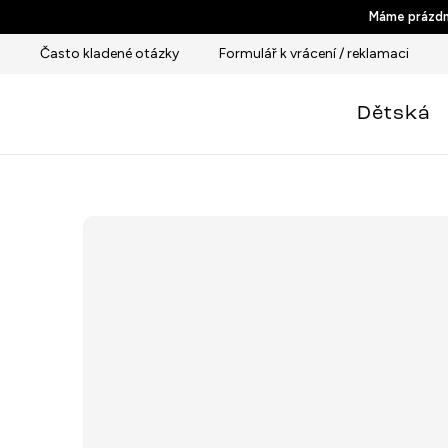
Přejít
Máme prázdni
na
Často kladené otázky
Formulář k vrácení / reklamaci
obsah
Dětská