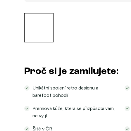
Proč si je zamilujete:
Unikátní spojení retro designu a
barefoot pohodlí
Prémiová kůže, která se přizpůsobí vám,
ne vy jí
Šité v ČR