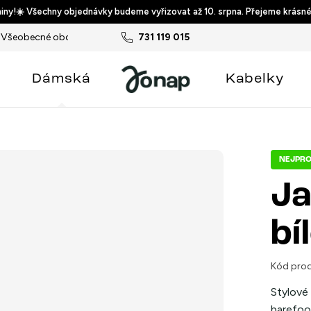
ny!☀️ Všechny objednávky budeme vyřizovat až 10. srpna. Přejeme krásné
Všeobecné obchodní podmínky
731 119 015
Podmínky ochrany osobních ú
Dámská
Kabelky
NEJPRO
Ja
bí
Kód prod
Stylové
barefoo