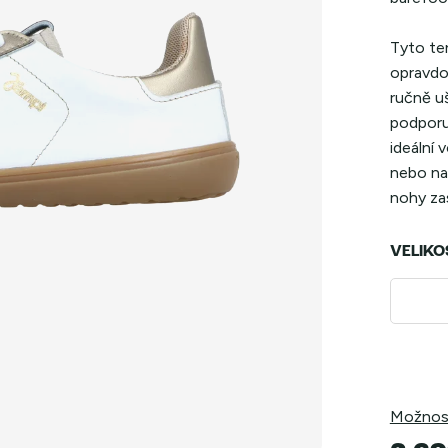
Tyto ten
opravdo
ručně u
podporu
ideální 
nebo na 
nohy zas
VELIKO
Možnost