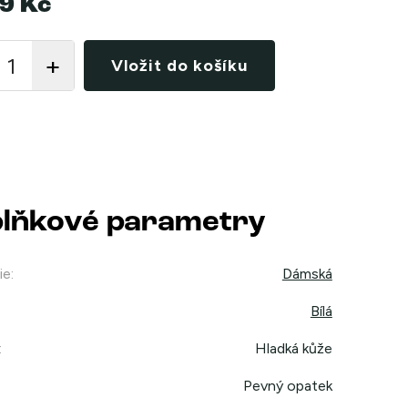
9 Kč
Vložit do košíku
lňkové parametry
ie
:
Dámská
Bílá
:
Hladká kůže
Pevný opatek