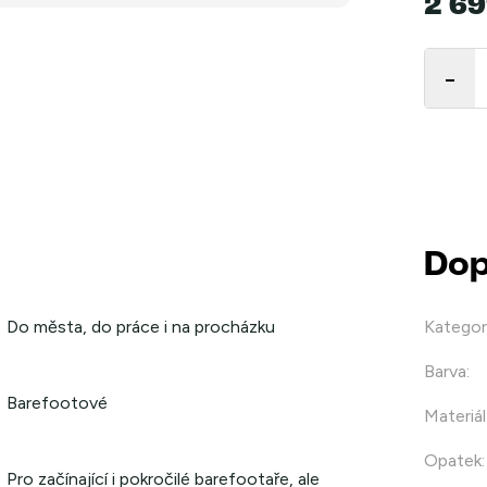
2 69
Měrná
cena:
Dop
Do města, do práce i na procházku
Kategor
Barva
:
Barefootové
Materiál
Opatek
:
Pro začínající i pokročilé barefootaře, ale