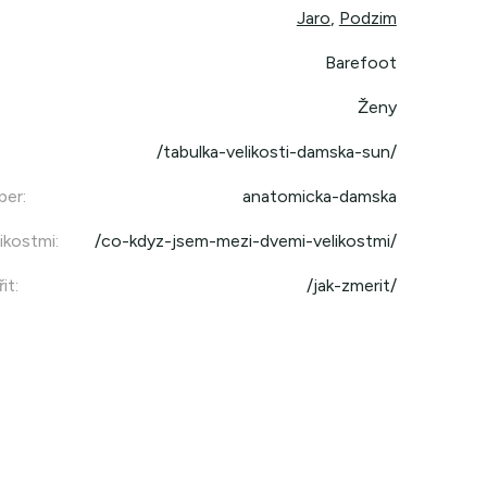
Jaro
,
Podzim
Barefoot
Ženy
/tabulka-velikosti-damska-sun/
per
:
anatomicka-damska
ikostmi
:
/co-kdyz-jsem-mezi-dvemi-velikostmi/
it
:
/jak-zmerit/