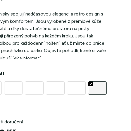
isky spojují nadčasovou eleganci a retro design s
vým komfortem. Jsou vyrobené z prémiové kůže,
šité a díky dostatečnému prostoru na prsty
jí přirozený pohyb na každém kroku. Jsou tak
volbou pro každodenní nošení, ať už míříte do práce
procházku do parku. Objevte pohodlí, které si vaše
louží.
Více informací
ST
i doručení