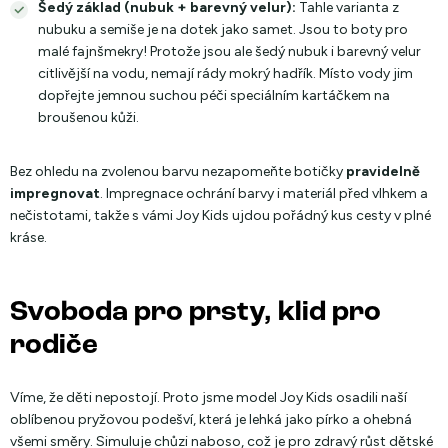
Šedý základ (nubuk + barevný velur):
Tahle varianta z
nubuku a semiše je na dotek jako samet. Jsou to boty pro
malé fajnšmekry! Protože jsou ale šedý nubuk i barevný velur
citlivější na vodu, nemají rády mokrý hadřík. Místo vody jim
dopřejte jemnou suchou péči speciálním kartáčkem na
broušenou kůži.
Bez ohledu na zvolenou barvu nezapomeňte botičky
pravidelně
impregnovat
. Impregnace ochrání barvy i materiál před vlhkem a
nečistotami, takže s vámi Joy Kids ujdou pořádný kus cesty v plné
kráse.
Svoboda pro prsty, klid pro
rodiče
Víme, že děti nepostojí. Proto jsme model Joy Kids osadili naší
oblíbenou pryžovou podešví, která je lehká jako pírko a ohebná
všemi směry. Simuluje chůzi naboso, což je pro zdravý růst dětské