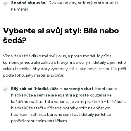
Snadné obouvání:
Dva suché zipy, se kterými si poradí i ti
nejmenší.
Vyberte si svůj styl: Bílá nebo
šedá?
Víme, že každé dítko má svůj vkus, a proto model Joy Kids
kombinuje neutrální základ s hravými barevnými detaily z jemného
veluru (semiše). Aby boty vypadaly stále jako nové, zaslouží si péči
podle toho, jaký materiál zvolíte:
Bílý základ (hladká kůže + barevný velur):
Kombinace
hladké kůže a semiše je elegantní a prostě kouzelná ke
každému outfitu. Tato varianta je velmi praktická – bílé části z
hladké kůže stačí v případě potřeby otřít navlhčeným
hadříkem, zatímco barevné semišové detaily jen lehce
pročešete suchým kartáčkem.