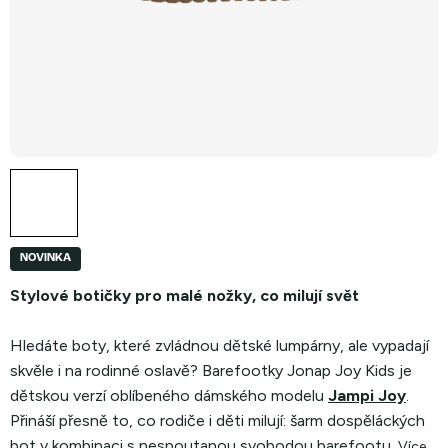
NOVINKA
Stylové botičky pro malé nožky, co milují svět
Hledáte boty, které zvládnou dětské lumpárny, ale vypadají
skvěle i na rodinné oslavě? Barefootky Jonap Joy Kids je
dětskou verzí oblíbeného dámského modelu
Jampi Joy
.
Přináší přesně to, co rodiče i děti milují: šarm dospěláckých
bot v kombinaci s nespoutanou svobodou barefootu.
Více