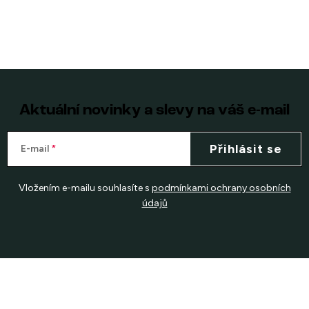
Aktuální novinky a slevy na váš e-mail
Přihlásit se
E-mail
Vložením e-mailu souhlasíte s
podmínkami ochrany osobních
údajů
Z
á