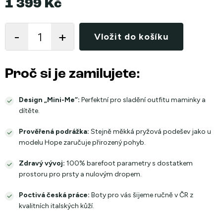
1 399 Kč
Měrná
cena:
Vložit do košíku
Proč si je zamilujete:
Design „Mini-Me“:
Perfektní pro sladění outfitu maminky a
dítěte.
Prověřená podrážka:
Stejně měkká pryžová podešev jako u
modelu Hope zaručuje přirozený pohyb.
Zdravý vývoj:
100% barefoot parametry s dostatkem
prostoru pro prsty a nulovým dropem.
Poctivá česká práce:
Boty pro vás šijeme ručně v ČR z
kvalitních italských kůží.