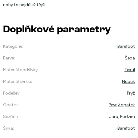
nohy to nejdůležitější.
Doplňkové parametry
Kategorie
:
Barefoot
Barva
:
Šedá
Materiál podšívky
:
Textil
Materiál svršku
:
Nubuk
Podešev
:
Pryž
Opatek
:
Pevný opatek
Sezóna
:
Jaro, Podzim
Šířka
:
Barefoot