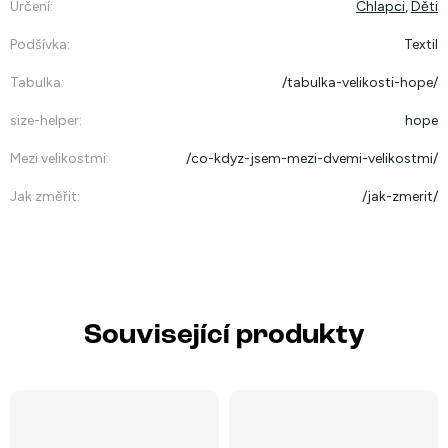
Určení
:
Chlapci
,
Děti
Podšívka
:
Textil
Tabulka
:
/tabulka-velikosti-hope/
size-helper
:
hope
Mezi velikostmi
:
/co-kdyz-jsem-mezi-dvemi-velikostmi/
Jak změřit
:
/jak-zmerit/
Související produkty