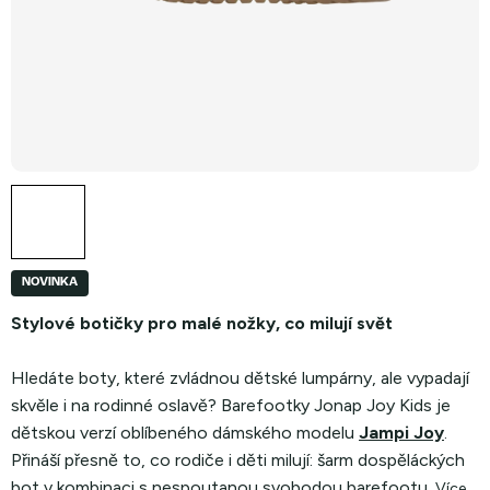
NOVINKA
Stylové botičky pro malé nožky, co milují svět
Hledáte boty, které zvládnou dětské lumpárny, ale vypadají
skvěle i na rodinné oslavě? Barefootky Jonap Joy Kids je
dětskou verzí oblíbeného dámského modelu
Jampi Joy
.
Přináší přesně to, co rodiče i děti milují: šarm dospěláckých
bot v kombinaci s nespoutanou svobodou barefootu.
Více