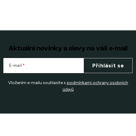
Aktuální novinky a slevy na váš e-mail
Přihlásit se
E-mail
Vložením e-mailu souhlasíte s
podmínkami ochrany osobních
údajů
Z
á