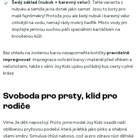
Šedý základ (nubuk + barevný velur):
Tahle varianta z
nubuku a semiše je na dotek jako samet. Jsou to boty pro
malé fajnšmekry! Protože jsou ale šedý nubuk i barevný velur
citlivější na vodu, nemají rády mokrý hadřík. Místo vody jim
dopřejte jemnou suchou péči speciálním kartáčkem na
broušenou kůži.
Bez ohledu na zvolenou barvu nezapomeňte botičky
pravidelně
impregnovat
. Impregnace ochrání barvy i materiál před vlhkem a
nečistotami, takže s vámi Joy Kids ujdou pořádný kus cesty v plné
kráse.
Svoboda pro prsty, klid pro
rodiče
Víme, že děti nepostojí. Proto jsme model Joy Kids osadili naší
oblíbenou pryžovou podešví, která je lehká jako pírko a ohebná
všemi směry. Simuluje chůzi naboso, což je pro zdravý růst dětské