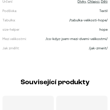
Určení
:
Dívky
,
Chlapci
,
Děti
Podšívka
:
Textil
Tabulka
:
/tabulka-velikosti-hope/
size-helper
:
hope
Mezi velikostmi
:
/co-kdyz-jsem-mezi-dvemi-velikostmi/
Jak změřit
:
/jak-zmerit/
Související produkty