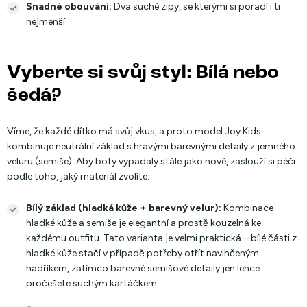
Snadné obouvání:
Dva suché zipy, se kterými si poradí i ti
nejmenší.
Vyberte si svůj styl: Bílá nebo
šedá?
Víme, že každé dítko má svůj vkus, a proto model Joy Kids
kombinuje neutrální základ s hravými barevnými detaily z jemného
veluru (semiše). Aby boty vypadaly stále jako nové, zaslouží si péči
podle toho, jaký materiál zvolíte:
Bílý základ (hladká kůže + barevný velur):
Kombinace
hladké kůže a semiše je elegantní a prostě kouzelná ke
každému outfitu. Tato varianta je velmi praktická – bílé části z
hladké kůže stačí v případě potřeby otřít navlhčeným
hadříkem, zatímco barevné semišové detaily jen lehce
pročešete suchým kartáčkem.