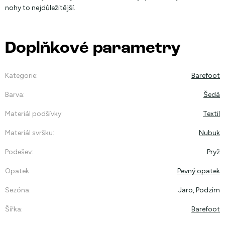
nohy to nejdůležitější.
Doplňkové parametry
Kategorie
:
Barefoot
Barva
:
Šedá
Materiál podšívky
:
Textil
Materiál svršku
:
Nubuk
Podešev
:
Pryž
Opatek
:
Pevný opatek
Sezóna
:
Jaro, Podzim
Šířka
:
Barefoot