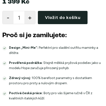
1 399 Kč
Měrná
cena:
Vložit do košíku
Proč si je zamilujete:
Design „Mini-Me“:
Perfektní pro sladění outfitu maminky a
dítěte.
Prověřená podrážka:
Stejně měkká pryžová podešev jako u
modelu Hope zaručuje přirozený pohyb.
Zdravý vývoj:
100% barefoot parametry s dostatkem
prostoru pro prsty a nulovým dropem.
Poctivá česká práce:
Boty pro vás šijeme ručně v ČR z
kvalitních italských kůží.