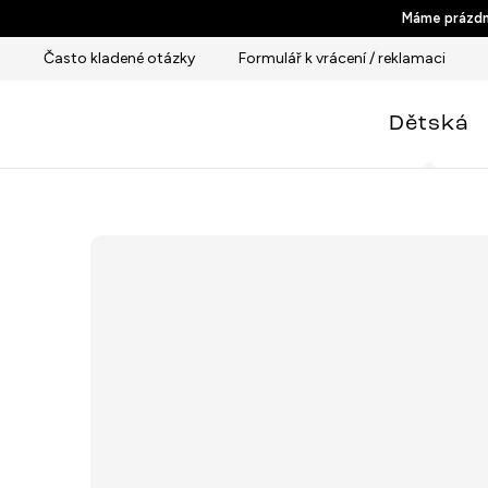
Přejít
Máme prázdni
na
Často kladené otázky
Formulář k vrácení / reklamaci
obsah
Dětská