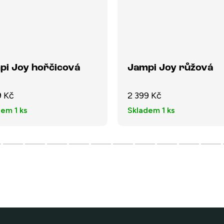
pi Joy hořčicová
Jampi Joy růžová
9 Kč
2 399 Kč
dem
1 ks
Skladem
1 ks