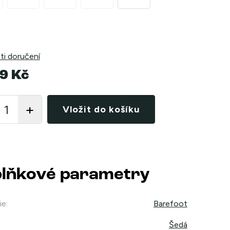
i doručení
9 Kč
Vložit do košíku
lňkové parametry
ie
:
Barefoot
Šedá