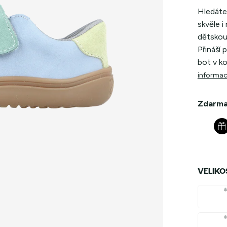
Hledáte 
skvěle i
dětskou
Přináší 
bot v k
informac
Zdarma
VELIKO