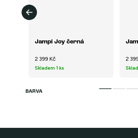
rý
Jampi Joy černá
Jam
2 399 Kč
2 39
Skladem
1 ks
Skla