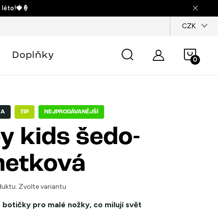
 léto!🍓🍦
dajů
CZK
Náku
Doplňky
košík
KA
TIP
NEJPRODÁVANĚJŠÍ
y kids šedo-
metková
uktu:
Zvolte variantu
 botičky pro malé nožky, co milují svět