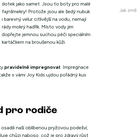
dotek jako samet. Jsou to boty pro malé
Jak změř
fajnšmekry! Protože jsou ale šedý nubuk
i barevný velur citlivější na vodu, nemají
rády mokrý hadřík. Místo vody jim
dopřejte jemnou suchou péči speciálním
kartáčkem na broušenou kůži.
ky
pravidelně impregnovat
. Impregnace
 takže s vámi Joy Kids ujdou pořádný kus
d pro rodiče
 osadili naší oblíbenou pryžovou podešví,
uluje chůzi naboso, což je pro zdravý růst