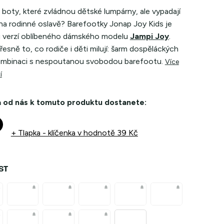
boty, které zvládnou dětské lumpárny, ale vypadají
 na rodinné oslavě? Barefootky Jonap Joy Kids je
 verzí oblíbeného dámského modelu
Jampi Joy
.
přesně to, co rodiče i děti milují: šarm dospěláckých
ombinaci s nespoutanou svobodou barefootu.
Více
í
 od nás k tomuto produktu dostanete:
+ Tlapka - klíčenka
v hodnotě 39 Kč
ST