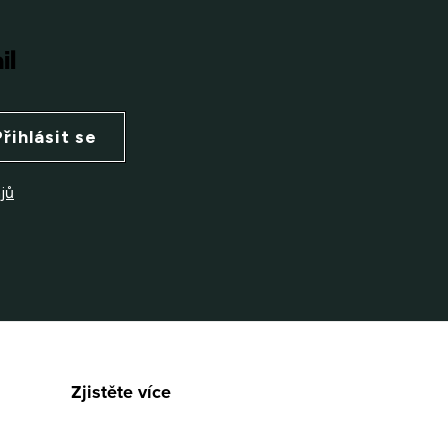
il
Přihlásit se
jů
Zjistěte více