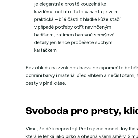
je elegantní a prostě kouzelná ke
každému outfitu. Tato varianta je velmi
praktická – bílé části z hladké kůže stačí
v případě potřeby otřít navlhčeným
hadříkem, zatímco barevné semišové
detaily jen lehce pročešete suchým
kartáčkem.
Bez ohledu na zvolenou barvu nezapomeňte botič
ochrání barvy i materiál před vlhkem a nečistotami,
cesty v plné kráse.
Svoboda pro prsty, kli
Víme, že děti nepostojí. Proto jsme model Joy Kids
která je lehká jako pírko a ohebná všemi směry. Sim