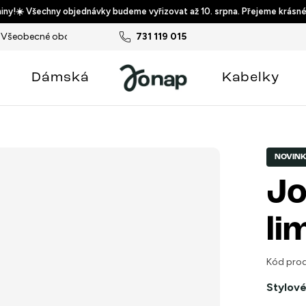
ny!☀️ Všechny objednávky budeme vyřizovat až 10. srpna. Přejeme krásné
Všeobecné obchodní podmínky
731 119 015
Podmínky ochrany osobních ú
Dámská
Kabelky
NOVIN
Jo
li
Kód prod
Stylové