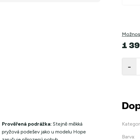
Možnost
1 39
Měrná
cena:
Dop
Prověřená podrážka:
Stejně měkká
Kategor
pryžová podešev jako u modelu Hope
Barva
:
zaručuje přirozený pohyb.