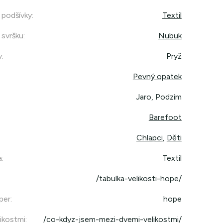
 podšívky
:
Textil
 svršku
:
Nubuk
v
:
Pryž
Pevný opatek
Jaro, Podzim
Barefoot
Chlapci
,
Děti
a
:
Textil
/tabulka-velikosti-hope/
per
:
hope
ikostmi
:
/co-kdyz-jsem-mezi-dvemi-velikostmi/