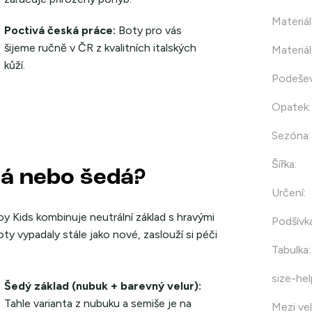
Materiál
Poctivá česká práce:
Boty pro vás
šijeme ručně v ČR z kvalitních italských
Materiál
kůží.
Podeše
Opatek
:
Sezóna
:
Šířka
:
ílá nebo šedá?
Určení
:
oy Kids kombinuje neutrální základ s hravými
Podšívk
ty vypadaly stále jako nové, zaslouží si péči
Tabulka
:
size-hel
Šedý základ (nubuk + barevný velur):
Tahle varianta z nubuku a semiše je na
Mezi vel