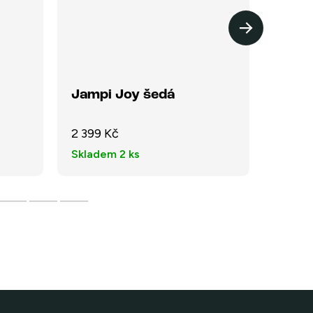
Jampi Joy šedá
Jamp
2 399 Kč
2 399 
Skladem
2 ks
Sklad