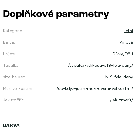
Doplňkové parametry
Kategorie
:
Letní
Barva
:
Vínová
Určení
:
Dívky
,
Děti
Tabulka
:
/tabulka-velikosti-b19-fela-dany/
size-helper
:
b19-fela-dany
Mezi velikostmi
:
/co-kdyz-jsem-mezi-dvemi-velikostmi/
Jak změřit
:
/jak-zmerit/