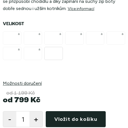
se přizpůsobí chodidlu a díky zapínání na suchý zip boty
dobře sednou i užším kotníkům.
Více informací
VELIKOST
Možnosti doručení
od 1 199 Kč
od
799 Kč
Měrná
cena:
Vložit do košíku