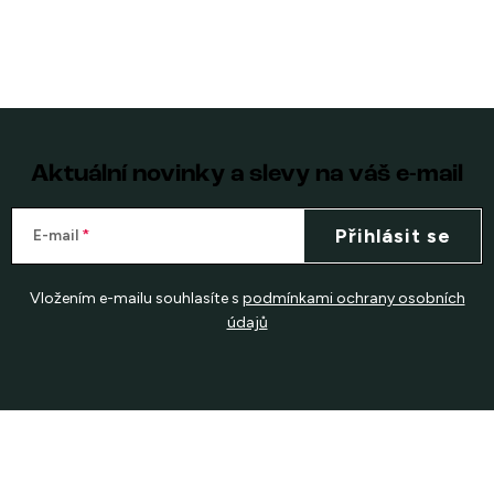
Aktuální novinky a slevy na váš e-mail
Přihlásit se
E-mail
Vložením e-mailu souhlasíte s
podmínkami ochrany osobních
údajů
Z
á