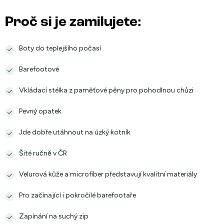
Proč si je zamilujete:
Boty do teplejšího počasí
Barefootové
Vkládací stélka z paměťové pěny pro pohodlnou chůzi
Pevný opatek
Jde dobře utáhnout na úzký kotník
Šité ručně v ČR
Velurová kůže a microfiber představují kvalitní materiály
Pro začínající i pokročilé barefootaře
Zapínání na suchý zip