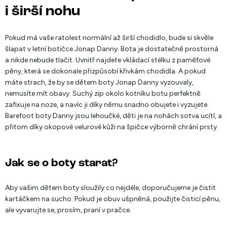
i širší nohu
Pokud má vaše ratolest normální až širší chodidlo, bude si skvěle
šlapat v letní botičce Jonap Danny. Bota je dostatečně prostorná
a nikde nebude tlačit. Uvnitř najdete vkládací stélku z paměťové
pěny, která se dokonale přizpůsobí křivkám chodidla. A pokud
máte strach, že by se dětem boty Jonap Danny vyzouvaly,
nemusíte mít obavy. Suchý zip okolo kotníku botu perfektně
zafixuje na noze, a navíc ji díky němu snadno obujete i vyzujete.
Barefoot boty Danny jsou lehoučké, děti je na nohách sotva ucítí, a
přitom díky okopové velurové kůži na špičce výborně chrání prsty.
Jak se o boty starat?
Aby vašim dětem boty sloužily co nejdéle, doporučujeme je čistit
kartáčkem na sucho. Pokud je obuv ušpněná, použijte čisticí pěnu,
ale vyvarujte se, prosím, praní v pračce.