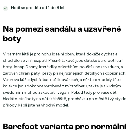
Hodí se pro děti od 1 do 8 let
Na pomezí sandálu a uzavřené
boty
V parném létě je pro nohu ideální obuv, která dokáže dýchat a
chodidlo se v ní nezpotí. Přesně takové jsou dětské barefoot letní
boty Jonap Danny, které díky průstřihům pouští k noze vzduch, a
zároveň chrání paty i prsty při nejrůznějších dětských skopičinách.
Velurová kůže dýchá lépe než lícová useň, a některé modely této
kolekce jsou dokonce vyrobené z microfiberu, takže je s klidným
svědomím mohou zakoupit i vegani. Pokud tedy pro vaše děti
hledáte letní boty na dětské hřiště, procházku po městě i výlety do
přírody, kápli jste na vhodný model.
Barefoot varianta pro normální