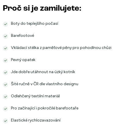
Proč si je zamilujete:
Boty do teplejšího počasí
Barefootové
Vkládací stélka z paměťové pěny pro pohodlnou chůzi
Pevný opatek
Jde dobře utáhnout na úzký kotník
Šité ručně v ČR dle vlastního designu
Odlehčený textilní materiál
Pro začínající i pokročilé barefootaře
Elastické rychlozavazování