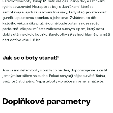
Barefootové boty Jonap B9 šetří váš čas i nervy díky elastickému
rychlozavazování. Netrapte se boji s tkaničkami, které se
zamotávají a jejich zavazování trvá věky, tady stačí jen stáhnout
gumičku plastovou sponkou a je hotovo. Zvládnou to děti
každého věku, a díky pružné gumě bude bota na noze sedět
perfektně. Vše pak můžete zafixovat suchým zipem, který botu
dobře utáhne okolo kotníku. Barefootky B9 se hodí hlavně pro nižší
nárt dětí ve věku 1-8 let.
Jak se o boty starat?
Aby vašim dětem boty sloužily co nejdéle, doporučujeme je čistit
jemným kartáčem na sucho. Pokud schytají nějakou větší špínu,
využijte čisticí pěnu. Neperte boty v pračce ani je nenamáčejte.
Doplňkové parametry