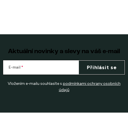
Aktuální novinky a slevy na váš e-mail
Přihlásit se
E-mail
Vložením e-mailu souhlasíte s
podmínkami ochrany osobních
údajů
Z
á