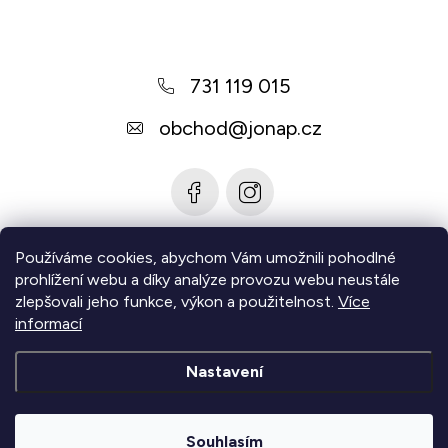
p
a
731 119 015
t
í
obchod
@
jonap.cz
Používáme cookies, abychom Vám umožnili pohodlné
Informace pro vás
prohlížení webu a díky analýze provozu webu neustále
zlepšovali jeho funkce, výkon a použitelnost.
Více
Zjistěte více
informací
Nastavení
Copyright 2026
Jonap - Barefoot obuv
. Všechna práva
vyhrazena.
Upravit nastavení cookies
Souhlasím