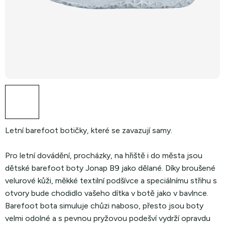
Letní barefoot botičky, které se zavazují samy.
Pro letní dovádění, procházky, na hřiště i do města jsou
dětské barefoot boty Jonap B9 jako dělané. Díky broušené
velurové kůži, měkké textilní podšívce a speciálnímu střihu s
otvory bude chodidlo vašeho dítka v botě jako v bavlnce.
Barefoot bota simuluje chůzi naboso, přesto jsou boty
velmi odolné a s pevnou pryžovou podešví vydrží opravdu