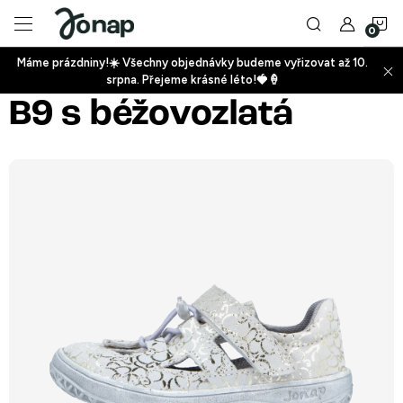
Přejít
N
na
obsah
Máme prázdniny!☀️ Všechny objednávky budeme vyřizovat až 10.
ko
srpna. Přejeme krásné léto!🍓🍦
+
B9 s béžovozlatá
+
+