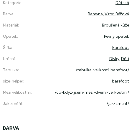
Kategorie
:
Dětská
Barva
:
Barevná
,
Vzor
,
Béžová
Materiál
:
Broušená kůže
Opatek
:
Pevný opatek
Šířka
:
Barefoot
Určení
:
Dívky
,
Děti
Tabulka
:
/tabulka-velikosti-barefoot/
size-helper
:
barefoot
Mezi velikostmi
:
/co-kdyz-jsem-mezi-dvemi-velikostmi/
Jak změřit
:
/jak-zmerit/