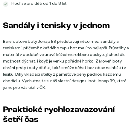
Hodí se pro děti od 1 do 8 let
Sandály i tenisky v jednom
Barefootové boty Jonap B9 představují něco mezi sandály a
teniskami, přičemž z každého typu bot mají to nejlepší. Průstřihy a
materiál v podobě velurové kůže/microfiberu poskytují chodidlu
možnost dýchat, i když je venku pořádné horko. Zároveň boty
chrání prsty i paty dítěte, takže může běhat bez obav na hřišti i v
lesíku. Díky vkládací stélky z paměťové pěny padnou každému
chodidlu. Vychutnejte si náš vlastní design u bot Jonap B9, které
jsme pro vás ušili v ČR.
Praktické rychlozavazování
šetří čas