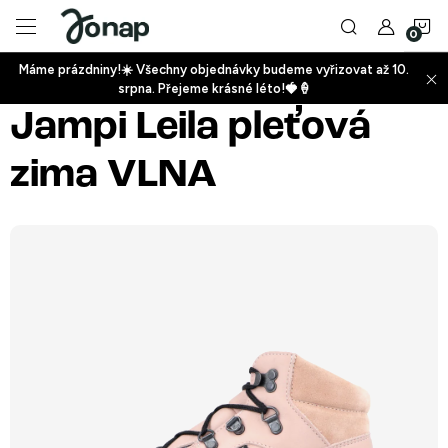
Přejít
N
na
obsah
Máme prázdniny!☀️ Všechny objednávky budeme vyřizovat až 10.
ko
srpna. Přejeme krásné léto!🍓🍦
+
Jampi Leila pleťová
zima VLNA
+
+