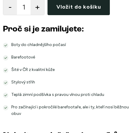
cena:
Vložit do košíku
Proč si je zamilujete:
Boty do chladnějšího počasí
Barefootové
Šité v ČR z kvalitní kůže
Stylový střih
Teplá zimní podšívka s pravou vlnou proti chladu
Pro začínající i pokročilé barefootaře, ale i ty, kteří nosí běžnou
obuv