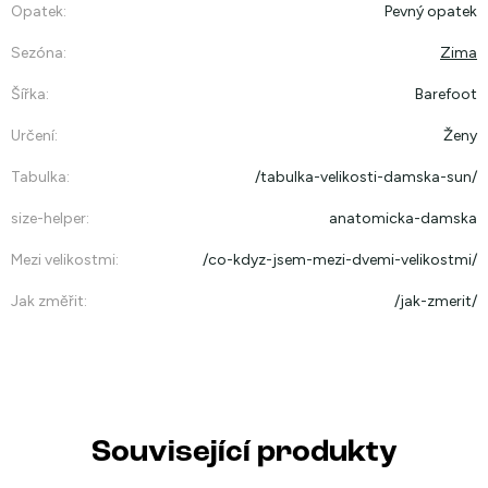
Opatek
:
Pevný opatek
Sezóna
:
Zima
Šířka
:
Barefoot
Určení
:
Ženy
Tabulka
:
/tabulka-velikosti-damska-sun/
size-helper
:
anatomicka-damska
Mezi velikostmi
:
/co-kdyz-jsem-mezi-dvemi-velikostmi/
Jak změřit
:
/jak-zmerit/
Související produkty