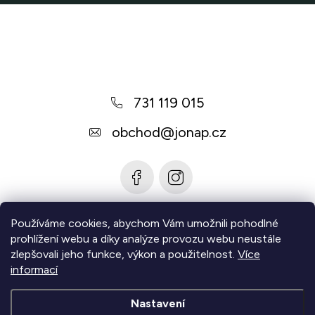
Z
á
p
a
731 119 015
t
í
obchod
@
jonap.cz
Používáme cookies, abychom Vám umožnili pohodlné
Informace pro vás
prohlížení webu a díky analýze provozu webu neustále
zlepšovali jeho funkce, výkon a použitelnost.
Více
Zjistěte více
informací
Nastavení