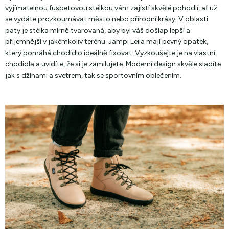
vyjímatelnou fusbetovou stélkou vám zajistí skvělé pohodlí, ať už
se vydáte prozkoumávat město nebo přírodní krásy. V oblasti
paty je stélka mírně tvarovaná, aby byl váš došlap lepší a
příjemnější v jakémkoliv terénu. Jampi Leila mají pevný opatek,
který pomáhá chodidlo ideálně fixovat. Vyzkoušejte je na vlastní
chodidla a uvidíte, že si je zamilujete. Moderní design skvěle sladíte
jak s džínami a svetrem, tak se sportovním oblečením.