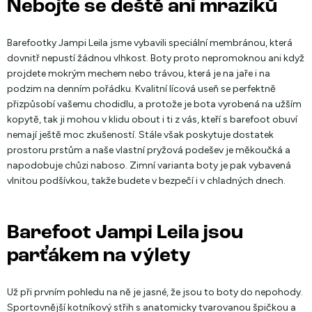
Nebojte se deště ani mrazíků
Barefootky Jampi Leila jsme vybavili speciální membránou, která
dovnitř nepustí žádnou vlhkost. Boty proto nepromoknou ani když
projdete mokrým mechem nebo trávou, která je na jaře i na
podzim na denním pořádku. Kvalitní lícová useň se perfektně
přizpůsobí vašemu chodidlu, a protože je bota vyrobená na užším
kopytě, tak ji mohou v klidu obout i ti z vás, kteří s barefoot obuví
nemají ještě moc zkušeností. Stále však poskytuje dostatek
prostoru prstům a naše vlastní pryžová podešev je měkoučká a
napodobuje chůzi naboso. Zimní varianta boty je pak vybavená
vlnitou podšívkou, takže budete v bezpečí i v chladných dnech.
Barefoot Jampi Leila jsou
parťákem na výlety
Už při prvním pohledu na ně je jasné, že jsou to boty do nepohody.
Sportovnější kotníkový střih s anatomicky tvarovanou špičkou a