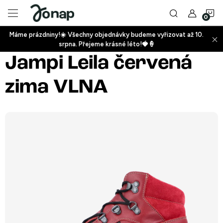
Přejít
N
na
obsah
Máme prázdniny!☀️ Všechny objednávky budeme vyřizovat až 10.
ko
srpna. Přejeme krásné léto!🍓🍦
+
Jampi Leila červená
zima VLNA
+
+