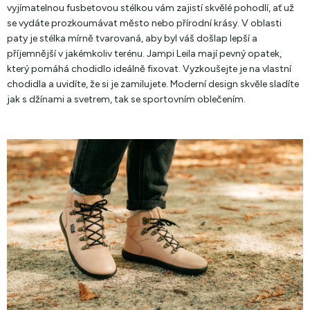
vyjímatelnou fusbetovou stélkou vám zajistí skvělé pohodlí, ať už
se vydáte prozkoumávat město nebo přírodní krásy. V oblasti
paty je stélka mírně tvarovaná, aby byl váš došlap lepší a
příjemnější v jakémkoliv terénu. Jampi Leila mají pevný opatek,
který pomáhá chodidlo ideálně fixovat. Vyzkoušejte je na vlastní
chodidla a uvidíte, že si je zamilujete. Moderní design skvěle sladíte
jak s džínami a svetrem, tak se sportovním oblečením.