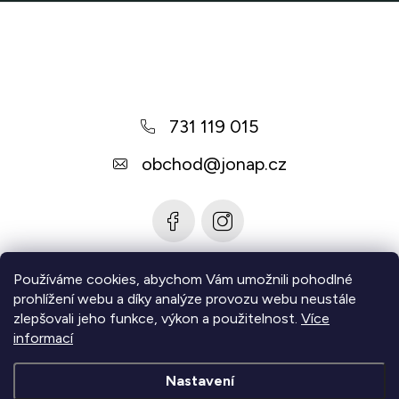
Z
á
p
a
731 119 015
t
í
obchod
@
jonap.cz
Používáme cookies, abychom Vám umožnili pohodlné
Informace pro vás
prohlížení webu a díky analýze provozu webu neustále
zlepšovali jeho funkce, výkon a použitelnost.
Více
Zjistěte více
informací
Nastavení