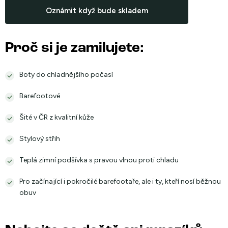
cena:
Oznámit když bude skladem
Proč si je zamilujete:
Boty do chladnějšího počasí
Barefootové
Šité v ČR z kvalitní kůže
Stylový střih
Teplá zimní podšívka s pravou vlnou proti chladu
Pro začínající i pokročilé barefootaře, ale i ty, kteří nosí běžnou
obuv