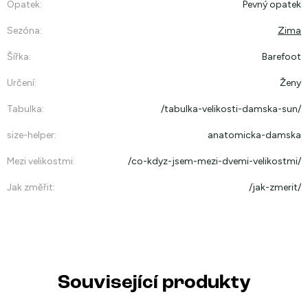
Opatek
:
Pevný opatek
Sezóna
:
Zima
Šířka
:
Barefoot
Určení
:
Ženy
Tabulka
:
/tabulka-velikosti-damska-sun/
size-helper
:
anatomicka-damska
Mezi velikostmi
:
/co-kdyz-jsem-mezi-dvemi-velikostmi/
Jak změřit
:
/jak-zmerit/
Související produkty