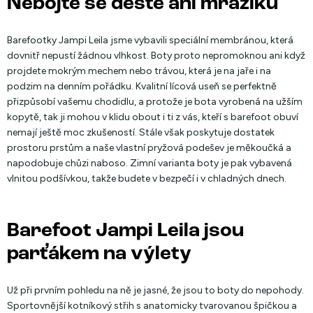
Nebojte se deště ani mrazíků
Barefootky Jampi Leila jsme vybavili speciální membránou, která
dovnitř nepustí žádnou vlhkost. Boty proto nepromoknou ani když
projdete mokrým mechem nebo trávou, která je na jaře i na
podzim na denním pořádku. Kvalitní lícová useň se perfektně
přizpůsobí vašemu chodidlu, a protože je bota vyrobená na užším
kopytě, tak ji mohou v klidu obout i ti z vás, kteří s barefoot obuví
nemají ještě moc zkušeností. Stále však poskytuje dostatek
prostoru prstům a naše vlastní pryžová podešev je měkoučká a
napodobuje chůzi naboso. Zimní varianta boty je pak vybavená
vlnitou podšívkou, takže budete v bezpečí i v chladných dnech.
Barefoot Jampi Leila jsou
parťákem na výlety
Už při prvním pohledu na ně je jasné, že jsou to boty do nepohody.
Sportovnější kotníkový střih s anatomicky tvarovanou špičkou a