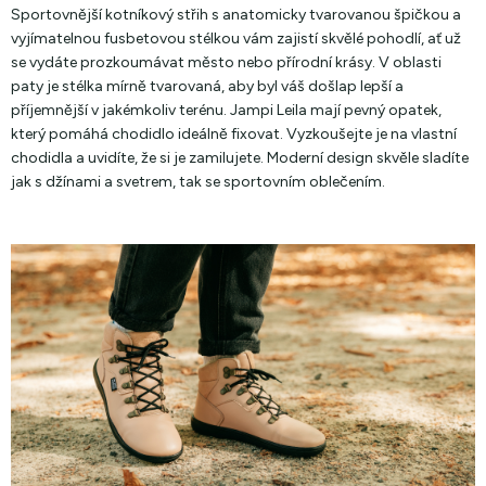
Sportovnější kotníkový střih s anatomicky tvarovanou špičkou a
vyjímatelnou fusbetovou stélkou vám zajistí skvělé pohodlí, ať už
se vydáte prozkoumávat město nebo přírodní krásy. V oblasti
paty je stélka mírně tvarovaná, aby byl váš došlap lepší a
příjemnější v jakémkoliv terénu. Jampi Leila mají pevný opatek,
který pomáhá chodidlo ideálně fixovat. Vyzkoušejte je na vlastní
chodidla a uvidíte, že si je zamilujete. Moderní design skvěle sladíte
jak s džínami a svetrem, tak se sportovním oblečením.