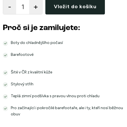
cena:
Vložit do košíku
Proč si je zamilujete:
Boty do chladnějšího počasí
Barefootové
Šité v ČR z kvalitní kůže
Stylový střih
Teplá zimní podšívka s pravou vlnou proti chladu
Pro začínající i pokročilé barefootaře, ale i ty, kteří nosí běžnou
obuv