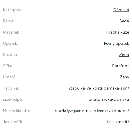
Kategorie
:
Dámská
Barva
:
Šedá
Materiál
:
Hladká kůže
Opatek
:
Pevný opatek
Sezóna
:
Zima
Šířka
:
Barefoot
Určení
:
Ženy
Tabulka
:
/tabulka-velikosti-damska-sun/
size-helper
:
anatomicka-damska
Mezi velikostmi
:
/co-kdyz-jsem-mezi-dvemi-velikostmi/
Jak změřit
:
/jak-zmerit/