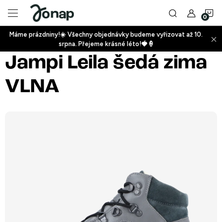
Přejít
N
na
obsah
Máme prázdniny!☀️ Všechny objednávky budeme vyřizovat až 10.
ko
srpna. Přejeme krásné léto!🍓🍦
+
Jampi Leila šedá zima
VLNA
+
+