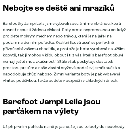
Nebojte se deště ani mrazíků
Barefootky Jampi Leila jsme vybavili speciální membránou, která
dovnitř nepustí žádnou vlhkost. Boty proto nepromoknou ani když
projdete mokrým mechem nebo trávou, která je na jaře i na
podzim na denním pořádku. Kvalitní lícová useň se perfektně
přizpůsobí vašemu chodidlu, a protože je bota vyrobená na užším
kopytě, tak ji mohou v klidu obout i ti z vás, kteří s barefoot obuví
nemají ještě moc zkušeností. Stále však poskytuje dostatek
prostoru prstům a naše vlastní pryžová podešev je měkoučká a
napodobuje chůzi naboso. Zimní varianta boty je pak vybavená
vlnitou podšívkou, takže budete v bezpečí i v chladných dnech.
Barefoot Jampi Leila jsou
parťákem na výlety
Už při prvním pohledu na ně je jasné, že jsou to boty do nepohody.