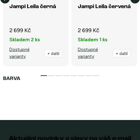
Jampi Leila černá
Jampi Leila červená
2 699 Kč
2 699 Kč
Skladem
2 ks
Skladem
1 ks
Dostupné
Dostupné
+ další
+ další
varianty
varianty
Aktuální novinky a slevy na váš e-mail