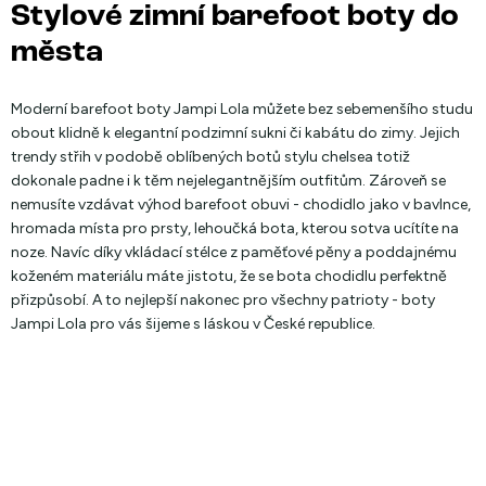
Stylové zimní barefoot boty do
města
Moderní barefoot boty Jampi Lola můžete bez sebemenšího studu
obout klidně k elegantní podzimní sukni či kabátu do zimy. Jejich
trendy střih v podobě oblíbených botů stylu chelsea totiž
dokonale padne i k těm nejelegantnějším outfitům. Zároveň se
nemusíte vzdávat výhod barefoot obuvi - chodidlo jako v bavlnce,
hromada místa pro prsty, lehoučká bota, kterou sotva ucítíte na
noze. Navíc díky vkládací stélce z paměťové pěny a poddajnému
koženém materiálu máte jistotu, že se bota chodidlu perfektně
přizpůsobí. A to nejlepší nakonec pro všechny patrioty - boty
Jampi Lola pro vás šijeme s láskou v České republice.