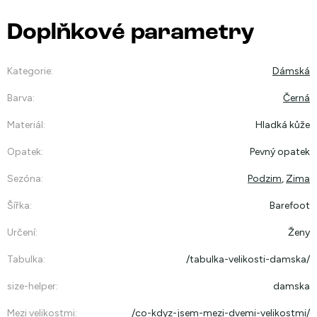
Doplňkové parametry
Kategorie
:
Dámská
Barva
:
Černá
Materiál
:
Hladká kůže
Opatek
:
Pevný opatek
Sezóna
:
Podzim
,
Zima
Šířka
:
Barefoot
Určení
:
Ženy
Tabulka
:
/tabulka-velikosti-damska/
size-helper
:
damska
Mezi velikostmi
:
/co-kdyz-jsem-mezi-dvemi-velikostmi/