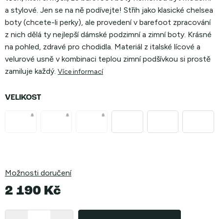
a stylové. Jen se na ně podívejte! Střih jako klasické chelsea
boty (chcete-li perky), ale provedení v barefoot zpracování
z nich dělá ty nejlepší dámské podzimní a zimní boty. Krásné
na pohled, zdravé pro chodidla. Materiál z italské lícové a
velurové usně v kombinaci teplou zimní podšívkou si prostě
zamiluje každý.
Více informací
VELIKOST
Možnosti doručení
2 190 Kč
Měrná
cena: