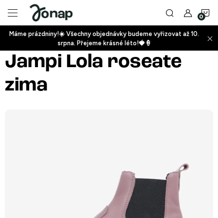
Přejít
N
na
obsah
Máme prázdniny!☀️ Všechny objednávky budeme vyřizovat až 10.
ko
srpna. Přejeme krásné léto!🍓🍦
+
Jampi Lola roseate
zima
+
+