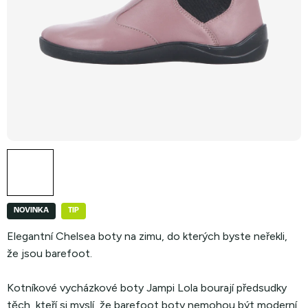
NOVINKA
TIP
Elegantní Chelsea boty na zimu, do kterých byste neřekli,
že jsou barefoot.
Kotníkové vycházkové boty Jampi Lola bourají předsudky
těch, kteří si myslí, že barefoot boty nemohou být moderní