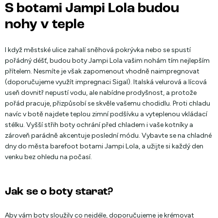
S botami Jampi Lola budou
nohy v teple
I když městské ulice zahalí sněhová pokrývka nebo se spustí
pořádný déšť, budou boty Jampi Lola vašim nohám tím nejlepším
přítelem. Nesmíte je však zapomenout vhodně naimpregnovat
(doporučujeme využít impregnaci Sigal). Italská velurová a lícová
useň dovnitř nepustí vodu, ale nabídne prodyšnost, a protože
pořád pracuje, přizpůsobí se skvěle vašemu chodidlu. Proti chladu
navíc v botě najdete teplou zimní podšívku a vyteplenou vkládací
stélku. Vyšší střih boty ochrání před chladem i vaše kotníky a
zároveň parádně akcentuje poslední módu. Vybavte se na chladné
dny do města barefoot botami Jampi Lola, a užijte si každý den
venku bez ohledu na počasí.
Jak se o boty starat?
Aby vám boty sloužily co nejdéle, doporučujeme je krémovat