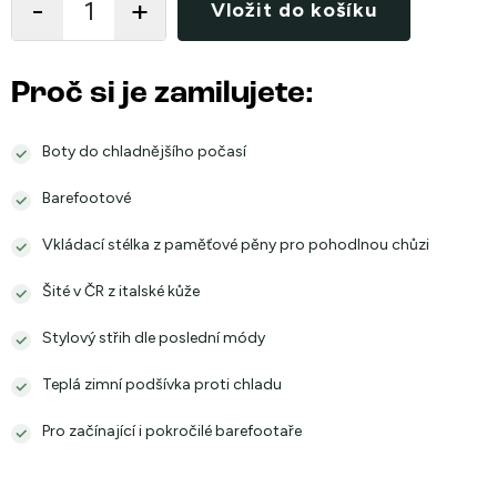
Vložit do košíku
Proč si je zamilujete:
Boty do chladnějšího počasí
Barefootové
Vkládací stélka z paměťové pěny pro pohodlnou chůzi
Šité v ČR z italské kůže
Stylový střih dle poslední módy
Teplá zimní podšívka proti chladu
Pro začínající i pokročilé barefootaře