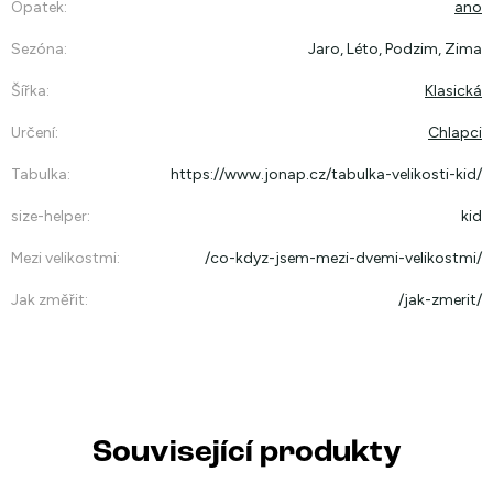
Opatek
:
ano
Sezóna
:
Jaro, Léto, Podzim, Zima
Šířka
:
Klasická
Určení
:
Chlapci
Tabulka
:
https://www.jonap.cz/tabulka-velikosti-kid/
size-helper
:
kid
Mezi velikostmi
:
/co-kdyz-jsem-mezi-dvemi-velikostmi/
Jak změřit
:
/jak-zmerit/
Související produkty