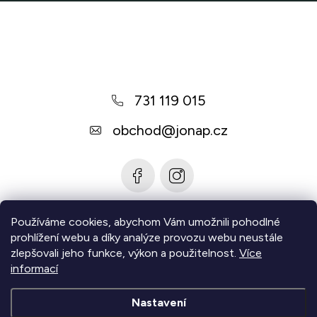
Z
á
p
a
731 119 015
t
í
obchod
@
jonap.cz
Používáme cookies, abychom Vám umožnili pohodlné
Informace pro vás
prohlížení webu a díky analýze provozu webu neustále
zlepšovali jeho funkce, výkon a použitelnost.
Více
Zjistěte více
informací
Nastavení