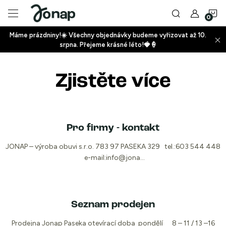
Přejít
N
na
obsah
Máme prázdniny!☀️ Všechny objednávky budeme vyřizovat až 10.
ko
srpna. Přejeme krásné léto!🍓🍦
+
Zjistěte více
+
V
Pro firmy - kontakt
ý
p
JONAP – výroba obuvi s.r.o. 783 97 PASEKA 329 tel.:603 544 448
e-mail:info@jona...
i
+
s
č
Seznam prodejen
l
Prodejna Jonap Paseka otevírací doba pondělí 8 – 11 / 13 –16