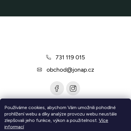
p
r
v
Z
k
á
y
v
p
ý
a
p
731 119 015
t
i
í
s
obchod
@
jonap.cz
u
Používáme cookies, abychom Vám umožnili pohodlné
Informace pro vás
prohlížení webu a díky analýze provozu webu neustále
zlepšovali jeho funkce, výkon a použitelnost.
Více
Zjistěte více
informací