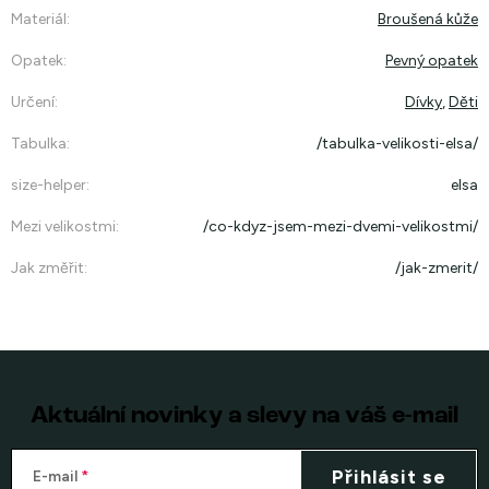
Materiál
:
Broušená kůže
Opatek
:
Pevný opatek
Určení
:
Dívky
,
Děti
Tabulka
:
/tabulka-velikosti-elsa/
size-helper
:
elsa
Mezi velikostmi
:
/co-kdyz-jsem-mezi-dvemi-velikostmi/
Jak změřit
:
/jak-zmerit/
Aktuální novinky a slevy na váš e-mail
Přihlásit se
E-mail