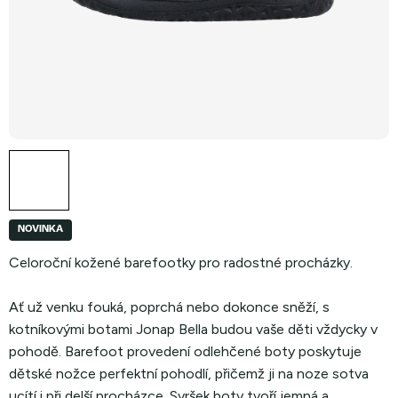
NOVINKA
Celoroční kožené barefootky pro radostné procházky.
Ať už venku fouká, poprchá nebo dokonce sněží, s
kotníkovými botami Jonap Bella budou vaše děti vždycky v
pohodě. Barefoot provedení odlehčené boty poskytuje
dětské nožce perfektní pohodlí, přičemž ji na noze sotva
ucítí i při delší procházce. Svršek boty tvoří jemná a