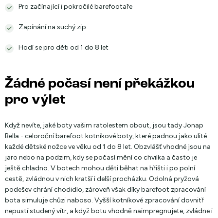
Pro začínající i pokročilé barefootaře
Zapínání na suchý zip
Hodí se pro děti od 1 do 8 let
Žádné počasí není překážkou
pro výlet
Když nevíte, jaké boty vašim ratolestem obout, jsou tady Jonap
Bella - celoroční barefoot kotníkové boty, které padnou jako ulité
každé dětské nožce ve věku od 1 do 8 let. Obzvlášť vhodné jsou na
jaro nebo na podzim, kdy se počasí mění co chvilka a často je
ještě chladno. V botech mohou děti běhat na hřišti i po polní
cestě, zvládnou v nich kratší i delší procházku. Odolná pryžová
podešev chrání chodidlo, zároveň však díky barefoot zpracování
bota simuluje chůzi naboso. Vyšší kotníkové zpracování dovnitř
nepustí studený vítr, a když botu vhodně naimpregnujete, zvládne i