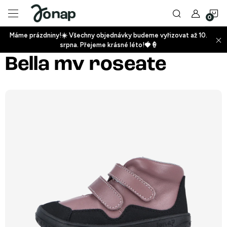
Přejít
N
na
obsah
Máme prázdniny!☀️ Všechny objednávky budeme vyřizovat až 10.
ko
srpna. Přejeme krásné léto!🍓🍦
+
Bella mv roseate
+
+