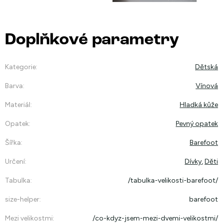
Doplňkové parametry
Kategorie
:
Dětská
Barva
:
Vínová
Materiál
:
Hladká kůže
Opatek
:
Pevný opatek
Šířka
:
Barefoot
Určení
:
Dívky
,
Děti
Tabulka
:
/tabulka-velikosti-barefoot/
size-helper
:
barefoot
Mezi velikostmi
:
/co-kdyz-jsem-mezi-dvemi-velikostmi/