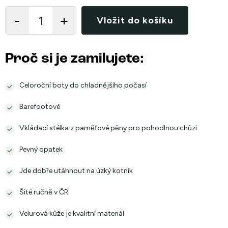
cena:
Vložit do košíku
Proč si je zamilujete:
Celoroční boty do chladnějšího počasí
Barefootové
Vkládací stélka z paměťové pěny pro pohodlnou chůzi
Pevný opatek
Jde dobře utáhnout na úzký kotník
Šité ručně v ČR
Velurová kůže je kvalitní materiál