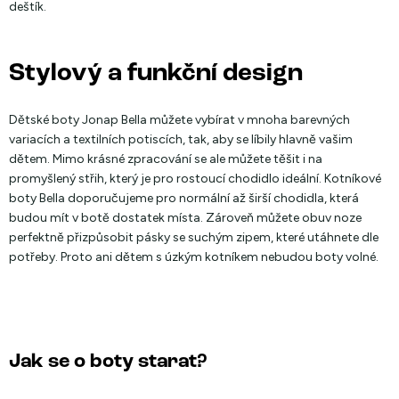
deštík.
Stylový a funkční design
Dětské boty Jonap Bella můžete vybírat v mnoha barevných
variacích a textilních potiscích, tak, aby se líbily hlavně vašim
dětem. Mimo krásné zpracování se ale můžete těšit i na
promyšlený střih, který je pro rostoucí chodidlo ideální. Kotníkové
boty Bella doporučujeme pro normální až širší chodidla, která
budou mít v botě dostatek místa. Zároveň můžete obuv noze
perfektně přizpůsobit pásky se suchým zipem, které utáhnete dle
potřeby. Proto ani dětem s úzkým kotníkem nebudou boty volné.
Jak se o boty starat?