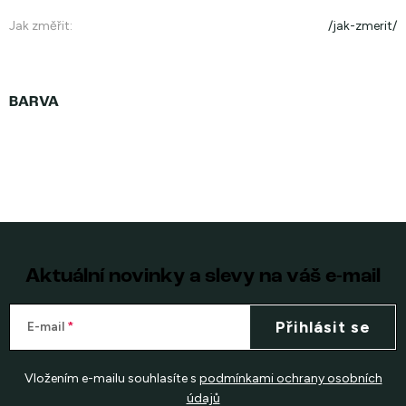
Jak změřit
:
/jak-zmerit/
Aktuální novinky a slevy na váš e-mail
Přihlásit se
E-mail
Vložením e-mailu souhlasíte s
podmínkami ochrany osobních
údajů