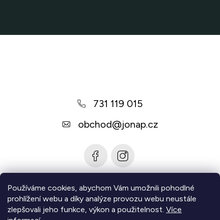
Z
á
p
a
731 119 015
t
í
obchod
@
jonap.cz
Používáme cookies, abychom Vám umožnili pohodlné
Informace pro vás
prohlížení webu a díky analýze provozu webu neustále
zlepšovali jeho funkce, výkon a použitelnost.
Více