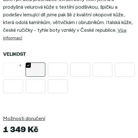
prodyšná velurová kůže s textilní podšívkou, špičku a
podešev lemující díl jsme pak šili z kvalitní okopové kůže,
která odolá kamínkům, větvičkám i obrubníkům. Italská kůže,
české ručičky - tyhle boty vznikly v České republice.
Více
informací
VELIKOST
Možnosti doručení
1 349 Kč
Měrná