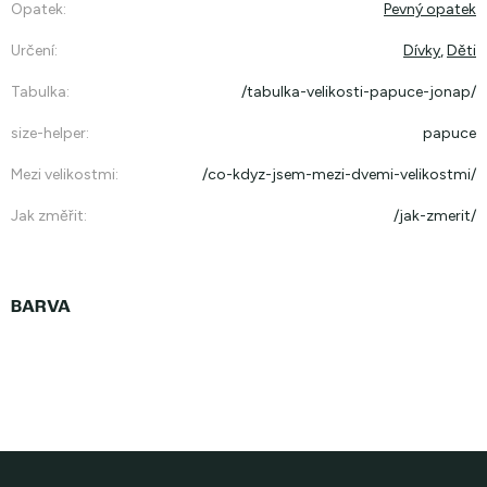
Opatek
:
Pevný opatek
Určení
:
Dívky
,
Děti
Tabulka
:
/tabulka-velikosti-papuce-jonap/
size-helper
:
papuce
Mezi velikostmi
:
/co-kdyz-jsem-mezi-dvemi-velikostmi/
Jak změřit
:
/jak-zmerit/