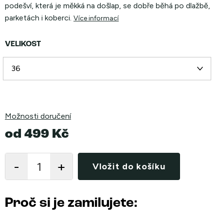
podešví, která je měkká na došlap, se dobře běhá po dlažbě,
parketách i koberci.
Více informací
VELIKOST
Možnosti doručení
od
499 Kč
Měrná
cena:
Vložit do košíku
Proč si je zamilujete: