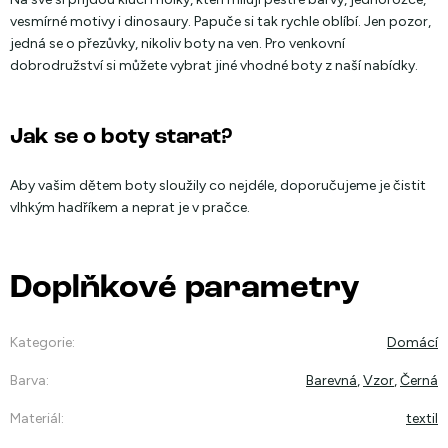
vesmírné motivy i dinosaury. Papuče si tak rychle oblíbí. Jen pozor,
jedná se o přezůvky, nikoliv boty na ven. Pro venkovní
dobrodružství si můžete vybrat jiné vhodné boty z naší nabídky.
Jak se o boty starat?
Aby vašim dětem boty sloužily co nejdéle, doporučujeme je čistit
vlhkým hadříkem a neprat je v pračce.
Doplňkové parametry
Kategorie
:
Domácí
Barva
:
Barevná
,
Vzor
,
Černá
Materiál
:
textil