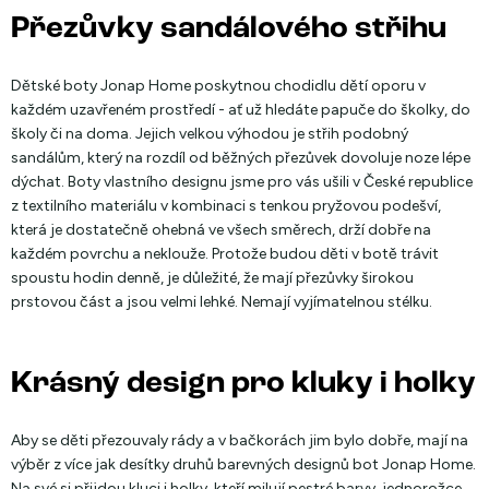
Přezůvky sandálového střihu
Dětské boty Jonap Home poskytnou chodidlu dětí oporu v
každém uzavřeném prostředí - ať už hledáte papuče do školky, do
školy či na doma. Jejich velkou výhodou je střih podobný
sandálům, který na rozdíl od běžných přezůvek dovoluje noze lépe
dýchat. Boty vlastního designu jsme pro vás ušili v České republice
z textilního materiálu v kombinaci s tenkou pryžovou podešví,
která je dostatečně ohebná ve všech směrech, drží dobře na
každém povrchu a neklouže. Protože budou děti v botě trávit
spoustu hodin denně, je důležité, že mají přezůvky širokou
prstovou část a jsou velmi lehké. Nemají vyjímatelnou stélku.
Krásný design pro kluky i holky
Aby se děti přezouvaly rády a v bačkorách jim bylo dobře, mají na
výběr z více jak desítky druhů barevných designů bot Jonap Home.
Na své si přijdou kluci i holky, kteří milují pestré barvy, jednorožce,