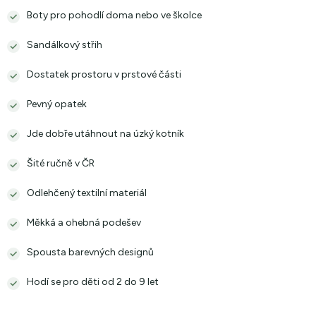
Boty pro pohodlí doma nebo ve školce
Sandálkový střih
Dostatek prostoru v prstové části
Pevný opatek
Jde dobře utáhnout na úzký kotník
Šité ručně v ČR
Odlehčený textilní materiál
Měkká a ohebná podešev
Spousta barevných designů
Hodí se pro děti od 2 do 9 let