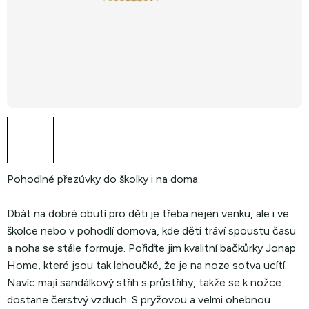
Pohodlné přezůvky do školky i na doma.
Dbát na dobré obutí pro děti je třeba nejen venku, ale i ve
školce nebo v pohodlí domova, kde děti tráví spoustu času
a noha se stále formuje. Pořiďte jim kvalitní bačkůrky Jonap
Home, které jsou tak lehoučké, že je na noze sotva ucítí.
Navíc mají sandálkový střih s průstřihy, takže se k nožce
dostane čerstvý vzduch. S pryžovou a velmi ohebnou