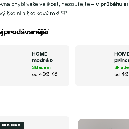
ovna chybí vaše velikost, nezoufejte –
v průběhu s
vý školní a školkový rok! 🎒
ejprodávanější
HOME -
HOME
modrá t-
princ
rex NEW
NEW
Skladem
Sklad
499 Kč
49
od
od
NOVINKA