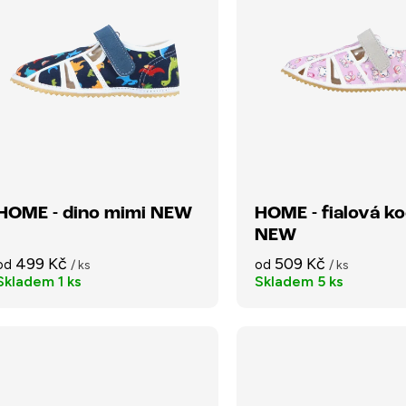
HOME - dino mimi NEW
HOME - fialová ko
NEW
499 Kč
509 Kč
od
od
/ ks
/ ks
Skladem
1 ks
Skladem
5 ks