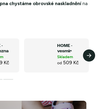
rpna chystáme obrovské naskladnění
na
 -
HOME -
ezna
vesmír
NEW
em
Skladem
9 Kč
509 Kč
od