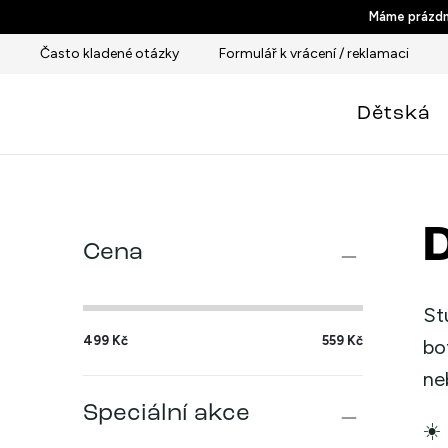
Přejít
Máme prázdni
na
Často kladené otázky
Formulář k vrácení / reklamaci
obsah
Dětská
P
Cena
o
s
St
499
Kč
559
Kč
t
bo
ne
r
Speciální akce
a
☀️