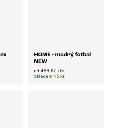
rex
HOME - modrý fotbal
NEW
499 Kč
od
/ ks
Skladem
>5 ks