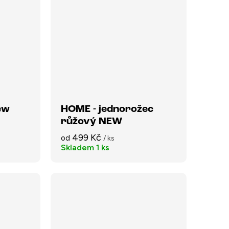
ew
HOME - jednorožec
růžový NEW
499 Kč
od
/ ks
Skladem
1 ks