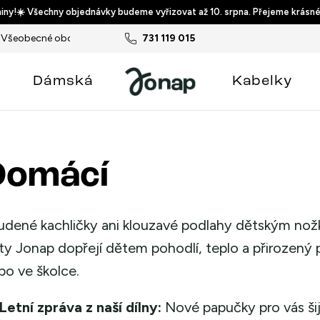
ny!☀️ Všechny objednávky budeme vyřizovat až 10. srpna. Přejeme krásné
Všeobecné obchodní podmínky
731 119 015
Podmínky ochrany osobních ú
Dámská
Kabelky
Domácí
udené kachličky ani klouzavé podlahy dětským no
ty Jonap dopřejí dětem pohodlí, teplo a přirozený p
bo ve školce.
Letní zpráva z naší dílny:
Nové papučky pro vás ši