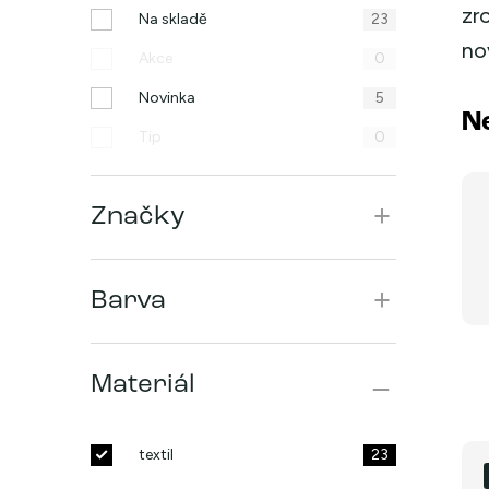
zr
n
Na skladě
23
no
n
Akce
0
í
Novinka
5
N
Tip
0
p
a
Značky
n
e
Barva
l
Materiál
V
textil
23