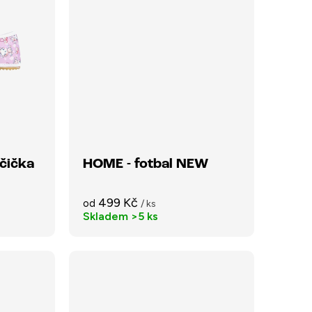
čička
HOME - fotbal NEW
499 Kč
od
/ ks
Skladem
>5 ks