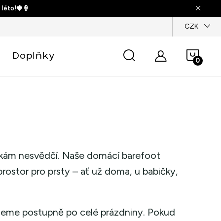
 léto!🍓🍦
dajů
CZK
Náku
Doplňky
košík
žkám nesvědčí. Naše domácí barefoot
rostor pro prsty – ať už doma, u babičky,
jeme postupně po celé prázdniny. Pokud