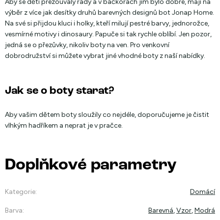
Aby se děti přezouvaly rády a v bačkorách jim bylo dobře, mají na
výběr z více jak desítky druhů barevných designů bot Jonap Home.
Na své si přijdou kluci i holky, kteří milují pestré barvy, jednorožce,
vesmírné motivy i dinosaury. Papuče si tak rychle oblíbí. Jen pozor,
jedná se o přezůvky, nikoliv boty na ven. Pro venkovní
dobrodružství si můžete vybrat jiné vhodné boty z naší nabídky.
Jak se o boty starat?
Aby vašim dětem boty sloužily co nejdéle, doporučujeme je čistit
vlhkým hadříkem a neprat je v pračce.
Doplňkové parametry
Kategorie
:
Domácí
Barva
:
Barevná
,
Vzor
,
Modrá