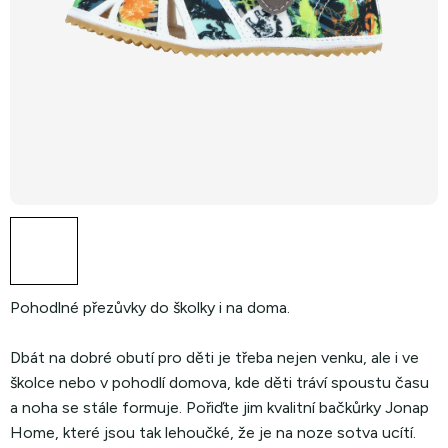
Pohodlné přezůvky do školky i na doma.
Dbát na dobré obutí pro děti je třeba nejen venku, ale i ve
školce nebo v pohodlí domova, kde děti tráví spoustu času
a noha se stále formuje. Pořiďte jim kvalitní bačkůrky Jonap
Home, které jsou tak lehoučké, že je na noze sotva ucítí.