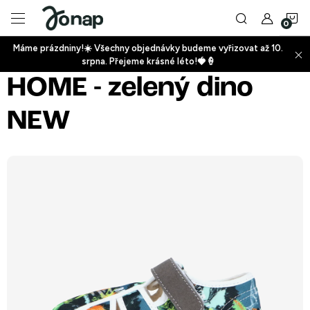
Přejít
N
na
obsah
Máme prázdniny!☀️ Všechny objednávky budeme vyřizovat až 10.
ko
srpna. Přejeme krásné léto!🍓🍦
+
HOME - zelený dino
NEW
+
+