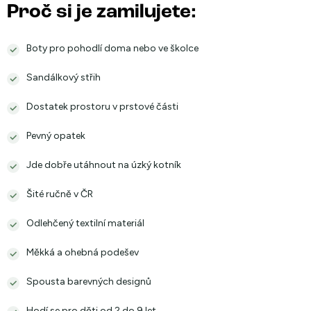
Proč si je zamilujete:
Boty pro pohodlí doma nebo ve školce
Sandálkový střih
Dostatek prostoru v prstové části
Pevný opatek
Jde dobře utáhnout na úzký kotník
Šité ručně v ČR
Odlehčený textilní materiál
Měkká a ohebná podešev
Spousta barevných designů
Hodí se pro děti od 2 do 9 let