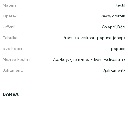
Materiál
:
textil
Opatek
:
Pevný opatek
Určení
:
Chlapci
,
Děti
Tabulka
:
/tabulka-velikosti-papuce-jonap/
size-helper
:
papuce
Mezi velikostmi
:
/co-kdyz-jsem-mezi-dvemi-velikostmi/
Jak změřit
:
/jak-zmerit/