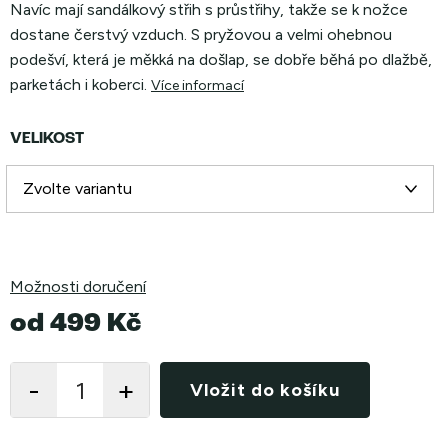
Navíc mají sandálkový střih s průstřihy, takže se k nožce
dostane čerstvý vzduch. S pryžovou a velmi ohebnou
podešví, která je měkká na došlap, se dobře běhá po dlažbě,
parketách i koberci.
Více informací
VELIKOST
Možnosti doručení
od
499 Kč
Měrná
cena:
Vložit do košíku