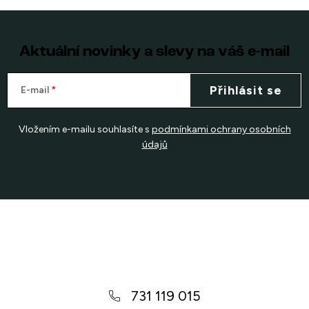
Aktuální novinky a slevy na váš e-mail
Přihlásit se
E-mail
Vložením e-mailu souhlasíte s
podmínkami ochrany osobních
údajů
Z
á
p
a
731 119 015
t