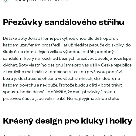
Přezůvky sandálového střihu
Dětské boty Jonap Home poskytnou chodidlu dětí oporu v
každém uzavřeném prostředí - ať už hledáte papuče do školky, do
školy či na doma. Jejich velkou výhodou je střih podobný
sandálům, který na rozdíl od běžných přezůvek dovoluje noze lépe
dýchat. Boty vlastního designu jsme pro vás ušili v České republice
z textilního materiálu v kombinaci s tenkou pryžovou podešví,
která je dostatečně ohebná ve všech směrech, drží dobře na
každém povrchu a neklouže. Protože budou děti v botě trávit
spoustu hodin denně, je důležité, že mají přezůvky širokou
prstovou část a jsou velmi lehké. Nemají vyjímatelnou stélku.
Krásný design pro kluky i holky