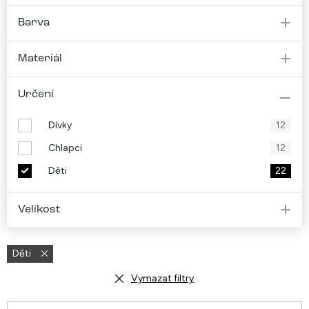
Barva
Materiál
Určení
Dívky
12
Chlapci
12
Děti
22
Velikost
Děti
Vymazat filtry