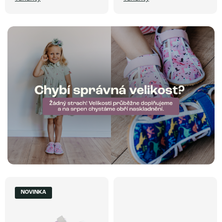
ů
NOVINKA