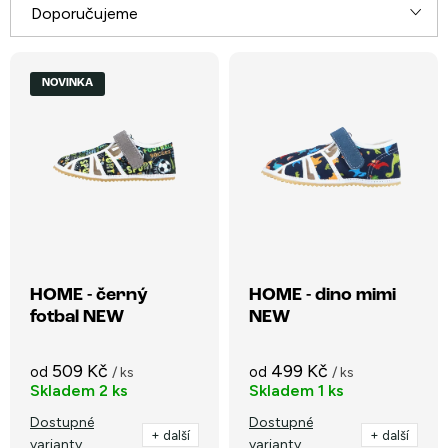
Ř
Doporučujeme
a
V
Nejlevnější
z
NOVINKA
ý
e
Nejdražší
p
n
i
Nejprodávanější
í
s
p
Abecedně
p
r
r
o
o
HOME - černý
HOME - dino mimi
d
fotbal NEW
NEW
d
u
u
k
509 Kč
499 Kč
od
od
/ ks
/ ks
k
Skladem
2 ks
Skladem
1 ks
t
t
Dostupné
Dostupné
ů
+ další
+ další
varianty
varianty