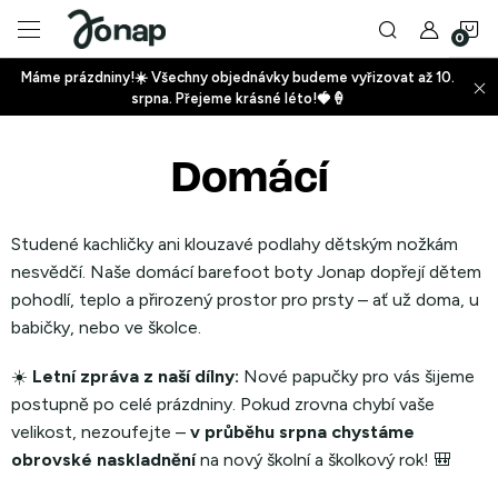
Přejít
N
na
obsah
Máme prázdniny!☀️ Všechny objednávky budeme vyřizovat až 10.
ko
srpna. Přejeme krásné léto!🍓🍦
+
Domácí
+
Studené kachličky ani klouzavé podlahy dětským nožkám
nesvědčí. Naše domácí barefoot boty Jonap dopřejí dětem
pohodlí, teplo a přirozený prostor pro prsty – ať už doma, u
babičky, nebo ve školce.
+
☀️
Letní zpráva z naší dílny:
Nové papučky pro vás šijeme
postupně po celé prázdniny. Pokud zrovna chybí vaše
velikost, nezoufejte –
v průběhu srpna chystáme
obrovské naskladnění
na nový školní a školkový rok! 🎒