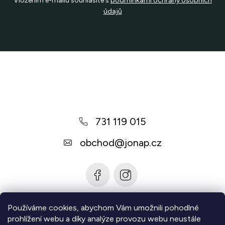
Vložením e-mailu souhlasíte s
podmínkami ochrany osobních
p
údajů
r
v
k
Z
y
v
á
ý
p
p
a
i
731 119 015
t
s
u
í
obchod
@
jonap.cz
Používáme cookies, abychom Vám umožnili pohodlné
Informace pro vás
prohlížení webu a díky analýze provozu webu neustále