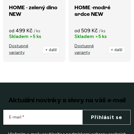
HOME - zelený dino
HOME -modré
NEW
srdce NEW
499 Kč
509 Kč
od
od
/ ks
/ ks
Skladem
>5 ks
Skladem
>5 ks
Dostupné
Dostupné
+ další
+ další
varianty
varianty
O
v
l
á
Aktuální novinky a slevy na váš e-mail
d
a
Přihlásit se
E-mail
c
í