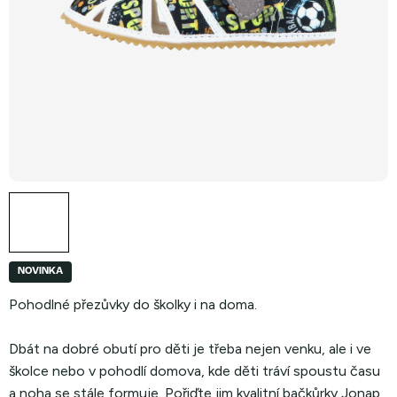
NOVINKA
Pohodlné přezůvky do školky i na doma.
Dbát na dobré obutí pro děti je třeba nejen venku, ale i ve
školce nebo v pohodlí domova, kde děti tráví spoustu času
a noha se stále formuje. Pořiďte jim kvalitní bačkůrky Jonap