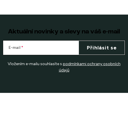
Aktuální novinky a slevy na váš e-mail
Přihlásit se
E-mail
Vložením e-mailu souhlasíte s
podmínkami ochrany osobních
údajů
Z
á
p
a