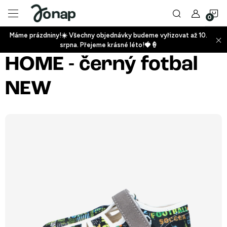
Přejít
N
na
obsah
Máme prázdniny!☀️ Všechny objednávky budeme vyřizovat až 10.
ko
srpna. Přejeme krásné léto!🍓🍦
+
HOME - černý fotbal
NEW
+
+