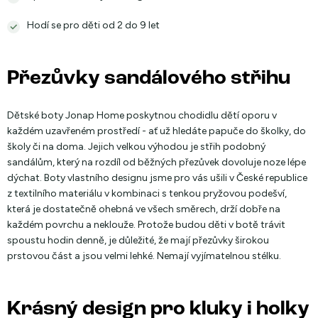
Hodí se pro děti od 2 do 9 let
Přezůvky sandálového střihu
Dětské boty Jonap Home poskytnou chodidlu dětí oporu v
každém uzavřeném prostředí - ať už hledáte papuče do školky, do
školy či na doma. Jejich velkou výhodou je střih podobný
sandálům, který na rozdíl od běžných přezůvek dovoluje noze lépe
dýchat. Boty vlastního designu jsme pro vás ušili v České republice
z textilního materiálu v kombinaci s tenkou pryžovou podešví,
která je dostatečně ohebná ve všech směrech, drží dobře na
každém povrchu a neklouže. Protože budou děti v botě trávit
spoustu hodin denně, je důležité, že mají přezůvky širokou
prstovou část a jsou velmi lehké. Nemají vyjímatelnou stélku.
Krásný design pro kluky i holky