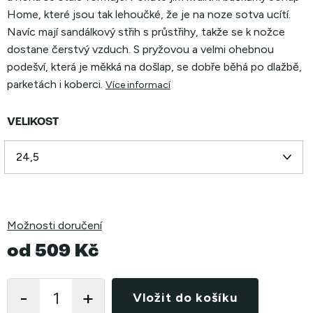
Home, které jsou tak lehoučké, že je na noze sotva ucítí.
Navíc mají sandálkový střih s průstřihy, takže se k nožce
dostane čerstvý vzduch. S pryžovou a velmi ohebnou
podešví, která je měkká na došlap, se dobře běhá po dlažbě,
parketách i koberci.
Více informací
VELIKOST
Možnosti doručení
od
509 Kč
Měrná
cena:
Vložit do košíku