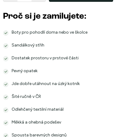
Proč si je zamilujete:
Boty pro pohodlí doma nebo ve školce
Sandálkový střih
Dostatek prostoru v prstové části
Pevný opatek
Jde dobře utáhnout na úzký kotník
Šité ručně v ČR
Odlehčený textilní materiál
Měkká a ohebná podešev
Spousta barevných designů