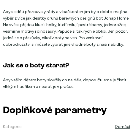
Aby se děti přezouvaly rády a v bačkorách jim bylo dobře, mají na
výběr z více jak desítky druhů barevných designů bot Jonap Home.
Na své si přijdou kluci i holky, kteří milují pestré barvy, jednorožce,
vesmírné motivy i dinosaury. Papuče si tak rychle oblíbí. Jen pozor,
jedná se o přezůvky, nikoliv boty na ven. Pro venkovní
dobrodružství si můžete vybrat jiné vhodné boty z naší nabídky.
Jak se o boty starat?
Aby vašim dětem boty sloužily co nejdéle, doporučujeme je čistit
vlhkým hadříkem a neprat je v pračce.
Doplňkové parametry
Kategorie
:
Domácí