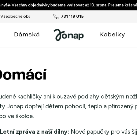
ny!☀️ Všechny objednávky budeme vyřizovat až 10. srpna. Přejeme krásné
Všeobecné obchodní podmínky
731 119 015
Podmínky ochrany osobních ú
Dámská
Kabelky
Domácí
udené kachličky ani klouzavé podlahy dětským no
ty Jonap dopřejí dětem pohodlí, teplo a přirozený p
bo ve školce.
Letní zpráva z naší dílny:
Nové papučky pro vás ši