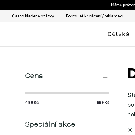
Přejít
Máme prázdni
na
Často kladené otázky
Formulář k vrácení / reklamaci
obsah
Dětská
P
Cena
o
s
St
499
Kč
559
Kč
t
bo
ne
r
Speciální akce
a
☀️