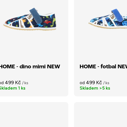
HOME - dino mimi NEW
HOME - fotbal N
499 Kč
499 Kč
od
od
/ ks
/ ks
Skladem
1 ks
Skladem
>5 ks