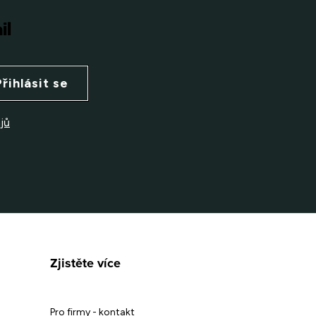
il
Přihlásit se
jů
Zjistěte více
Pro firmy - kontakt