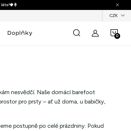
 léto!🍓🍦
dajů
CZK
Náku
Doplňky
košík
žkám nesvědčí. Naše domácí barefoot
rostor pro prsty – ať už doma, u babičky,
jeme postupně po celé prázdniny. Pokud