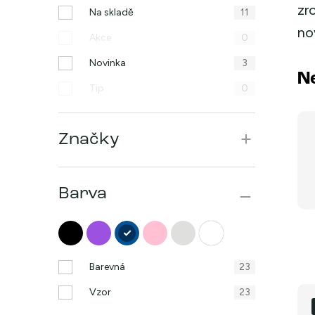
zr
n
Na skladě
11
no
n
Akce
0
í
Novinka
3
N
Tip
0
p
a
Značky
n
e
Barva
l
Barevná
23
V
Vzor
23