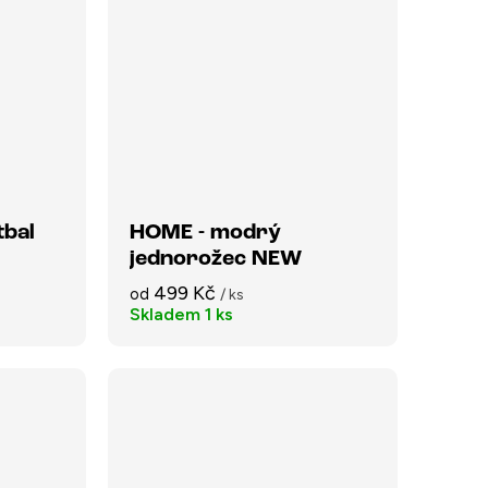
tbal
HOME - modrý
jednorožec NEW
499 Kč
od
/ ks
Skladem
1 ks