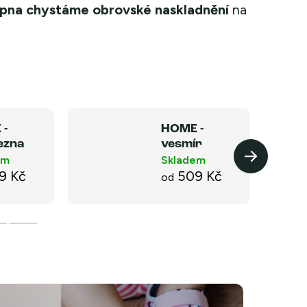
rpna chystáme obrovské naskladnění
na
 -
HOME -
ezna
vesmír
NEW
em
Skladem
9 Kč
509 Kč
od