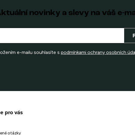
ktuální novinky a slevy na váš e-ma
ložením e-mailu souhlasíte s
podmínkami ochrany osobních úda
e pro vás
ené otázky