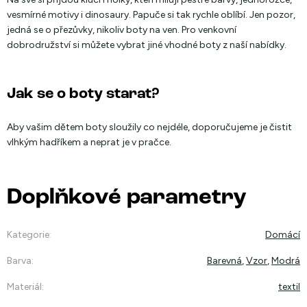
vesmírné motivy i dinosaury. Papuče si tak rychle oblíbí. Jen pozor,
jedná se o přezůvky, nikoliv boty na ven. Pro venkovní
dobrodružství si můžete vybrat jiné vhodné boty z naší nabídky.
Jak se o boty starat?
Aby vašim dětem boty sloužily co nejdéle, doporučujeme je čistit
vlhkým hadříkem a neprat je v pračce.
Doplňkové parametry
Kategorie
:
Domácí
Barva
:
Barevná
,
Vzor
,
Modrá
Materiál
:
textil