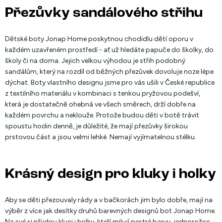
Přezůvky sandálového střihu
Dětské boty Jonap Home poskytnou chodidlu dětí oporu v
každém uzavřeném prostředí - ať už hledáte papuče do školky, do
školy či na doma. Jejich velkou výhodou je střih podobný
sandálům, který na rozdíl od běžných přezůvek dovoluje noze lépe
dýchat. Boty vlastního designu jsme pro vás ušili v České republice
z textilního materiálu v kombinaci s tenkou pryžovou podešví,
která je dostatečně ohebná ve všech směrech, drží dobře na
každém povrchu a neklouže. Protože budou děti v botě trávit
spoustu hodin denně, je důležité, že mají přezůvky širokou
prstovou část a jsou velmi lehké. Nemají vyjímatelnou stélku.
Krásný design pro kluky i holky
Aby se děti přezouvaly rády a v bačkorách jim bylo dobře, mají na
výběr z více jak desítky druhů barevných designů bot Jonap Home.
Na své si přijdou kluci i holky, kteří milují pestré barvy, jednorožce,