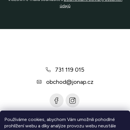
údajů
Z
á
p
a
731 119 015
t
í
obchod
@
jonap.cz
Používáme cookies, abychom Vám umožnili pohodlné
Informace pro vás
prohlížení webu a díky analýze provozu webu neustále