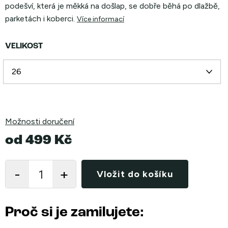
podešví, která je měkká na došlap, se dobře běhá po dlažbě,
parketách i koberci.
Více informací
VELIKOST
Možnosti doručení
od
499 Kč
Měrná
cena:
Vložit do košíku
Proč si je zamilujete: