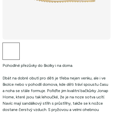
Pohodlné přezůvky do školky i na doma.
Dbát na dobré obutí pro děti je třeba nejen venku, ale i ve
školce nebo v pohodlí domova, kde děti tráví spoustu času
a noha se stále formuje. Pořiďte jim kvalitní bačkůrky Jonap
Home, které jsou tak lehoučké, že je na noze sotva ucítí.
Navíc mají sandálkový střih s průstřihy, takže se k nožce
dostane čerstvý vzduch. S pryžovou a velmi ohebnou