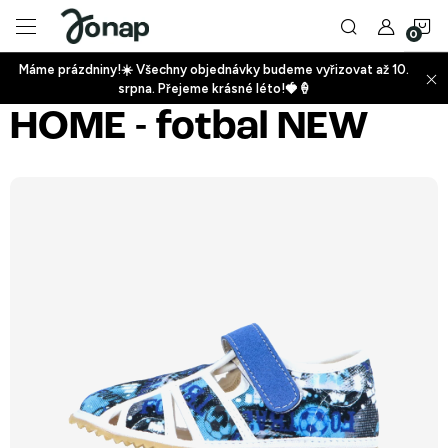
Přejít
N
na
obsah
Máme prázdniny!☀️ Všechny objednávky budeme vyřizovat až 10.
ko
srpna. Přejeme krásné léto!🍓🍦
+
HOME - fotbal NEW
+
+