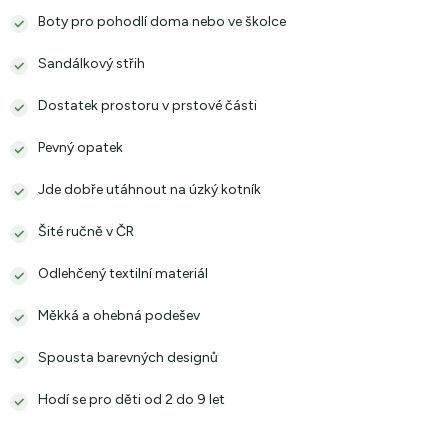
Boty pro pohodlí doma nebo ve školce
Sandálkový střih
Dostatek prostoru v prstové části
Pevný opatek
Jde dobře utáhnout na úzký kotník
Šité ručně v ČR
Odlehčený textilní materiál
Měkká a ohebná podešev
Spousta barevných designů
Hodí se pro děti od 2 do 9 let