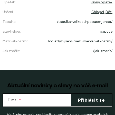
Opatek
:
Pevný opatek
Určení
:
Chlapci
,
Děti
Tabulka
:
/tabulka-velikosti-papuce-jonap/
size-helper
:
papuce
Mezi velikostmi
:
/co-kdyz-jsem-mezi-dvemi-velikostmi/
Jak změřit
:
/jak-zmerit/
Aktuální novinky a slevy na váš e-mail
Přihlásit se
E-mail
Vložením e-mailu souhlasíte s
podmínkami ochrany osobních