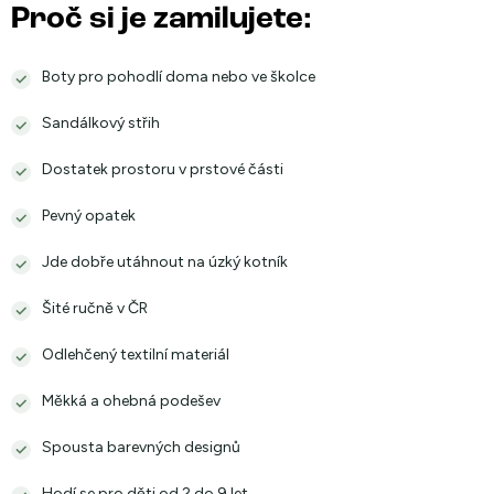
Proč si je zamilujete:
Boty pro pohodlí doma nebo ve školce
Sandálkový střih
Dostatek prostoru v prstové části
Pevný opatek
Jde dobře utáhnout na úzký kotník
Šité ručně v ČR
Odlehčený textilní materiál
Měkká a ohebná podešev
Spousta barevných designů
Hodí se pro děti od 2 do 9 let