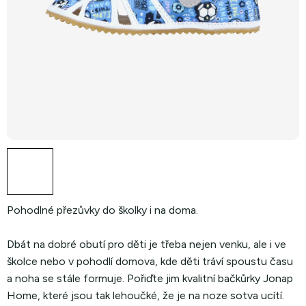
Pohodlné přezůvky do školky i na doma.
Dbát na dobré obutí pro děti je třeba nejen venku, ale i ve
školce nebo v pohodlí domova, kde děti tráví spoustu času
a noha se stále formuje. Pořiďte jim kvalitní bačkůrky Jonap
Home, které jsou tak lehoučké, že je na noze sotva ucítí.