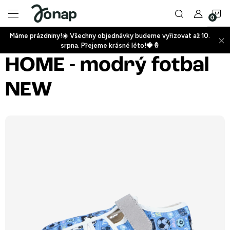
Přejít
N
na
obsah
Máme prázdniny!☀️ Všechny objednávky budeme vyřizovat až 10.
ko
srpna. Přejeme krásné léto!🍓🍦
+
HOME - modrý fotbal
NEW
+
+