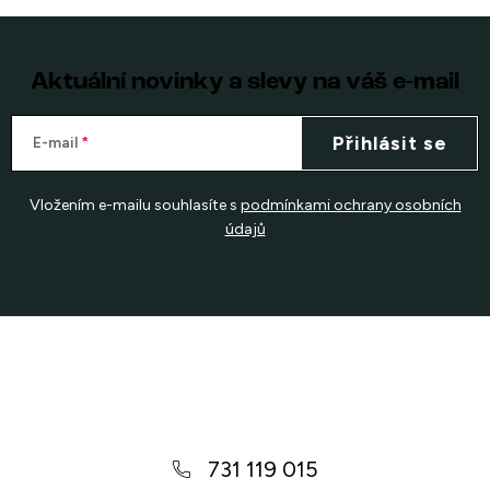
Aktuální novinky a slevy na váš e-mail
Přihlásit se
E-mail
Vložením e-mailu souhlasíte s
podmínkami ochrany osobních
údajů
Z
á
p
a
731 119 015
t