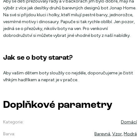
Aby se děti přezouvaly rády a v bačkorách jim bylo dobře, mají na
výběr z více jak desítky druhů barevných designů bot Jonap Home.
Na své si přijdou kluci i holky, kteří milují pestré barvy, jednorožce,
vesmírné motivy i dinosaury. Papuče si tak rychle oblíbí. Jen pozor,
jedná se o přezůvky, nikoliv boty na ven. Pro venkovní
dobrodružství si můžete vybrat jiné vhodné boty z naší nabídky.
Jak se o boty starat?
Aby vašim dětem boty sloužily co nejdéle, doporučujeme je čistit
vlhkým hadříkem a neprat je v pračce.
Doplňkové parametry
Kategorie
:
Domácí
Barva
:
Barevná
,
Vzor
,
Modrá