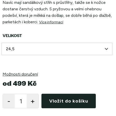
Navíc mají sandálkový střih s průstřihy, takže se k nožce
dostane čerstvý vzduch. S pryžovou a velmi ohebnou
podešví, která je měkká na došlap, se dobře běhá po dlažbě,
parketách i koberci.
Více informací
VELIKOST
Možnosti doručení
od
499 Kč
Měrná
cena:
Vložit do košíku