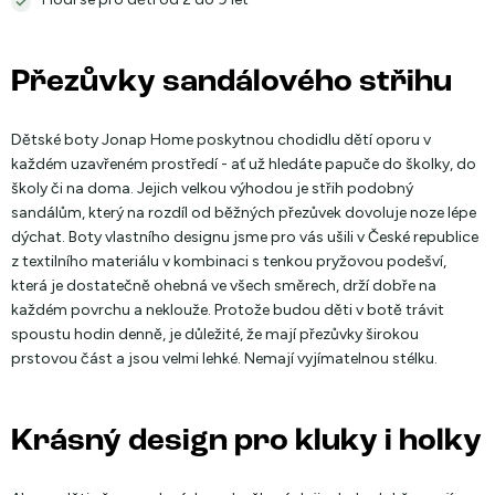
Přezůvky sandálového střihu
Dětské boty Jonap Home poskytnou chodidlu dětí oporu v
každém uzavřeném prostředí - ať už hledáte papuče do školky, do
školy či na doma. Jejich velkou výhodou je střih podobný
sandálům, který na rozdíl od běžných přezůvek dovoluje noze lépe
dýchat. Boty vlastního designu jsme pro vás ušili v České republice
z textilního materiálu v kombinaci s tenkou pryžovou podešví,
která je dostatečně ohebná ve všech směrech, drží dobře na
každém povrchu a neklouže. Protože budou děti v botě trávit
spoustu hodin denně, je důležité, že mají přezůvky širokou
prstovou část a jsou velmi lehké. Nemají vyjímatelnou stélku.
Krásný design pro kluky i holky