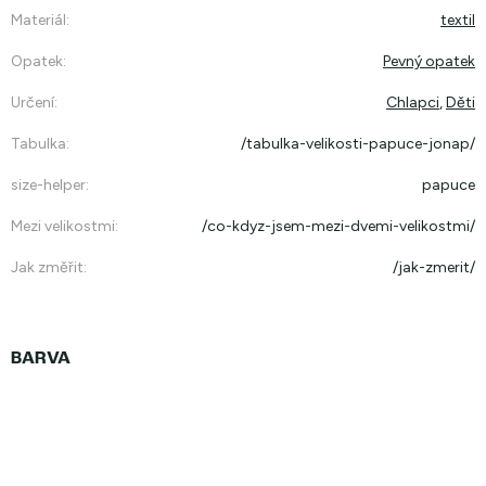
Materiál
:
textil
Opatek
:
Pevný opatek
Určení
:
Chlapci
,
Děti
Tabulka
:
/tabulka-velikosti-papuce-jonap/
size-helper
:
papuce
Mezi velikostmi
:
/co-kdyz-jsem-mezi-dvemi-velikostmi/
Jak změřit
:
/jak-zmerit/