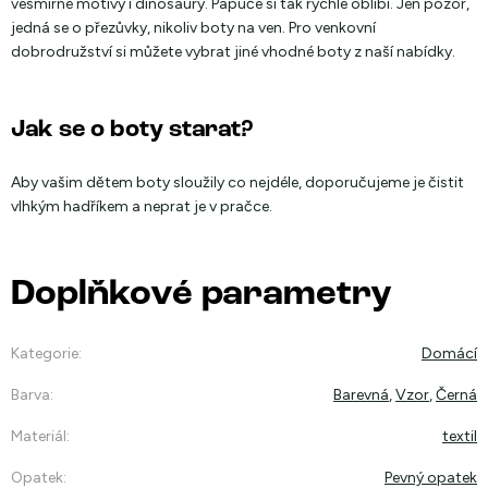
vesmírné motivy i dinosaury. Papuče si tak rychle oblíbí. Jen pozor,
jedná se o přezůvky, nikoliv boty na ven. Pro venkovní
dobrodružství si můžete vybrat jiné vhodné boty z naší nabídky.
Jak se o boty starat?
Aby vašim dětem boty sloužily co nejdéle, doporučujeme je čistit
vlhkým hadříkem a neprat je v pračce.
Doplňkové parametry
Kategorie
:
Domácí
Barva
:
Barevná
,
Vzor
,
Černá
Materiál
:
textil
Opatek
:
Pevný opatek