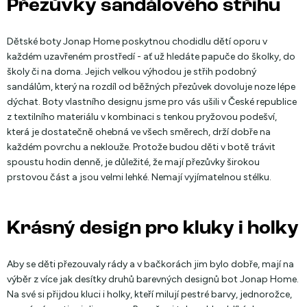
Přezůvky sandálového střihu
Dětské boty Jonap Home poskytnou chodidlu dětí oporu v
každém uzavřeném prostředí - ať už hledáte papuče do školky, do
školy či na doma. Jejich velkou výhodou je střih podobný
sandálům, který na rozdíl od běžných přezůvek dovoluje noze lépe
dýchat. Boty vlastního designu jsme pro vás ušili v České republice
z textilního materiálu v kombinaci s tenkou pryžovou podešví,
která je dostatečně ohebná ve všech směrech, drží dobře na
každém povrchu a neklouže. Protože budou děti v botě trávit
spoustu hodin denně, je důležité, že mají přezůvky širokou
prstovou část a jsou velmi lehké. Nemají vyjímatelnou stélku.
Krásný design pro kluky i holky
Aby se děti přezouvaly rády a v bačkorách jim bylo dobře, mají na
výběr z více jak desítky druhů barevných designů bot Jonap Home.
Na své si přijdou kluci i holky, kteří milují pestré barvy, jednorožce,