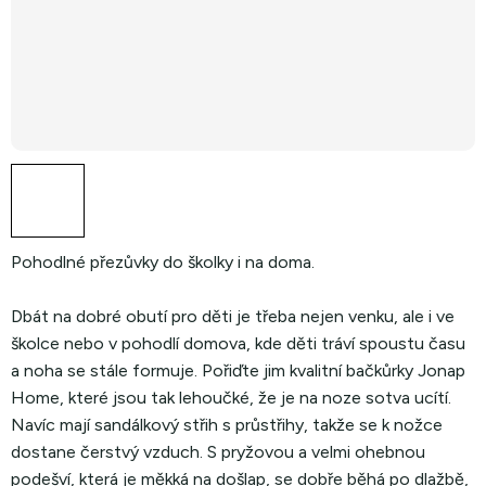
Pohodlné přezůvky do školky i na doma.
Dbát na dobré obutí pro děti je třeba nejen venku, ale i ve
školce nebo v pohodlí domova, kde děti tráví spoustu času
a noha se stále formuje. Pořiďte jim kvalitní bačkůrky Jonap
Home, které jsou tak lehoučké, že je na noze sotva ucítí.
Navíc mají sandálkový střih s průstřihy, takže se k nožce
dostane čerstvý vzduch. S pryžovou a velmi ohebnou
podešví, která je měkká na došlap, se dobře běhá po dlažbě,