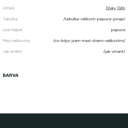
Určení
:
Dívky
,
Děti
Tabulka
:
/tabulka-velikosti-papuce-jonap/
size-helper
:
papuce
Mezi velikostmi
:
/co-kdyz-jsem-mezi-dvemi-velikostmi/
Jak změřit
:
/jak-zmerit/