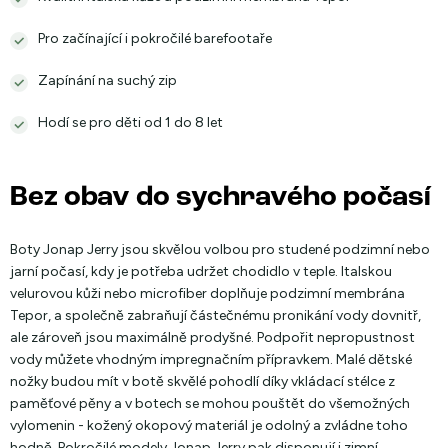
Pro začínající i pokročilé barefootaře
Zapínání na suchý zip
Hodí se pro děti od 1 do 8 let
Bez obav do sychravého počasí
Boty Jonap Jerry jsou skvělou volbou pro studené podzimní nebo
jarní počasí, kdy je potřeba udržet chodidlo v teple. Italskou
velurovou kůži nebo microfiber doplňuje podzimní membrána
Tepor, a společně zabraňují částečnému pronikání vody dovnitř,
ale zároveň jsou maximálně prodyšné. Podpořit nepropustnost
vody můžete vhodným impregnačním přípravkem. Malé dětské
nožky budou mít v botě skvělé pohodlí díky vkládací stélce z
paměťové pěny a v botech se mohou pouštět do všemožných
vylomenin - kožený okopový materiál je odolný a zvládne toho
hodně. Pokročilé modely Jonap Jerry pak disponují i zimní