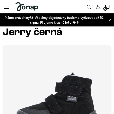
Přejít
N
na
obsah
Máme prázdniny!☀️ Všechny objednávky budeme vyřizovat až 10.
ko
srpna. Přejeme krásné léto!🍓🍦
+
Jerry černá
+
+