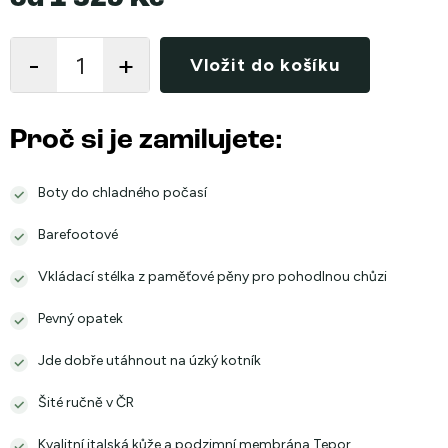
Měrná
cena:
Vložit do košíku
Proč si je zamilujete:
Boty do chladného počasí
Barefootové
Vkládací stélka z paměťové pěny pro pohodlnou chůzi
Pevný opatek
Jde dobře utáhnout na úzký kotník
Šité ručně v ČR
Kvalitní italská kůže a podzimní membrána Tepor