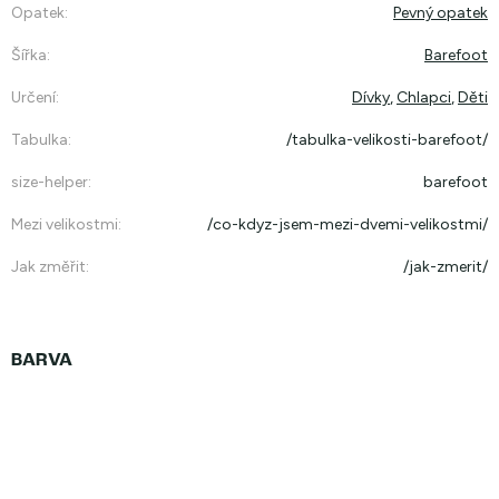
Opatek
:
Pevný opatek
Šířka
:
Barefoot
Určení
:
Dívky
,
Chlapci
,
Děti
Tabulka
:
/tabulka-velikosti-barefoot/
size-helper
:
barefoot
Mezi velikostmi
:
/co-kdyz-jsem-mezi-dvemi-velikostmi/
Jak změřit
:
/jak-zmerit/