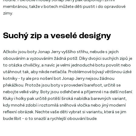
membránou, takže v botech můžete děti pustit i do opravdové
zimy.
Suchý zip a veselé designy
Ačkoliv jsou boty Jonap Jerry vyššího střihu, nebude s jejich
obouváním a vyzouváním žádná potíž. Díky dvojici suchých zipů je
to otázka chviličky, a navíc je velmi jednoduché botu povolit nebo
utáhnout tak, aby nikde netlačila. Problémové bývají většinou úzké
kotníky - ty ale pro nošení bot Jonap Jerry nejsou žádnou
překážkou. Protože jsou boty v provedení barefoot, určitě se
nebojte velké váhy. Boty jsou odlehčené a příjemné i na delší nošení.
Kluky i holky pak určitě potěší široká nabídka barevných variant,
kdy mnohé zdobí i roztomilá sněhová vločka nebo jiný moderní
reflexní obrázek. Nechte vaše děti vybrat si variantu, která se jim
bude líbit - o to snazší a rychlejší obouvání bude.