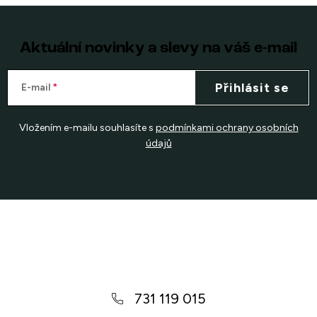
Aktuální novinky a slevy na váš e-mail
Přihlásit se
E-mail
Vložením e-mailu souhlasíte s
podmínkami ochrany osobních
údajů
Z
á
p
a
731 119 015
t