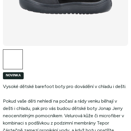
NOVINKA
Vysoké dětské barefoot boty pro dovádění v chladu i dešti.
Pokud vaše děti nehledí na počasí a rády venku běhají v
dešti i chladu, pak pro vás budou dětské boty Jonap Jerry
neocenitelným pomocníkem. Velurová kůže či microfiber v
kombinaci s podšívkou z podzimní membrány Tepor
částečně zamezí pronikání vody, a když botu opatříte