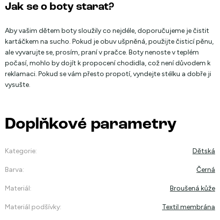
Jak se o boty starat?
Aby vašim dětem boty sloužily co nejdéle, doporučujeme je čistit
kartáčkem na sucho. Pokud je obuv ušpněná, použijte čisticí pěnu,
ale vyvarujte se, prosím, praní v pračce. Boty nenoste v teplém
počasí, mohlo by dojít k propocení chodidla, což není důvodem k
reklamaci. Pokud se vám přesto propotí, vyndejte stélku a dobře ji
vysušte.
Doplňkové parametry
Kategorie
:
Dětská
Barva
:
Černá
Materiál
:
Broušená kůže
Materiál podšívky
:
Textil membrána