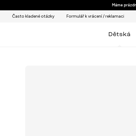
Přejít
Máme prázdni
na
Často kladené otázky
Formulář k vrácení / reklamaci
obsah
Dětská