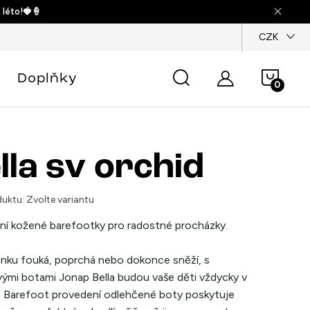
 léto!🍓🍦
dajů
CZK
Náku
Doplňky
košík
lla sv orchid
uktu:
Zvolte variantu
ní kožené barefootky pro radostné procházky.
enku fouká, poprchá nebo dokonce sněží, s
vými botami Jonap Bella budou vaše děti vždycky v
 Barefoot provedení odlehčené boty poskytuje