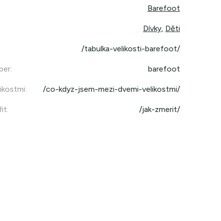
Barefoot
Dívky
,
Děti
/tabulka-velikosti-barefoot/
per
:
barefoot
ikostmi
:
/co-kdyz-jsem-mezi-dvemi-velikostmi/
it
:
/jak-zmerit/