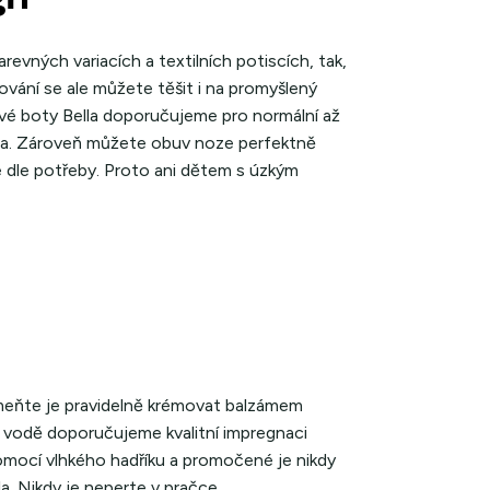
evných variacích a textilních potiscích, tak,
ování se ale můžete těšit i na promyšlený
íkové boty Bella doporučujeme pro normální až
ísta. Zároveň můžete obuv noze perfektně
 dle potřeby. Proto ani dětem s úzkým
meňte je pravidelně krémovat balzámem
 vodě doporučujeme kvalitní impregnaci
pomocí vlhkého hadříku a promočené je nikdy
la. Nikdy je neperte v pračce.