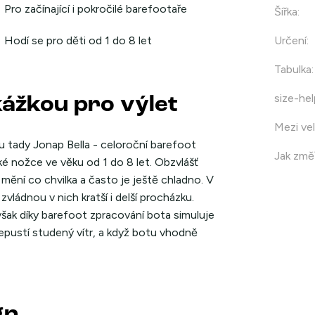
Pro začínající i pokročilé barefootaře
Šířka
:
Hodí se pro děti od 1 do 8 let
Určení
:
Tabulka
:
size-hel
kážkou pro výlet
Mezi vel
u tady Jonap Bella - celoroční barefoot
Jak změř
ké nožce ve věku od 1 do 8 let. Obzvlášť
mění co chvilka a často je ještě chladno. V
zvládnou v nich kratší i delší procházku.
šak díky barefoot zpracování bota simuluje
epustí studený vítr, a když botu vhodně
gn