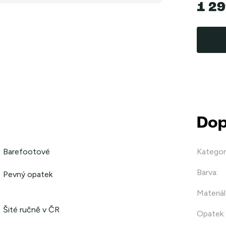
1 29
Měrná
cena:
Dop
Barefootové
Kategor
Barva
:
Pevný opatek
Materiál
Šité ručně v ČR
Opatek
: