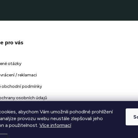
e pro vás
ené otázky
vrácení / reklamaci
 obchodní podmínky
ochrany osobních údajů
ookies, abychom Vám umožnili pohodlné prohlížení
S
 analýze provozu webu neustále zlepšovali jeho
on a použitelnost.
Více informací
vyhrazena.
Upravit nastavení cookies