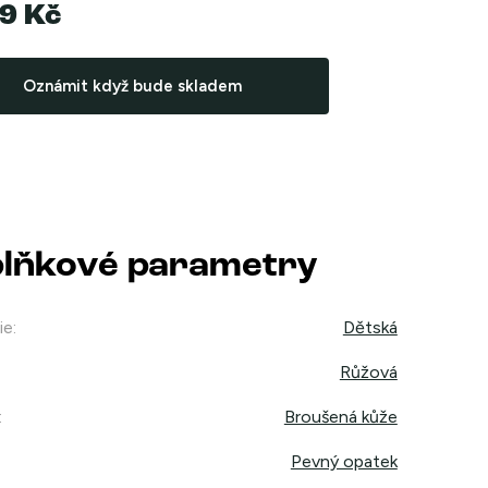
9 Kč
Oznámit když bude skladem
lňkové parametry
ie
:
Dětská
Růžová
:
Broušená kůže
Pevný opatek