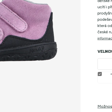
dětské n
ucítí i 
prodyšná
podešev 
která od
české ru
informac
VELIKO
Možnost