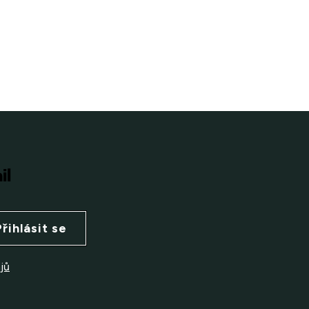
il
Přihlásit se
jů