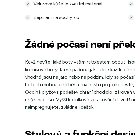
Velurová kůže je kvalitní materiál
Zapínání na suchý zip
Žádné počasí není pře
Když nevíte, jaké boty vašim ratolestem obout, jso
kotníkové boty, které padnou jako ulité každé děts
vhodné jsou na jaro nebo na podzim, kdy se počasí 
botech mohou děti běhat na hřišti i po polní cestě, 
Odolná pryžová podešev chrání chodidlo, zároveň v
chůzi naboso. Vyšší kotníkové zpracování dovnitř n
naimpregnujete, zvládne i deštík.
Stylový a funkční desi