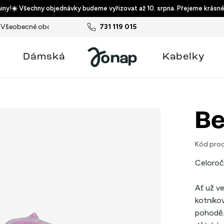
ny!☀️ Všechny objednávky budeme vyřizovat až 10. srpna. Přejeme krásné
Všeobecné obchodní podmínky
731 119 015
Podmínky ochrany osobních ú
Dámská
Kabelky
Be
Kód prod
Celoroč
Ať už v
kotníko
pohodě.