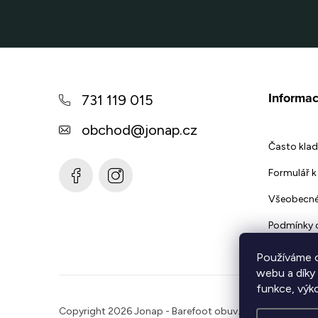
Z
á
Informac
731 119 015
p
obchod
@
jonap.cz
a
Často klad
t
Formulář k 
í
Všeobecné
Podmínky 
Používáme c
webu a díky
funkce, výk
Copyright 2026
Jonap - Barefoot obuv
. Všechna práva 