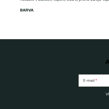
A
E-mail
V