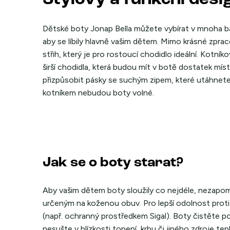
Dětské boty Jonap Bella můžete vybírat v mnoha bar
aby se líbily hlavně vašim dětem. Mimo krásné zprac
střih, který je pro rostoucí chodidlo ideální. Kotn
širší chodidla, která budou mít v botě dostatek m
přizpůsobit pásky se suchým zipem, které utáhnete
kotníkem nebudou boty volné.
Jak se o boty starat?
Aby vašim dětem boty sloužily co nejdéle, nezapo
určeným na koženou obuv. Pro lepší odolnost proti
(např. ochranný prostředkem Sigal). Boty čistěte 
nesušte v blízkosti topení, krbu či jiného zdroje tep