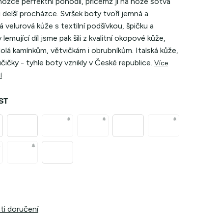
ožce perfektní pohodlí, přičemž ji na noze sotva
při delší procházce. Svršek boty tvoří jemná a
 velurová kůže s textilní podšívkou, špičku a
lemující díl jsme pak šili z kvalitní okopové kůže,
olá kamínkům, větvičkám i obrubníkům. Italská kůže,
čičky - tyhle boty vznikly v České republice.
Více
í
ST
i doručení