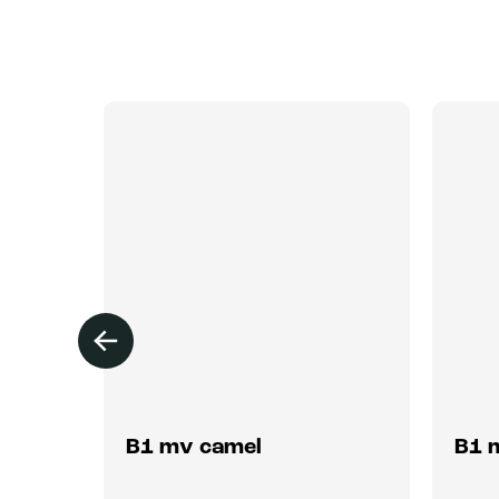
B1 mv camel
B1 