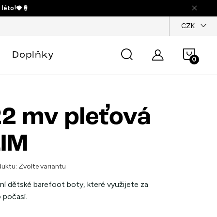
 léto!🍓🍦
dajů
CZK
Náku
Doplňky
košík
2 mv pleťová
IM
uktu:
Zvolte variantu
ní dětské barefoot boty, které využijete za
 počasí.