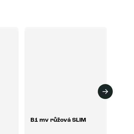
VÝPR
B1 mv růžová SLIM
B1 m