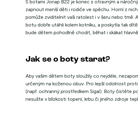
S botami Jonap B22 je konec s otravným a náročný
zapnout menší děti i rodiče ve spěchu. Horní z nich
pomůže zviditelnit vaši ratolest i v šeru nebo tmě
botu dobře utáhli kolem kotníku, a poskytla tak dí
bude dětem pohodlně chodit, běhat i skákat hlavně
Jak se o boty starat?
Aby vašim dětem boty sloužily co nejdéle, nezapo
určeným na koženou obuv. Pro lepší odolnost proti
(např. ochranný prostředkem Sigal). Boty čistěte 
nesušte v blízkosti topení, krbu či jiného zdroje tep