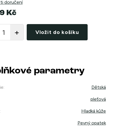
i doručení
9 Kč
Vložit do košíku
lňkové parametry
ie
:
Dětská
pleťová
:
Hladká kůže
Pevný opatek