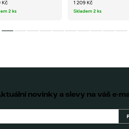
9 Kč
1 209 Kč
dem
2 ks
Skladem
2 ks
ktuální novinky a slevy na váš e-ma