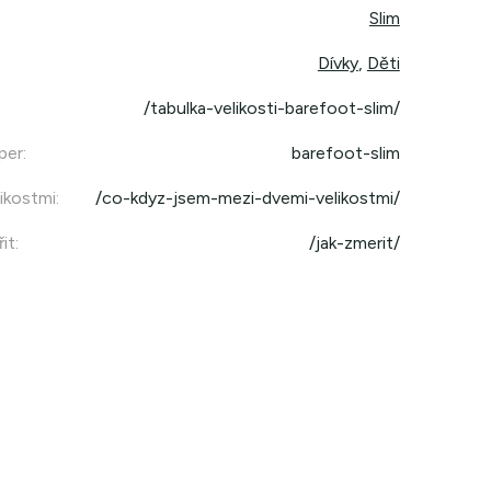
Slim
Dívky
,
Děti
/tabulka-velikosti-barefoot-slim/
per
:
barefoot-slim
ikostmi
:
/co-kdyz-jsem-mezi-dvemi-velikostmi/
it
:
/jak-zmerit/