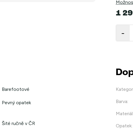
Možnost
1 29
Měrná
cena:
Dop
Barefootové
Kategor
Barva
:
Pevný opatek
Materiál
Šité ručně v ČR
Opatek
: