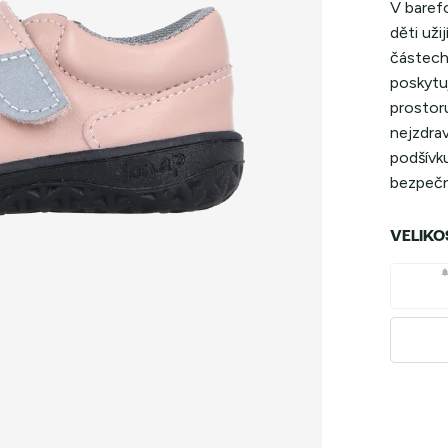
V baref
děti uži
částech
poskytu
prostoru
nejzdrav
podšívku
bezpečno
VELIKO