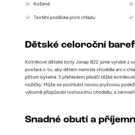
Kožené
Textilní podšívka proti chladu
Dětské celoroční bare
Kotníkové dětské boty Jonap B22 jsme vyrobili z odo
postará o to, aby dětem nemrzla chodidla ani v chl
přitom bytelná. S přehledem předčí těžké kotníkové
nožičky. Může se pochlubit novou pryžovou podešv
výborně přizpůsobí rostoucímu chodidlu, a zároveň 
Snadné obutí a příjem