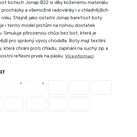
oot botech Jonap B22 si díky koženému materiálu
jí procházky a všemožné radovánky i v chladnějších
 roku. Stejně jako ostatní Jonap barefoot boty
je i tento model prstům na nohou dostatek
. Simuluje přirozenou chůzi bez bot, která je
ější pro správný vývoj chodidla. Boty mají textilní
, která chrání proti chladu, zapínání na suchý zip a
stní reflexní prvek na pásku.
Více informací
ST