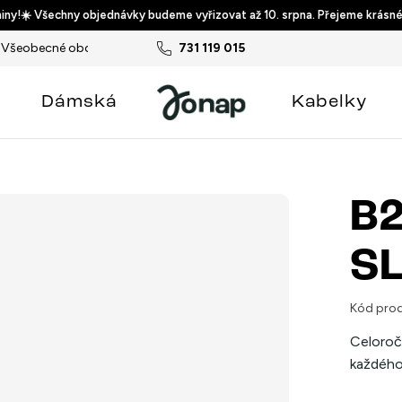
ny!☀️ Všechny objednávky budeme vyřizovat až 10. srpna. Přejeme krásné
Všeobecné obchodní podmínky
731 119 015
Podmínky ochrany osobních ú
Dámská
Kabelky
B2
SL
Kód prod
Celoroč
každého