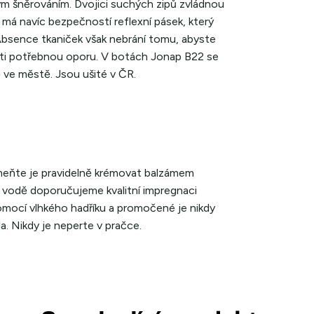
m šněrováním. Dvojici suchých zipů zvládnou
 má navíc bezpečností reflexní pásek, který
. Absence tkaniček však nebrání tomu, abyste
těti potřebnou oporu. V botách Jonap B22 se
 ve městě. Jsou ušité v ČR.
meňte je pravidelně krémovat balzámem
 vodě doporučujeme kvalitní impregnaci
pomocí vlhkého hadříku a promočené je nikdy
la. Nikdy je neperte v pračce.