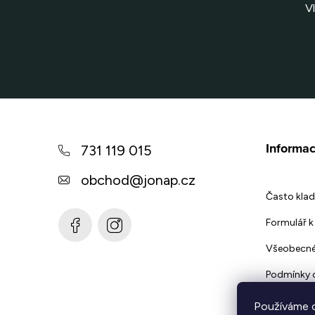
V
Z
á
Informac
731 119 015
p
obchod
@
jonap.cz
a
Často klad
t
Formulář k 
í
Všeobecné
Podmínky 
Používáme c