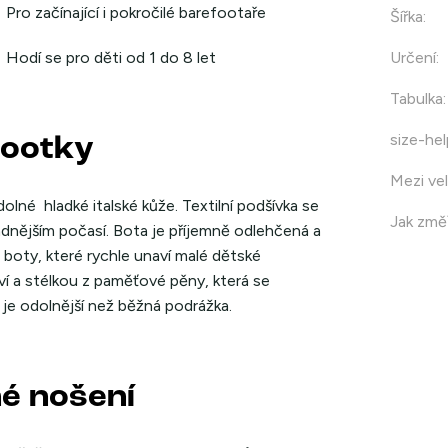
Pro začínající i pokročilé barefootaře
Šířka
:
Hodí se pro děti od 1 do 8 let
Určení
:
Tabulka
:
size-hel
footky
Mezi vel
lné hladké italské kůže. Textilní podšívka se
Jak změř
adnějším počasí. Bota je příjemně odlehčená a
 boty, které rychle unaví malé dětské
í a stélkou z paměťové pěny, která se
je odolnější než běžná podrážka.
né nošení