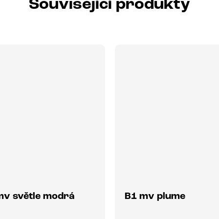
Související produkty
mv světle modrá
B1 mv plume