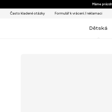
Přejít
Máme prázdni
na
Často kladené otázky
Formulář k vrácení / reklamaci
obsah
Dětská