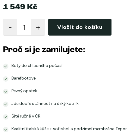
1 549 Kč
Měrná
cena:
Vložit do košíku
Proč si je zamilujete:
Boty do chladného počasí
Barefootové
Pevný opatek
Jde dobře utáhnout na úzký kotník
Šité ručně v ČR
Kvalitní italská kůže + softshell a podzimní membrána Tepor