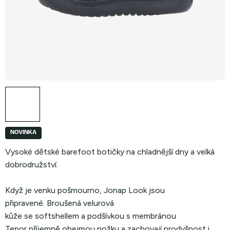
NOVINKA
Vysoké dětské barefoot botičky na chladnější dny a velká
dobrodružství.
Když je venku pošmourno, Jonap Look jsou
připravené. Broušená velurová
kůže se softshellem a podšívkou s membránou
Tepor příjemně obejmou nožku a zachovají prodyšnost i