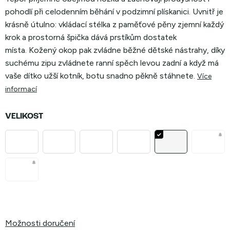
pohodlí při celodenním běhání v podzimní plískanici.
Uvnitř je
krásně útulno: vkládací stélka z paměťové pěny zjemní každý
krok a prostorná špička dává prstíkům dostatek
místa. Kožený okop pak zvládne běžné dětské nástrahy, díky
suchému zipu zvládnete ranní spěch levou zadní a když má
vaše dítko užší kotník, botu snadno pěkně stáhnete.
Více
informací
VELIKOST
Možnosti doručení