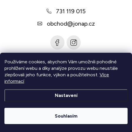
a
731 119 015
t
í
obchod
@
jonap.cz
Používáme cookies, abychom Vám umožnili pohodlné
Informace pro vás
prohlížení webu a díky analýze provozu webu neustále
zlepšovali jeho funkce, výkon a použitelnost.
Více
Zjistěte více
informací
Nastavení
Copyright 2026
Jonap - Barefoot obuv
. Všechna práva
vyhrazena.
Upravit nastavení cookies
Souhlasím
|
Vytvořil Shoptet