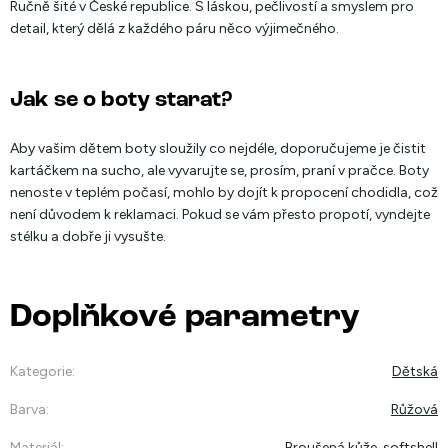
Ručně šité v České republice. S láskou, pečlivostí a smyslem pro
detail, který dělá z každého páru něco výjimečného.
Jak se o boty starat?
Aby vašim dětem boty sloužily co nejdéle, doporučujeme je čistit
kartáčkem na sucho, ale vyvarujte se, prosím, praní v pračce. Boty
nenoste v teplém počasí, mohlo by dojít k propocení chodidla, což
není důvodem k reklamaci. Pokud se vám přesto propotí, vyndejte
stélku a dobře ji vysušte.
Doplňkové parametry
Kategorie
:
Dětská
Barva
:
Růžová
Materiál
:
Broušená kůže, softshell