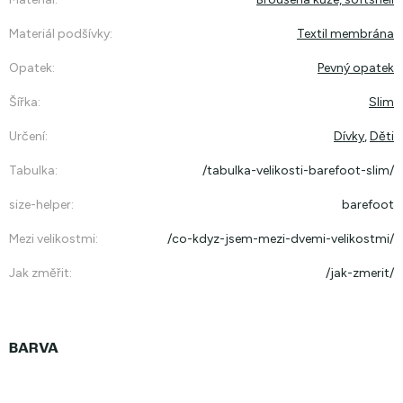
Materiál podšívky
:
Textil membrána
Opatek
:
Pevný opatek
Šířka
:
Slim
Určení
:
Dívky
,
Děti
Tabulka
:
/tabulka-velikosti-barefoot-slim/
size-helper
:
barefoot
Mezi velikostmi
:
/co-kdyz-jsem-mezi-dvemi-velikostmi/
Jak změřit
:
/jak-zmerit/