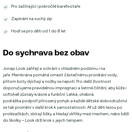
Pro začínající i pokročilé barefootaře
Zapínání na suchý zip
Hodí se pro děti od 1 do 8 let
Do sychrava bez obav
Jonap Look zahřejí a ochrání v chladném podzimu i na
jaře. Membrána pomáhá omezit částečnému pronikání vody,
přitom boty dýchají a nožky se nepotí. Pro delší životnost
doporučujeme pravidelnou impregnaci a šetrné čištění, aby kůže i
softshell zůstaly krásné a funkční. Lehká, ohebná
podrážka podpoří přirozený pohyb a každé dětské dobrodružství
se tak promění v další krok k samostatnosti. Ať už děti lezou po
prolézačkách, sbírají šišky a hledají skřítky mezi mechem, nebo běží
do školky – Look drží krok s jejich tempem.