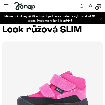
Přejít
N
na
obsah
Máme prázdniny!☀️ Všechny objednávky budeme vyřizovat až 10.
ko
srpna. Přejeme krásné léto!🍓🍦
+
Look růžová SLIM
+
+