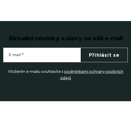
Aktuální novinky a slevy na váš e-mail
Přihlásit se
E-mail
Vložením e-mailu souhlasíte s
podmínkami ochrany osobních
údajů
Z
á
p