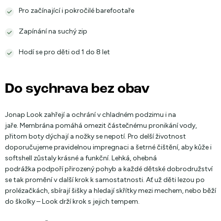
Pro začínající i pokročilé barefootaře
Zapínání na suchý zip
Hodí se pro děti od 1 do 8 let
Do sychrava bez obav
Jonap Look zahřejí a ochrání v chladném podzimu i na
jaře. Membrána pomáhá omezit částečnému pronikání vody,
přitom boty dýchají a nožky se nepotí. Pro delší životnost
doporučujeme pravidelnou impregnaci a šetrné čištění, aby kůže i
softshell zůstaly krásné a funkční. Lehká, ohebná
podrážka podpoří přirozený pohyb a každé dětské dobrodružství
se tak promění v další krok k samostatnosti. Ať už děti lezou po
prolézačkách, sbírají šišky a hledají skřítky mezi mechem, nebo běží
do školky – Look drží krok s jejich tempem.