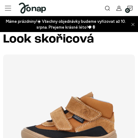
Přejít
N
na
obsah
Máme prázdniny!☀️ Všechny objednávky budeme vyřizovat až 10.
ko
srpna. Přejeme krásné léto!🍓🍦
+
Look skořicová
+
+