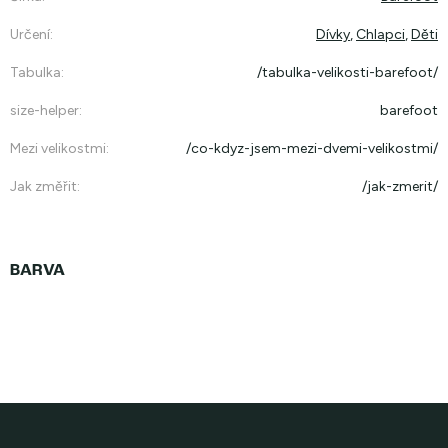
Určení
:
Dívky
,
Chlapci
,
Děti
Tabulka
:
/tabulka-velikosti-barefoot/
size-helper
:
barefoot
Mezi velikostmi
:
/co-kdyz-jsem-mezi-dvemi-velikostmi/
Jak změřit
:
/jak-zmerit/