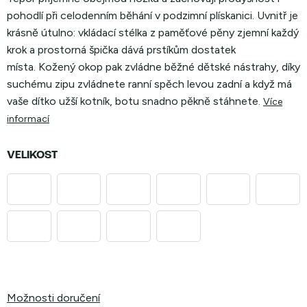
pohodlí při celodenním běhání v podzimní plískanici.
Uvnitř je
krásně útulno: vkládací stélka z paměťové pěny zjemní každý
krok a prostorná špička dává prstíkům dostatek
místa. Kožený okop pak zvládne běžné dětské nástrahy, díky
suchému zipu zvládnete ranní spěch levou zadní a když má
vaše dítko užší kotník, botu snadno pěkně stáhnete.
Více
informací
VELIKOST
Možnosti doručení