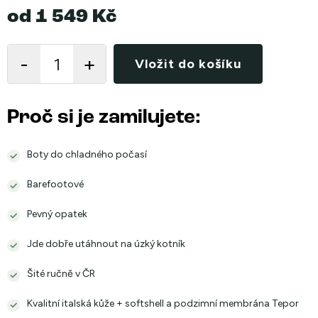
od
1 549 Kč
Měrná
cena:
Vložit do košíku
Proč si je zamilujete:
Boty do chladného počasí
Barefootové
Pevný opatek
Jde dobře utáhnout na úzký kotník
Šité ručně v ČR
Kvalitní italská kůže + softshell a podzimní membrána Tepor