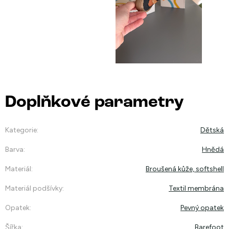
Doplňkové parametry
Kategorie
:
Dětská
Barva
:
Hnědá
Materiál
:
Broušená kůže, softshell
Materiál podšívky
:
Textil membrána
Opatek
:
Pevný opatek
Šířka
:
Barefoot