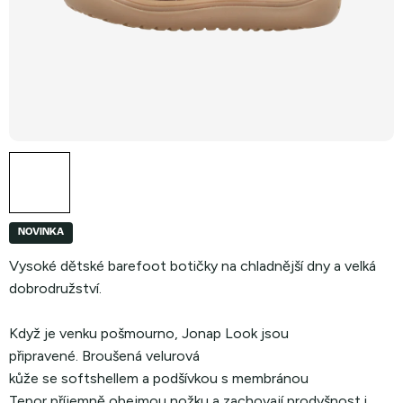
NOVINKA
Vysoké dětské barefoot botičky na chladnější dny a velká
dobrodružství.
Když je venku pošmourno, Jonap Look jsou
připravené. Broušená velurová
kůže se softshellem a podšívkou s membránou
Tepor příjemně obejmou nožku a zachovají prodyšnost i