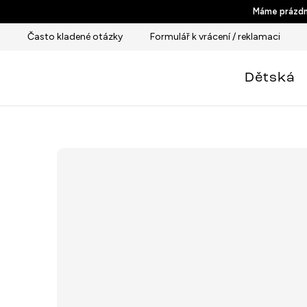
Přejít
Máme prázdni
na
Často kladené otázky
Formulář k vrácení / reklamaci
obsah
Dětská