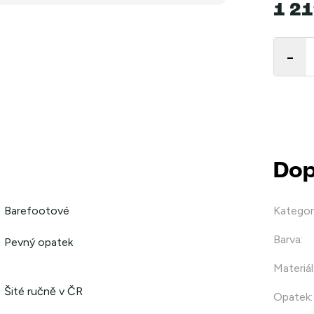
1 21
Měrná
cena:
Dop
Barefootové
Kategor
Barva
:
Pevný opatek
Materiál
Šité ručně v ČR
Opatek
: