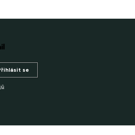
il
Přihlásit se
jů