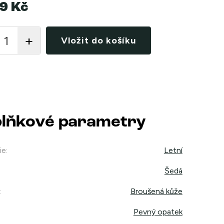
9 Kč
Vložit do košíku
lňkové parametry
ie
:
Letní
Šedá
:
Broušená kůže
Pevný opatek