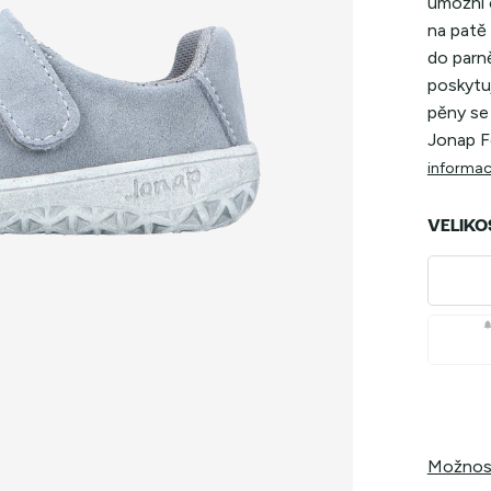
umožní c
na patě 
do parně
poskytu
pěny se
Jonap Fe
informac
VELIKO
Možnost