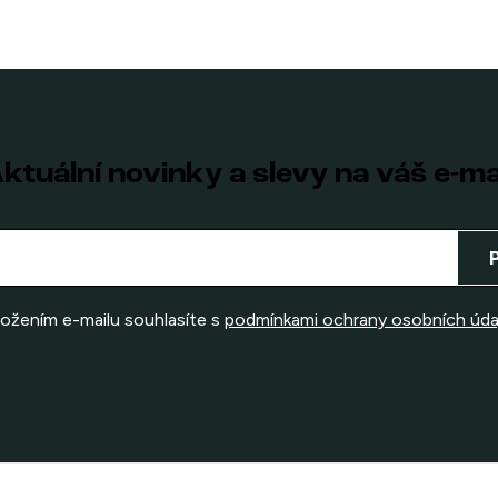
ktuální novinky a slevy na váš e-ma
ložením e-mailu souhlasíte s
podmínkami ochrany osobních úda