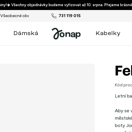
ny!☀️ Všechny objednávky budeme vyřizovat až 10. srpna. Přejeme krásné
Všeobecné obchodní podmínky
731 119 015
Podmínky ochrany osobních ú
Dámská
Kabelky
Fe
Kód prod
Letní b
Aby se v
městské
boty Jon