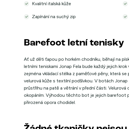
Kvalitní italská kůže
Zapínání na suchý zip
Barefoot letní tenisky
Ať už děti ťapou po horkém chodníku, běhají na písku
letními teniskami Jonap Fela bude každý jejich krok
zejména vkládací stélka z paměťové pěny, která se p
velurová kůže s textilní podšívkou. V botách Jonap
průstřihu na patě a větrání v přední části. Velurová
okopáním. Výhodou těchto bot je jejich barefoot p
přirozená opora chodidel.
Žádné tkaničky nejsou