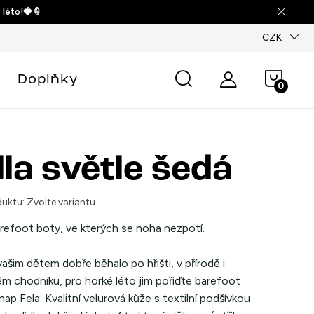
 léto!🍓🍦
dajů
CZK
Náku
Doplňky
košík
lla světle šedá
uktu:
Zvolte variantu
arefoot boty, ve kterých se noha nezpotí.
ašim dětem dobře běhalo po hřišti, v přírodě i
m chodníku, pro horké léto jim pořiďte barefoot
ap Fela. Kvalitní velurová kůže s textilní podšívkou