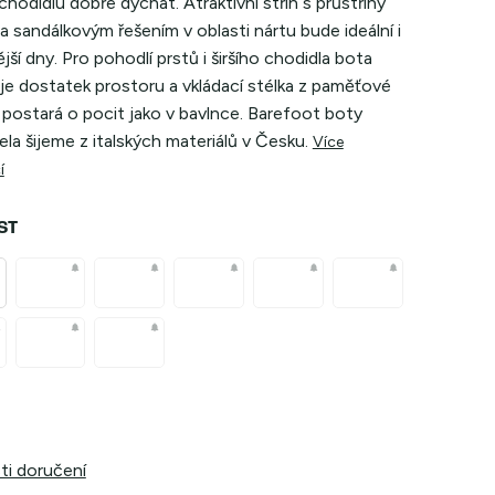
hodidlu dobře dýchat. Atraktivní střih s průstřihy
a sandálkovým řešením v oblasti nártu bude ideální i
jší dny. Pro pohodlí prstů i širšího chodidla bota
je dostatek prostoru a vkládací stélka z paměťové
 postará o pocit jako v bavlnce. Barefoot boty
la šijeme z italských materiálů v Česku.
Více
í
ST
i doručení