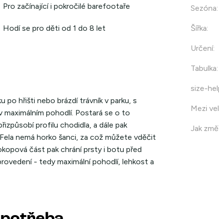
Pro začínající i pokročilé barefootaře
Sezóna
:
Hodí se pro děti od 1 do 8 let
Šířka
:
Určení
:
Tabulka
:
size-hel
 po hřišti nebo brázdí trávník v parku, s
Mezi vel
 v maximálním pohodlí. Postará se o to
řizpůsobí profilu chodidla, a dále pak
Jak změř
 Fela nemá horko šanci, za což můžete vděčit
 okopová část pak chrání prsty i botu před
rovedení - tedy maximální pohodlí, lehkost a
 potřeba