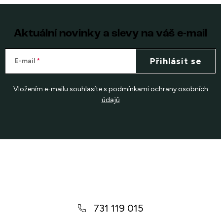
Aktuální novinky a slevy na váš e-mail
Přihlásit se
E-mail
Vložením e-mailu souhlasíte s
podmínkami ochrany osobních
údajů
Z
á
p
a
731 119 015
t