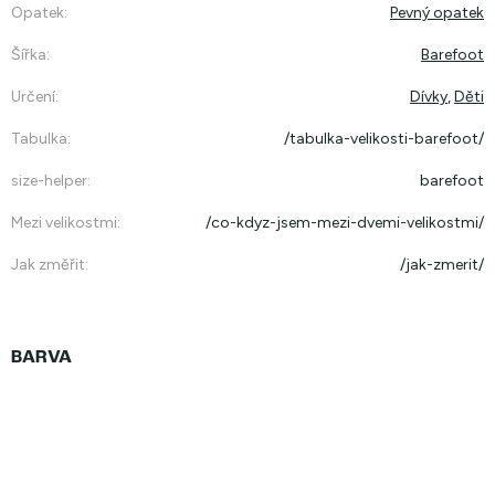
Opatek
:
Pevný opatek
Šířka
:
Barefoot
Určení
:
Dívky
,
Děti
Tabulka
:
/tabulka-velikosti-barefoot/
size-helper
:
barefoot
Mezi velikostmi
:
/co-kdyz-jsem-mezi-dvemi-velikostmi/
Jak změřit
:
/jak-zmerit/