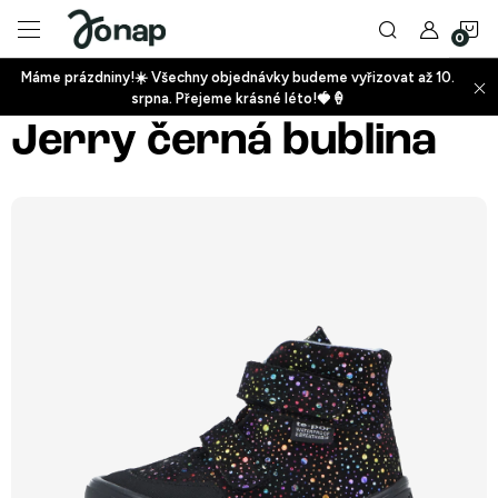
Přejít
N
na
obsah
Máme prázdniny!☀️ Všechny objednávky budeme vyřizovat až 10.
ko
srpna. Přejeme krásné léto!🍓🍦
+
Jerry černá bublina
+
+