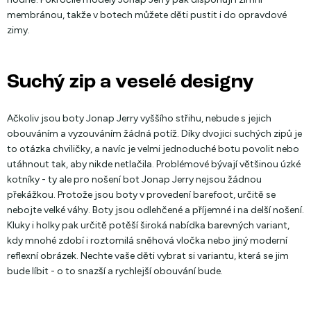
membránou, takže v botech můžete děti pustit i do opravdové
zimy.
Suchý zip a veselé designy
Ačkoliv jsou boty Jonap Jerry vyššího střihu, nebude s jejich
obouváním a vyzouváním žádná potíž. Díky dvojici suchých zipů je
to otázka chviličky, a navíc je velmi jednoduché botu povolit nebo
utáhnout tak, aby nikde netlačila. Problémové bývají většinou úzké
kotníky - ty ale pro nošení bot Jonap Jerry nejsou žádnou
překážkou. Protože jsou boty v provedení barefoot, určitě se
nebojte velké váhy. Boty jsou odlehčené a příjemné i na delší nošení.
Kluky i holky pak určitě potěší široká nabídka barevných variant,
kdy mnohé zdobí i roztomilá sněhová vločka nebo jiný moderní
reflexní obrázek. Nechte vaše děti vybrat si variantu, která se jim
bude líbit - o to snazší a rychlejší obouvání bude.