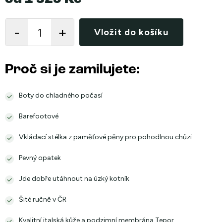
Měrná
cena:
Vložit do košíku
Proč si je zamilujete:
Boty do chladného počasí
Barefootové
Vkládací stélka z paměťové pěny pro pohodlnou chůzi
Pevný opatek
Jde dobře utáhnout na úzký kotník
Šité ručně v ČR
Kvalitní italská kůže a podzimní membrána Tepor