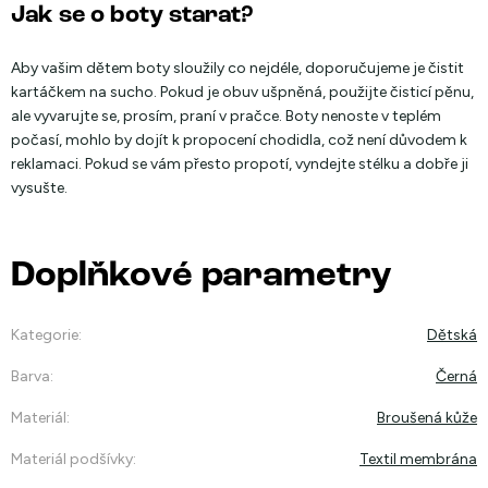
Jak se o boty starat?
Aby vašim dětem boty sloužily co nejdéle, doporučujeme je čistit
kartáčkem na sucho. Pokud je obuv ušpněná, použijte čisticí pěnu,
ale vyvarujte se, prosím, praní v pračce. Boty nenoste v teplém
počasí, mohlo by dojít k propocení chodidla, což není důvodem k
reklamaci. Pokud se vám přesto propotí, vyndejte stélku a dobře ji
vysušte.
Doplňkové parametry
Kategorie
:
Dětská
Barva
:
Černá
Materiál
:
Broušená kůže
Materiál podšívky
:
Textil membrána