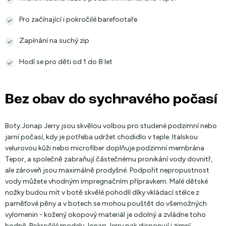
Pro začínající i pokročilé barefootaře
Zapínání na suchý zip
Hodí se pro děti od 1 do 8 let
Bez obav do sychravého počasí
Boty Jonap Jerry jsou skvělou volbou pro studené podzimní nebo
jarní počasí, kdy je potřeba udržet chodidlo v teple. Italskou
velurovou kůži nebo microfiber doplňuje podzimní membrána
Tepor, a společně zabraňují částečnému pronikání vody dovnitř,
ale zároveň jsou maximálně prodyšné. Podpořit nepropustnost
vody můžete vhodným impregnačním přípravkem. Malé dětské
nožky budou mít v botě skvělé pohodlí díky vkládací stélce z
paměťové pěny a v botech se mohou pouštět do všemožných
vylomenin - kožený okopový materiál je odolný a zvládne toho
hodně. Pokročilé modely Jonap Jerry pak disponují i zimní