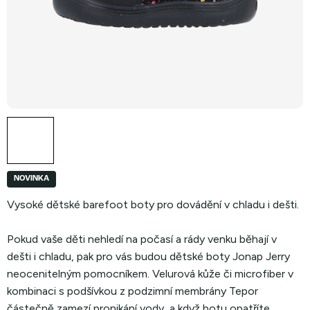
NOVINKA
Vysoké dětské barefoot boty pro dovádění v chladu i dešti.
Pokud vaše děti nehledí na počasí a rády venku běhají v
dešti i chladu, pak pro vás budou dětské boty Jonap Jerry
neocenitelným pomocníkem. Velurová kůže či microfiber v
kombinaci s podšívkou z podzimní membrány Tepor
částečně zamezí pronikání vody, a když botu opatříte