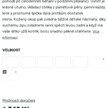
pohodlí při celodenním běhání v podzimní plískanici.
Uvnitř je
krásně útulno: vkládací stélka z paměťové pěny zjemní každý
krok a prostorná špička dává prstíkům dostatek
místa. Kožený okop pak zvládne běžné dětské nástrahy, díky
suchému zipu zvládnete ranní spěch levou zadní a když má
vaše dítko užší kotník, botu snadno pěkně stáhnete.
Více
informací
VELIKOST
Možnosti doručení