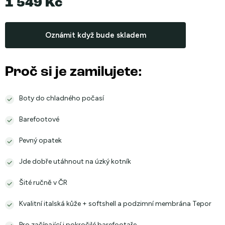
1 549 Kč
Měrná
cena:
Oznámit když bude skladem
Proč si je zamilujete:
Boty do chladného počasí
Barefootové
Pevný opatek
Jde dobře utáhnout na úzký kotník
Šité ručně v ČR
Kvalitní italská kůže + softshell a podzimní membrána Tepor
Pro začínající i pokročilé barefootaře