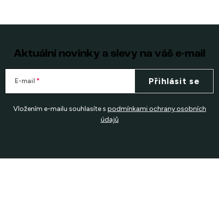
Aktuální novinky a slevy na váš e-mail
Přihlásit se
E-mail
Vložením e-mailu souhlasíte s
podmínkami ochrany osobních
údajů
Z
á
p
a