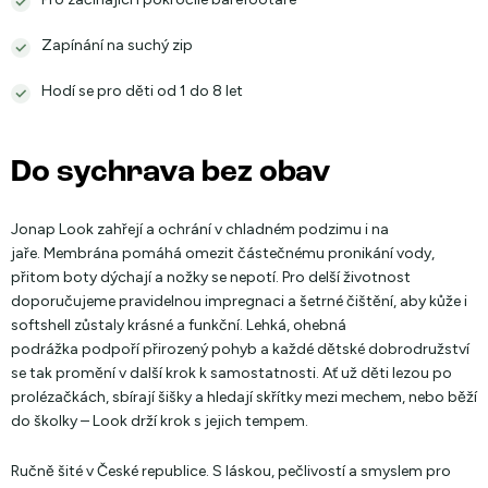
Zapínání na suchý zip
Hodí se pro děti od 1 do 8 let
Do sychrava bez obav
Jonap Look zahřejí a ochrání v chladném podzimu i na
jaře. Membrána pomáhá omezit částečnému pronikání vody,
přitom boty dýchají a nožky se nepotí. Pro delší životnost
doporučujeme pravidelnou impregnaci a šetrné čištění, aby kůže i
softshell zůstaly krásné a funkční. Lehká, ohebná
podrážka podpoří přirozený pohyb a každé dětské dobrodružství
se tak promění v další krok k samostatnosti. Ať už děti lezou po
prolézačkách, sbírají šišky a hledají skřítky mezi mechem, nebo běží
do školky – Look drží krok s jejich tempem.
Ručně šité v České republice. S láskou, pečlivostí a smyslem pro