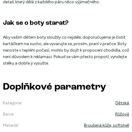
detail, který dělá z každého páru něco výjimečného.
Jak se o boty starat?
Aby vašim dětem boty sloužily co nejdéle, doporučujeme je čistit
kartáčkem na sucho, ale vyvarujte se, prosím, praní v pračce. Boty
nenoste v teplém počasí, mohlo by dojít k propocení chodidla, což
není důvodem k reklamaci. Pokud se vám přesto propotí, vyndejte
stélku a dobře ji vysušte.
Doplňkové parametry
Kategorie
:
Dětská
Barva
:
Růžová
Materiál
:
Broušená kůže, softshell