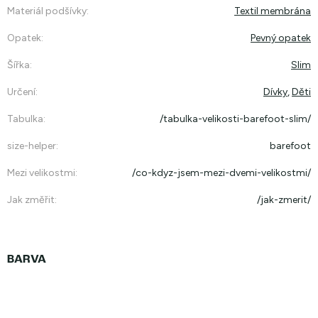
Materiál podšívky
:
Textil membrána
Opatek
:
Pevný opatek
Šířka
:
Slim
Určení
:
Dívky
,
Děti
Tabulka
:
/tabulka-velikosti-barefoot-slim/
size-helper
:
barefoot
Mezi velikostmi
:
/co-kdyz-jsem-mezi-dvemi-velikostmi/
Jak změřit
:
/jak-zmerit/