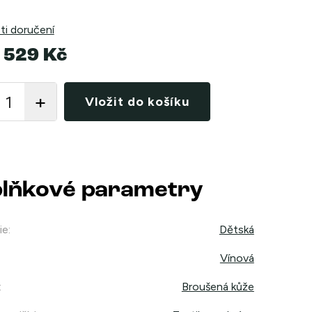
i doručení
 529 Kč
Vložit do košíku
lňkové parametry
ie
:
Dětská
Vínová
:
Broušená kůže