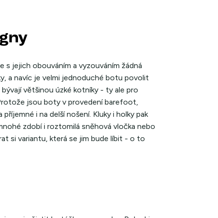
igny
de s jejich obouváním a vyzouváním žádná
čky, a navíc je velmi jednoduché botu povolit
bývají většinou úzké kotníky - ty ale pro
Protože jsou boty v provedení barefoot,
příjemné i na delší nošení. Kluky i holky pak
y mnohé zdobí i roztomilá sněhová vločka nebo
t si variantu, která se jim bude líbit - o to