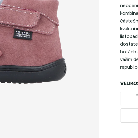
neoceni
kombina
částečn
kvalitní
listopa
dostatek
botách 
vašim d
republic
VELIKO