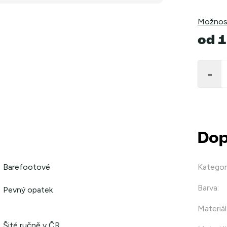
Možnost
od
1
Měrná
cena:
Dop
Barefootové
Kategor
Barva
:
Pevný opatek
Materiál
Šité ručně v ČR