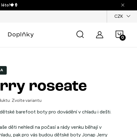
 léto!🍓🍦
dajů
CZK
Náku
Doplňky
košík
KA
rry roseate
uktu:
Zvolte variantu
dětské barefoot boty pro dovádění v chladu i dešti.
še děti nehledí na počasí a rády venku běhají v
chladu, pak pro vás budou dětské boty Jonap Jerry