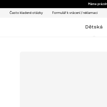
Přejít
Máme prázdni
na
Často kladené otázky
Formulář k vrácení / reklamaci
obsah
Dětská