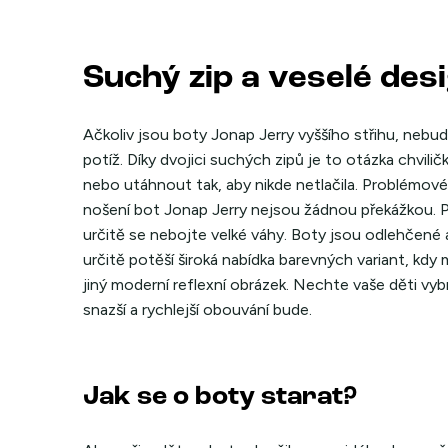
Suchý zip a veselé des
Ačkoliv jsou boty Jonap Jerry vyššího střihu, nebu
potíž. Díky dvojici suchých zipů je to otázka chvili
nebo utáhnout tak, aby nikde netlačila. Problémové 
nošení bot Jonap Jerry nejsou žádnou překážkou. 
určitě se nebojte velké váhy. Boty jsou odlehčené a 
určitě potěší široká nabídka barevných variant, kd
jiný moderní reflexní obrázek. Nechte vaše děti vybra
snazší a rychlejší obouvání bude.
Jak se o boty starat?