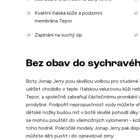
Kvalitní italská kůže a podzimní
membrána Tepor
Zapínání na suchý zip
Bez obav do sychravéh
Boty Jonap Jerry jsou skvělou volbou pro studené p
udržet chodidlo v teple. Italskou velurovou kůži 
Tepor, a společně zabraňují částečnému pronikání 
prodyšné. Podpořit nepropustnost vody můžete v
dětské nožky budou mít v botě skvělé pohodlí díky
se mohou pouštět do všemožných vylomenin - kože
toho hodně. Pokročilé modely Jonap Jerry pak disp
můžete děti pustit i do opravdové zimy.