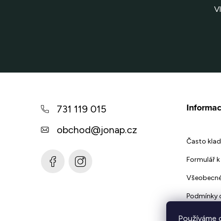
V
Z
á
Informac
731 119 015
p
obchod
@
jonap.cz
a
Často klad
t
Formulář k 
í
Všeobecné
Podmínky 
Používáme c