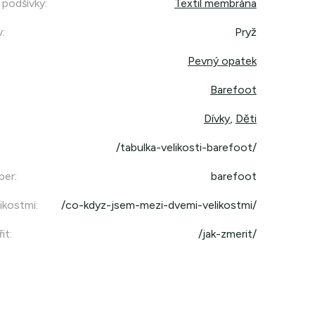
 podšívky
:
Textil membrána
v
:
Pryž
Pevný opatek
Barefoot
Dívky
,
Děti
/tabulka-velikosti-barefoot/
per
:
barefoot
ikostmi
:
/co-kdyz-jsem-mezi-dvemi-velikostmi/
it
:
/jak-zmerit/