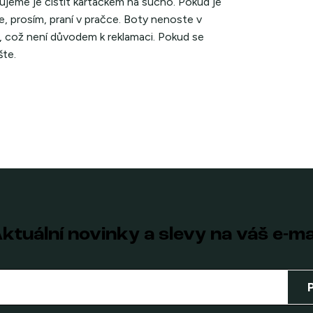
ujeme je čistit kartáčkem na sucho. Pokud je
se, prosím, praní v pračce. Boty nenoste v
, což není důvodem k reklamaci. Pokud se
šte.
ktuální novinky a slevy na váš e-ma