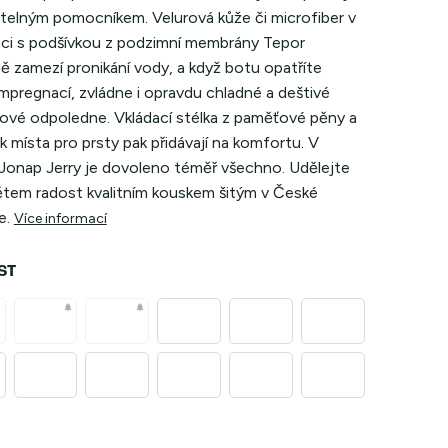
telným pomocníkem. Velurová kůže či microfiber v
ci s podšívkou z podzimní membrány Tepor
ě zamezí pronikání vody, a když botu opatříte
 impregnací, zvládne i opravdu chladné a deštivé
dové odpoledne. Vkládací stélka z paměťové pěny a
 místa pro prsty pak přidávají na komfortu. V
Jonap Jerry je dovoleno téměř všechno. Udělejte
ětem radost kvalitním kouskem šitým v České
e.
Více informací
ST