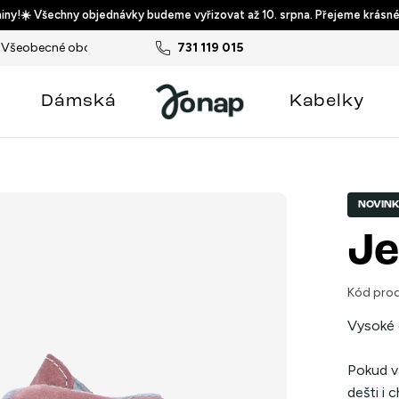
ny!☀️ Všechny objednávky budeme vyřizovat až 10. srpna. Přejeme krásné
Všeobecné obchodní podmínky
731 119 015
Podmínky ochrany osobních ú
Dámská
Kabelky
NOVIN
Je
Kód prod
Vysoké 
Pokud va
dešti i 