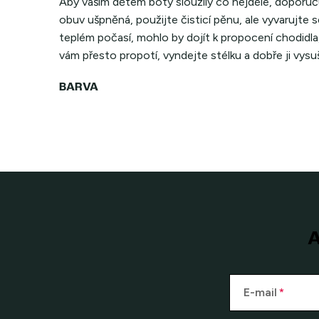
Aby vašim dětem boty sloužily co nejdéle, doporuč
obuv ušpněná, použijte čisticí pěnu, ale vyvarujte 
teplém počasí, mohlo by dojít k propocení chodidla
vám přesto propotí, vyndejte stélku a dobře ji vysu
A
E-mail