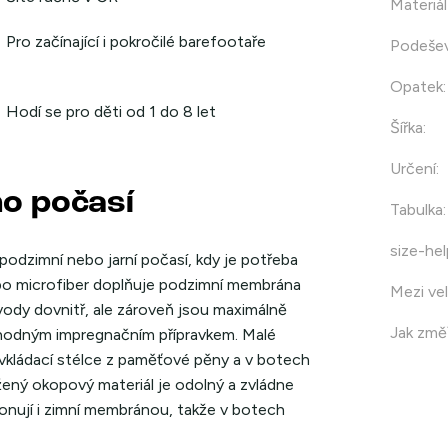
Materiál
Pro začínající i pokročilé barefootaře
Podeše
Opatek
:
Hodí se pro děti od 1 do 8 let
Šířka
:
Určení
:
o počasí
Tabulka
:
size-hel
odzimní nebo jarní počasí, kdy je potřeba
nebo microfiber doplňuje podzimní membrána
Mezi vel
vody dovnitř, ale zároveň jsou maximálně
Jak změř
hodným impregnačním přípravkem. Malé
 vkládací stélce z paměťové pěny a v botech
ný okopový materiál je odolný a zvládne
onují i zimní membránou, takže v botech