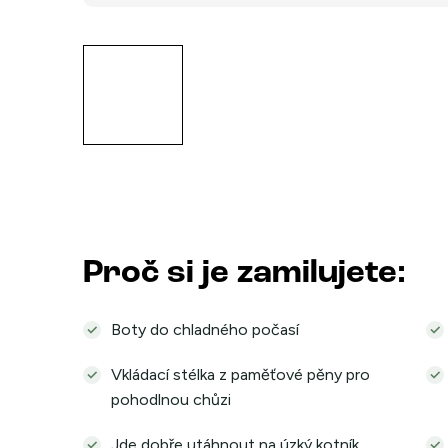
Proč si je zamilujete:
Boty do chladného počasí
Vkládací stélka z paměťové pěny pro
pohodlnou chůzi
Jde dobře utáhnout na úzký kotník