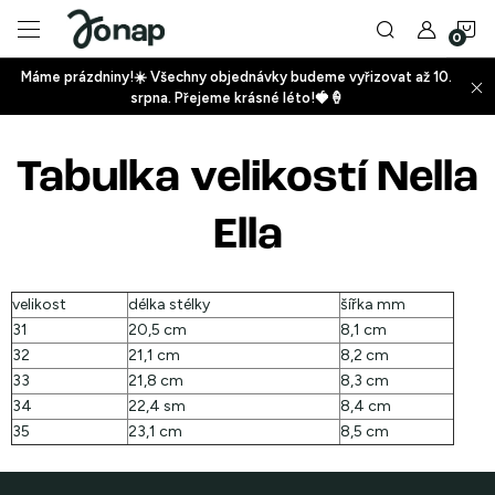
Přejít
N
na
obsah
Máme prázdniny!☀️ Všechny objednávky budeme vyřizovat až 10.
ko
srpna. Přejeme krásné léto!🍓🍦
+
Tabulka velikostí Nella
+
Ella
velikost
délka stélky
šířka mm
31
20,5 cm
8,1 cm
+
32
21,1 cm
8,2 cm
33
21,8 cm
8,3 cm
34
22,4 sm
8,4 cm
35
23,1 cm
8,5 cm