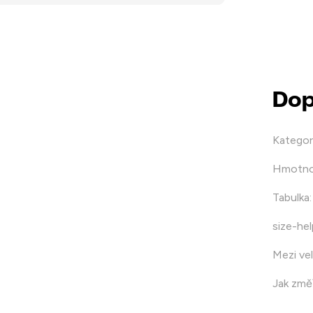
Dop
Kategor
Hmotno
Tabulka
:
size-hel
Mezi vel
Jak změř