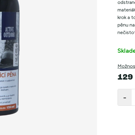
odstran
materiál
krok a t
pěnu na
nečistot
Sklad
Možnost
129
Měrná
cena: