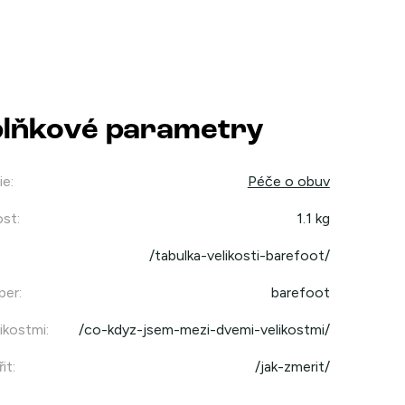
lňkové parametry
ie
:
Péče o obuv
st
:
1.1 kg
/tabulka-velikosti-barefoot/
per
:
barefoot
ikostmi
:
/co-kdyz-jsem-mezi-dvemi-velikostmi/
it
:
/jak-zmerit/