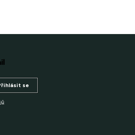
il
Přihlásit se
jů