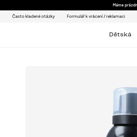
Přejít
Máme prázdni
na
Často kladené otázky
Formulář k vrácení / reklamaci
obsah
Dětská