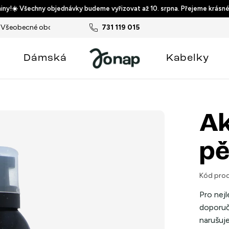
ny!☀️ Všechny objednávky budeme vyřizovat až 10. srpna. Přejeme krásné
Všeobecné obchodní podmínky
731 119 015
Podmínky ochrany osobních ú
Dámská
Kabelky
Ak
pě
Kód prod
Pro nej
doporuč
narušuj