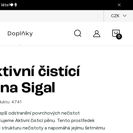
 léto!🍓🍦
dajů
CZK
Náku
Doplňky
košík
tivní čistící
na Sigal
uktu:
4741
lepší odstranění povrchových nečistot
ujeme Aktivní čisticí pěnu. Tento prostředek
e strukturu nečistoty a napomáhá jejímu šetrnému