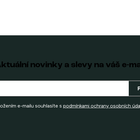
ktuální novinky a slevy na váš e-ma
ložením e-mailu souhlasíte s
podmínkami ochrany osobních úda