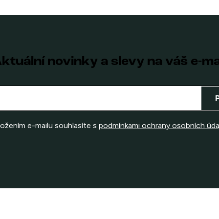
ktuální novinky a slevy na váš e-ma
ložením e-mailu souhlasíte s
podmínkami ochrany osobních úda