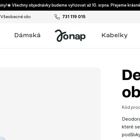
ny!☀️ Všechny objednávky budeme vyřizovat až 10. srpna. Přejeme krásné
Všeobecné obchodní podmínky
731 119 015
Podmínky ochrany osobních ú
Dámská
Kabelky
De
ob
Kód prod
Deodora
které s
podšívky