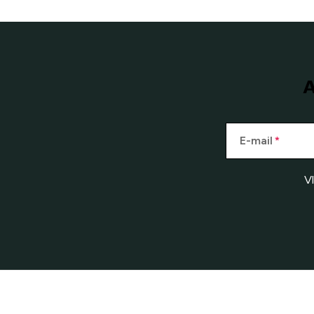
A
E-mail
V
Z
á