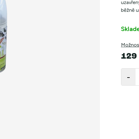
uzavřený
běžně u
Sklad
Možnost
129
Měrná
cena: