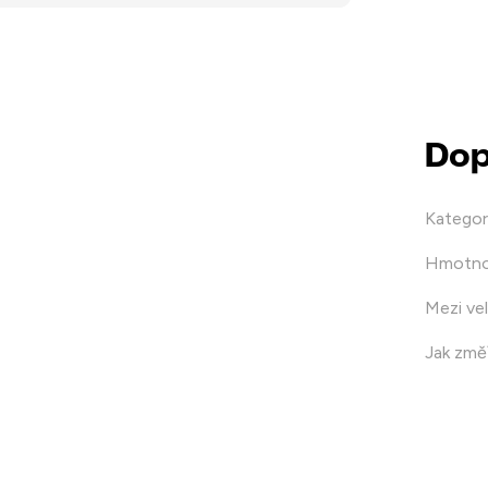
Dop
Kategor
Hmotno
Mezi vel
Jak změř