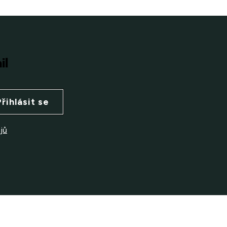
il
Přihlásit se
jů