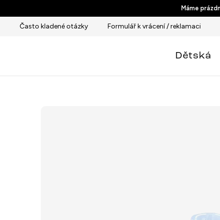
Přejít
Máme prázdni
na
Často kladené otázky
Formulář k vrácení / reklamaci
obsah
Dětská