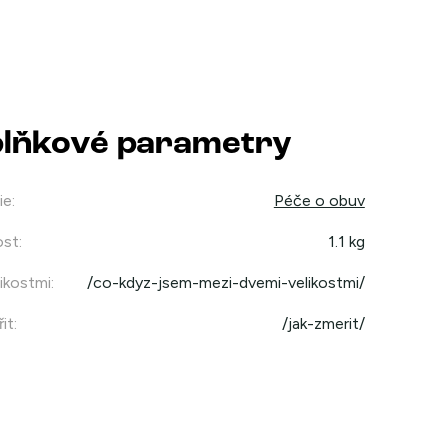
lňkové parametry
ie
:
Péče o obuv
st
:
1.1 kg
ikostmi
:
/co-kdyz-jsem-mezi-dvemi-velikostmi/
it
:
/jak-zmerit/