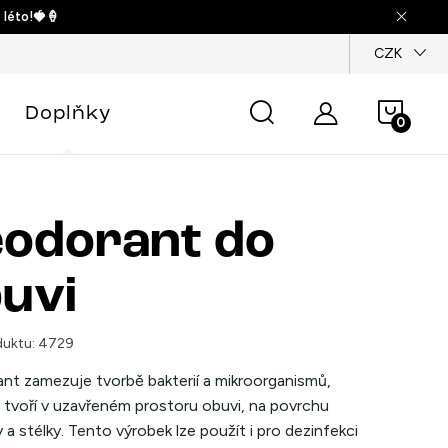
 léto!🍓🍦
dajů
CZK
Náku
Doplňky
košík
odorant do
uvi
uktu:
4729
nt zamezuje tvorbě bakterií a mikroorganismů,
e tvoří v uzavřeném prostoru obuvi, na povrchu
 a stélky. Tento výrobek lze použít i pro dezinfekci