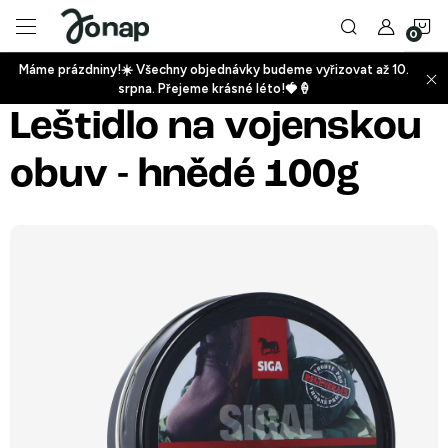
Přejít
N
na
obsah
Máme prázdniny!☀️ Všechny objednávky budeme vyřizovat až 10.
ko
srpna. Přejeme krásné léto!🍓🍦
+
Leštidlo na vojenskou
obuv - hnědé 100g
+
+