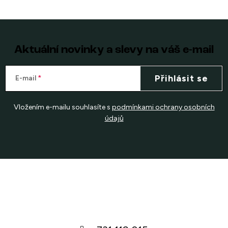
Aktuální novinky a slevy na váš e-mail
Přihlásit se
E-mail
Vložením e-mailu souhlasíte s
podmínkami ochrany osobních
údajů
Z
á
p
a