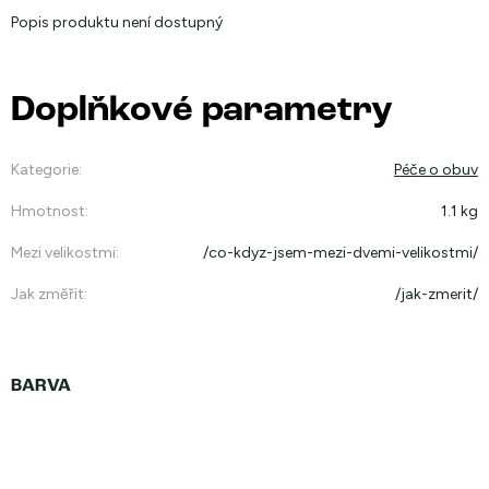
Popis produktu není dostupný
Doplňkové parametry
Kategorie
:
Péče o obuv
Hmotnost
:
1.1 kg
Mezi velikostmi
:
/co-kdyz-jsem-mezi-dvemi-velikostmi/
Jak změřit
:
/jak-zmerit/